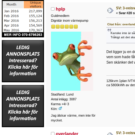
SV: 3-veisv
hplp
«
Svar #20 s
Guldmedlem
Dignitär inom värmepump
Citat från: overlan
Kanske inte är så
Tråkigt att det sk
Det ligger ju en 
vem som hade fått
Sen skänker det väl
126kvm 1plan IVT49
ca 5800kWh av det t
Stad/land: Lund
Antal inlägg: 3087
Karma +4/-3
Kön:
Jag älskar värme, men inte för
mycket.
SV: 3-veisv
overlander