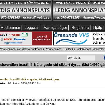
Medlemmar
Logga-in
Vanliga frågor
Registrera
Hjälp
Värmepumpar och installationsfrågor.
»
Värmepumpar - Luft/luft
»
Installationer
(Moderator
isventilen brast!!!! -Nå er gode råd sikkert dyre.. (läst 14950 gå
entilen brast!!!! -Nå er gode råd sikkert dyre..
krivet:
09 oktober 2006, 20:41:19 »
 med en som säljer kyl-prylar, han påstod att 2000kr är INGET annat än ockerpriser
kan man köpa HELA ytterdelen... (ifrån Kina)