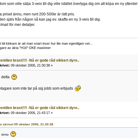
dom som ville sälja 3-veis till dig ville istället övertyga dig om att köpa en ny ytterde
ta priset ännu, men runt 200-500kr är rätt pris.
den själv från någon så kan jag ev. skaffa en ny 3-veis till dig.
mail för mer detaljer.
li klokare är att man snart inser hur lite man egentligen vet...
ägare av äkta "H16"-DKE maskiner
entilen brast!!!! -Nå er gode råd sikkert dyre..
krivet:
09 oktober 2006, 21:30:38 »
h detta
etagare som inte tar på sig jobb som erbjuds
entilen brast!!!! -Nå er gode råd sikkert dyre..
krivet:
09 oktober 2006, 21:43:17 »
ro skrivet 09 oktober 2006, 21:30:38
h detta