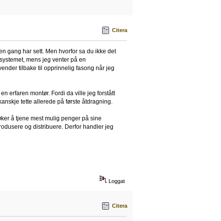
Citera
oen gang har sett. Men hvorfor sa du ikke det
t i systemet, mens jeg venter på en
vender tilbake til opprinnelig fasong når jeg
n erfaren montør. Fordi da ville jeg forstått
nskje tette allerede på første åtdragning.
orsøker å tjene mest mulig penger på sine
odusere og distribuere. Derfor handler jeg
Loggat
Citera