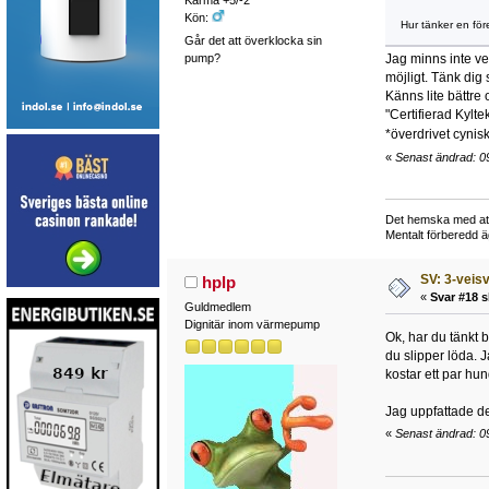
Kön:
Hur tänker en för
Går det att överklocka sin
pump?
Jag minns inte ve
möjligt. Tänk dig 
Känns lite bättre
"Certifierad Kylte
*överdrivet cynis
«
Senast ändrad: 0
Det hemska med att b
Mentalt förberedd 
SV: 3-veisv
hplp
«
Svar #18 s
Guldmedlem
Dignitär inom värmepump
Ok, har du tänkt b
du slipper löda. 
kostar ett par hun
Jag uppfattade de
«
Senast ändrad: 09