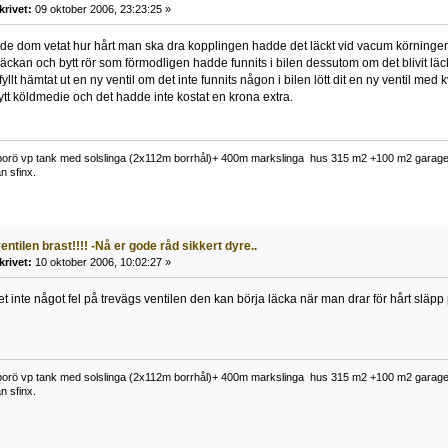
krivet:
09 oktober 2006, 23:23:25 »
adde dom vetat hur hårt man ska dra kopplingen hadde det läckt vid vacum körning
 läckan och bytt rör som förmodligen hadde funnits i bilen dessutom om det blivit 
llt hämtat ut en ny ventil om det inte funnits någon i bilen lött dit en ny ventil m
nytt köldmedie och det hadde inte kostat en krona extra.
borö vp tank med solslinga (2x112m borrhål)+ 400m markslinga hus 315 m2 +100 m2 garage 
n sfinx.
entilen brast!!!! -Nå er gode råd sikkert dyre..
krivet:
10 oktober 2006, 10:02:27 »
t inte något fel på trevägs ventilen den kan börja läcka när man drar för hårt släpp 
borö vp tank med solslinga (2x112m borrhål)+ 400m markslinga hus 315 m2 +100 m2 garage 
n sfinx.