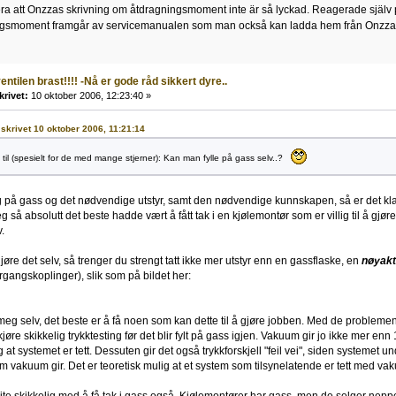
ra att Onzzas skrivning om åtdragningsmoment inte är så lyckad. Reagerade själv
ingsmoment framgår av servicemanualen som man också kan ladda hem från Onzz
entilen brast!!!! -Nå er gode råd sikkert dyre..
krivet:
10 oktober 2006, 12:23:40 »
 skrivet 10 oktober 2006, 11:21:14
 til (spesielt for de med mange stjerner): Kan man fylle på gass selv..?
 på gass og det nødvendige utstyr, samt den nødvendige kunnskapen, så er det klart
jeg så absolutt det beste hadde vært å fått tak i en kjølemontør som er villig til å gjør
.
øre det selv, så trenger du strengt tatt ikke mer utstyr enn en gassflaske, en
nøyakt
rgangskoplinger), slik som på bildet her:
meg selv, det beste er å få noen som kan dette til å gjøre jobben. Med de problemen
jøre skikkelig trykktesting før det blir fylt på gass igjen. Vakuum gir jo ikke mer enn 1 
 at systemet er tett. Dessuten gir det også trykkforskjell "feil vei", siden systemet und
m vakuum gir. Det er teoretisk mulig at et system som tilsynelatende er tett med vak