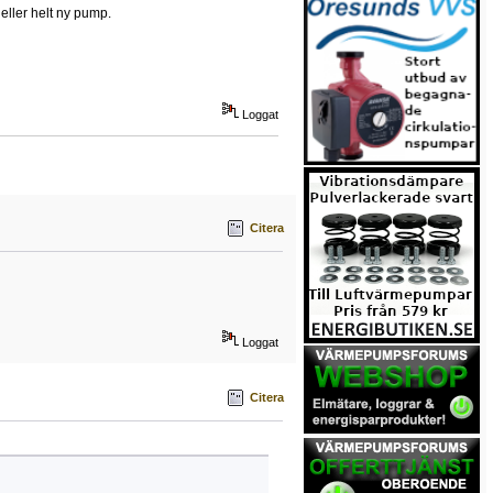
l eller helt ny pump.
Loggat
Citera
Loggat
Citera