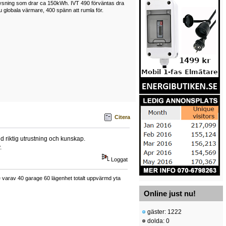
lysning som drar ca 150kWh. IVT 490 förväntas dra
u globala värmare, 400 spänn att rumla för.
Citera
d riktig utrustning och kunskap.
.
Loggat
varav 40 garage 60 lägenhet totalt uppvärmd yta
Online just nu!
gäster: 1222
dolda: 0