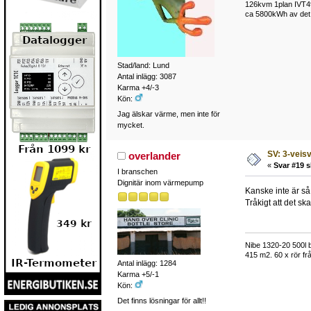
126kvm 1plan IVT49
ca 5800kWh av det t
Stad/land: Lund
Antal inlägg: 3087
Karma +4/-3
Kön:
Jag älskar värme, men inte för
mycket.
SV: 3-veisv
overlander
«
Svar #19 s
I branschen
Dignitär inom värmepump
Kanske inte är så
Tråkigt att det sk
Nibe 1320-20 500l 
415 m2. 60 x rör frå
Antal inlägg: 1284
Karma +5/-1
Kön:
Det finns lösningar för allt!!