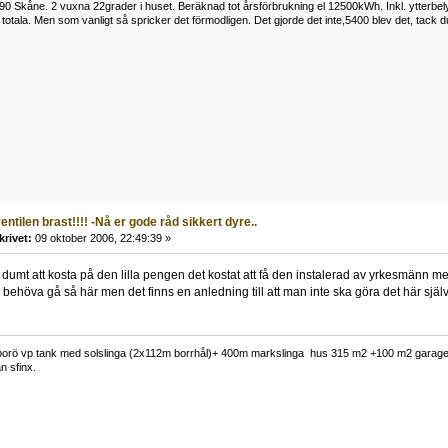
0 Skåne. 2 vuxna 22grader i huset. Beräknad tot årsförbrukning el 12500kWh. Inkl. ytterbe
otala. Men som vanligt så spricker det förmodligen. Det gjorde det inte,5400 blev det, tack d
entilen brast!!!! -Nå er gode råd sikkert dyre..
krivet:
09 oktober 2006, 22:49:39 »
 dumt att kosta på den lilla pengen det kostat att få den instalerad av yrkesmänn me
a behöva gå så här men det finns en anledning till att man inte ska göra det här själv
borö vp tank med solslinga (2x112m borrhål)+ 400m markslinga hus 315 m2 +100 m2 garage 
n sfinx.