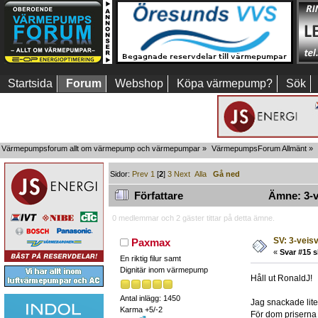
Startsida
Forum
Webshop
Köpa värmepump?
Sök
Värmepumpsforum allt om värmepump och värmepumpar
»
VärmepumpsForum Allmänt
»
Sidor:
Prev
1
[
2
]
3
Next
Alla
Gå ned
Författare
Ämne: 3-ve
0 medlemmar och 2 gäster tittar på detta ämne.
SV: 3-veisv
Paxmax
«
Svar #15 s
En riktig filur samt
Dignitär inom värmepump
Håll ut RonaldJ!
Antal inlägg: 1450
Jag snackade lite
Karma +5/-2
För dom priserna 