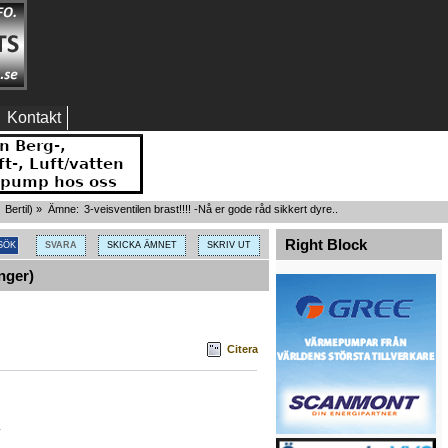
Kontakt
:
Bertil
) »
Ämne:
3-veisventilen brast!!!! -Nå er gode råd sikkert dyre..
Right Block
SVARA
SKICKA ÄMNET
SKRIV UT
nger)
Citera
.