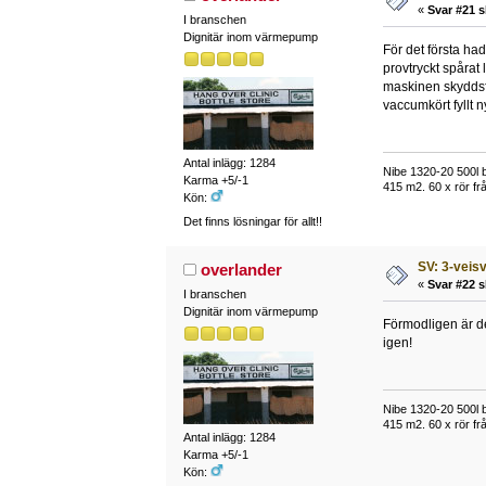
«
Svar #21 s
I branschen
Dignitär inom värmepump
För det första h
provtryckt spårat
maskinen skyddsfy
vaccumkört fyllt 
Antal inlägg: 1284
Nibe 1320-20 500l 
Karma +5/-1
415 m2. 60 x rör frå
Kön:
Det finns lösningar för allt!!
SV: 3-veisv
overlander
«
Svar #22 s
I branschen
Dignitär inom värmepump
Förmodligen är de
igen!
Nibe 1320-20 500l 
415 m2. 60 x rör frå
Antal inlägg: 1284
Karma +5/-1
Kön: