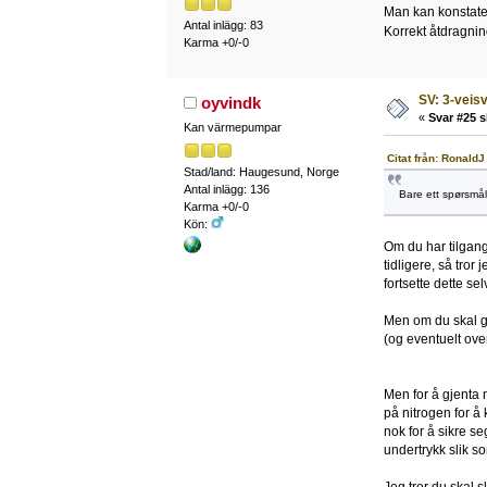
Man kan konstate
Antal inlägg: 83
Korrekt åtdragn
Karma +0/-0
SV: 3-veisv
oyvindk
«
Svar #25 s
Kan värmepumpar
Citat från: RonaldJ
Stad/land: Haugesund, Norge
Antal inlägg: 136
Bare ett spørsmål
Karma +0/-0
Kön:
Om du har tilgang
tidligere, så tror 
fortsette dette selv
Men om du skal gj
(og eventuelt ove
Men for å gjenta 
på nitrogen for å k
nok for å sikre seg
undertrykk slik so