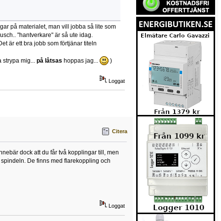
ar på materialet, man vill jobba så lite som
 usch.. "hantverkare" är så ute idag.
 är ett bra jobb som förtjänar titeln
 strypa mig...
på låtsas
hoppas jag...
)
Loggat
Citera
nnebär dock att du får två kopplingar till, men
 spindeln. De finns med flarekoppling och
Loggat