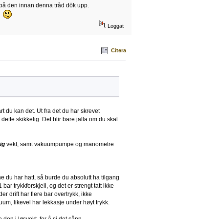
 på den innan denna tråd dök upp.
a
Loggat
Citera
 du kan det. Ut fra det du har skrevet
e dette skikkelig. Det blir bare jalla om du skal
ig
vekt, samt vakuumpumpe og manometre
e du har hatt, så burde du absolutt ha tilgang
bar trykkforskjell, og det er strengt tatt ikke
er drift har flere bar overtrykk, ikke
uum, likevel har lekkasje under høyt trykk.