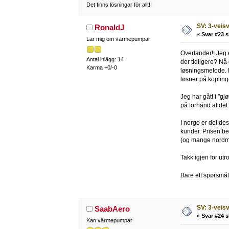
Det finns lösningar för allt!!
SV: 3-veisv
RonaldJ
«
Svar #23 s
Lär mig om värmepumpar
Overlander!! Jeg 
Antal inlägg: 14
der tidligere? Nå e
Karma +0/-0
løsningsmetode. Me
løsner på kopling
Jeg har gått i "gj
på forhånd at det
I norge er det des
kunder. Prisen be
(og mange nordmen
Takk igjen for utr
Bare ett spørsmål
SV: 3-veisv
SaabAero
«
Svar #24 s
Kan värmepumpar