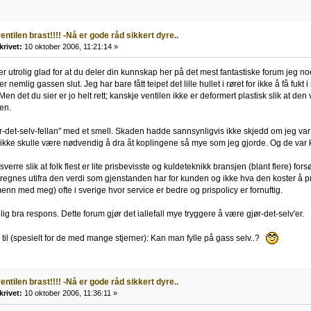
entilen brast!!!! -Nå er gode råd sikkert dyre..
krivet:
10 oktober 2006, 11:21:14 »
er utrolig glad for at du deler din kunnskap her på det mest fantastiske forum jeg n
r nemlig gassen slut. Jeg har bare fått teipet det lille hullet i røret for ikke å få fuk
n det du sier er jo helt rett; kanskje ventilen ikke er deformert plastisk slik at den 
en.
ør-det-selv-fellan" med et smell. Skaden hadde sannsynligvis ikke skjedd om jeg var e
 ikke skulle være nødvendig å dra åt koplingene så mye som jeg gjorde. Og de var ka
sverre slik at folk flest er lite prisbevisste og kuldeteknikk bransjen (blant flere) f
regnes utifra den verdi som gjenstanden har for kunden og ikke hva den koster å pr
n med meg) ofte i sverige hvor service er bedre og prispolicy er fornuftig.
olig bra respons. Dette forum gjør det iallefall mye tryggere å være gjør-det-selv'er.
 til (spesielt for de med mange stjerner): Kan man fylle på gass selv..?
entilen brast!!!! -Nå er gode råd sikkert dyre..
krivet:
10 oktober 2006, 11:36:11 »