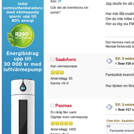
Kön:
Jag skulle tro att 
Går det att överklocka sin
pump?
Har inte fått exak
Om du inte hittar 
Hör av dig via PM/
Det hemska med att b
Mentalt förberedd 
SV: 3-veisv
SaabAero
«
Svar #16 s
Kan värmepumpar
Fantastisk branc
Antal inlägg: 83
Karma +0/-0
Hur tänker en för
SV: 3-veisv
Paxmax
«
Svar #17 s
En riktig filur samt
Dignitär inom värmepump
Citat från: SaabAe
Antal inlägg: 1450
Fantastisk branc
Karma +5/-2