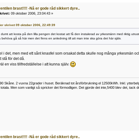
entilen brast!!!! -Nå er gode råd sikkert dyre..
krivet:
09 oktober 2006, 23:04:43 »
der skrivet 09 oktober 2006, 22:49:39
 dumt att kosta på den lilla pengen det kostat att få den instalerad av yrkesmänn med riktig utru
a behöva gå så här men det finns en anledning till att man inte ska göra det här själv.
del i det, men med ett sånt knasfel som orsakat detta skulle nog många yrkesmän ocks
 stå för det då.
 en viss tillfredställelse i att kunna själv.
0 Skåne. 2 vuxna 22grader i huset. Beräknad tot årsförbrukning el 12500kWh. Inkl. ytterbe
otala. Men som vanligt så spricker det förmodligen. Det gjorde det inte,5400 blev det, tack d
entilen brast!!!! -Nå er gode råd sikkert dyre..