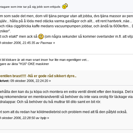
etagare som inte tar på sig jobb som erbjuds
m som sade det men, dom vill tjäna pengar utan att jobba, dvs tjäna massor av peng
själv... hålla på å löda med otäcka varma gaslågor och allt... ett rent hantverk..näe...
 och röka cigg/dricka kaffe medans vacuumpumpen jobbar, och ändå ta 600kr/tim... Det
kniker".
kt och elakt* men ack så
(om några sekunder så kommer overlander m.fl. att vilja
9 oktober 2006, 21:45:35 av Paxmax
»
li klokare är att man snart inser hur lite man egentligen vet...
ägare av äkta "H16"-DKE maskiner
entilen brast!!!! -Nå er gode råd sikkert dyre..
krivet:
09 oktober 2006, 22:24:20 »
ehålla den kan du ju köpa och montera en extra ventil direkt efter den trasiga. Det i
Jag rekomenderar en membrandventil så behöver du inte vara orolig för läckage via
dralappar. Och så behöver du två muttrar till dito samt en bit rör.
t som att du redan har köldmediebrist och problem med att få den påfyld också.
 oktober 2006, 22:28:50 av hplp
»