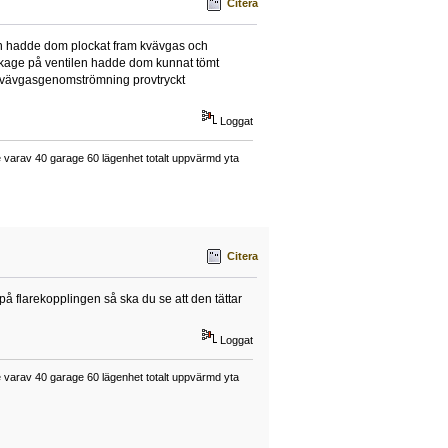
Citera
en hadde dom plockat fram kvävgas och
läckage på ventilen hadde dom kunnat tömt
ed kvävgasgenomströmning provtryckt
Loggat
varav 40 garage 60 lägenhet totalt uppvärmd yta
Citera
på flarekopplingen så ska du se att den tättar
Loggat
varav 40 garage 60 lägenhet totalt uppvärmd yta