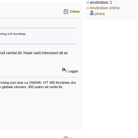
användare: 1
Användare online
:
Citera
phera
stning och kunskap.
å ramlat dit. Hade varit intressant att se
Loggat
lysning som drar ca 150kWh. IVT 490 förväntas dra
u globala värmare, 400 spänn att rumla för.