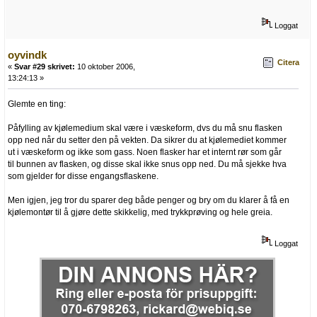
Loggat
oyvindk
Citera
«
Svar #29 skrivet:
10 oktober 2006,
13:24:13 »
Glemte en ting:
Påfylling av kjølemedium skal være i væskeform, dvs du må snu flasken
opp ned når du setter den på vekten. Da sikrer du at kjølemediet kommer
ut i væskeform og ikke som gass. Noen flasker har et internt rør som går
til bunnen av flasken, og disse skal ikke snus opp ned. Du må sjekke hva
som gjelder for disse engangsflaskene.
Men igjen, jeg tror du sparer deg både penger og bry om du klarer å få en
kjølemontør til å gjøre dette skikkelig, med trykkprøving og hele greia.
Loggat