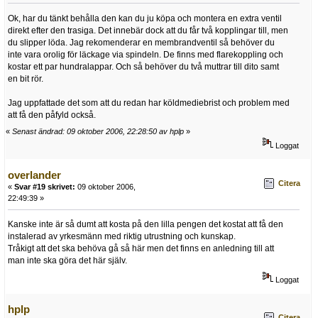
Ok, har du tänkt behålla den kan du ju köpa och montera en extra ventil
direkt efter den trasiga. Det innebär dock att du får två kopplingar till, men
du slipper löda. Jag rekomenderar en membrandventil så behöver du
inte vara orolig för läckage via spindeln. De finns med flarekoppling och
kostar ett par hundralappar. Och så behöver du två muttrar till dito samt
en bit rör.
Jag uppfattade det som att du redan har köldmediebrist och problem med
att få den påfyld också.
«
Senast ändrad: 09 oktober 2006, 22:28:50 av hplp
»
Loggat
overlander
Citera
«
Svar #19 skrivet:
09 oktober 2006,
22:49:39 »
Kanske inte är så dumt att kosta på den lilla pengen det kostat att få den
instalerad av yrkesmänn med riktig utrustning och kunskap.
Tråkigt att det ska behöva gå så här men det finns en anledning till att
man inte ska göra det här själv.
Loggat
hplp
Citera