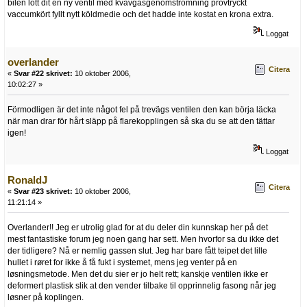
bilen lött dit en ny ventil med kvävgasgenomströmning provtryckt
vaccumkört fyllt nytt köldmedie och det hadde inte kostat en krona extra.
Loggat
overlander
Citera
«
Svar #22 skrivet:
10 oktober 2006,
10:02:27 »
Förmodligen är det inte något fel på trevägs ventilen den kan börja läcka
när man drar för hårt släpp på flarekopplingen så ska du se att den tättar
igen!
Loggat
RonaldJ
Citera
«
Svar #23 skrivet:
10 oktober 2006,
11:21:14 »
Overlander!! Jeg er utrolig glad for at du deler din kunnskap her på det
mest fantastiske forum jeg noen gang har sett. Men hvorfor sa du ikke det
der tidligere? Nå er nemlig gassen slut. Jeg har bare fått teipet det lille
hullet i røret for ikke å få fukt i systemet, mens jeg venter på en
løsningsmetode. Men det du sier er jo helt rett; kanskje ventilen ikke er
deformert plastisk slik at den vender tilbake til opprinnelig fasong når jeg
løsner på koplingen.