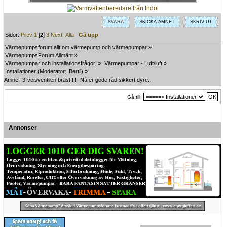
SVARA
SKICKA ÄMNET
SKRIV UT
Sidor:
Prev
1
[
2
]
3
Next
Alla
Gå upp
Värmepumpsforum allt om värmepump och värmepumpar
»
VärmepumpsForum Allmänt
»
Värmepumpar och installationsfrågor.
»
Värmepumpar - Luft/luft
»
Installationer
(Moderator:
Bertil
) »
Ämne:
3-veisventilen brast!!!! -Nå er gode råd sikkert dyre..
Gå till:
Annonser