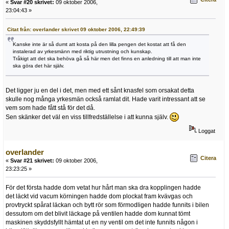
«
Svar #20 skrivet:
09 oktober 2006,
23:04:43 »
Citat från: overlander skrivet 09 oktober 2006, 22:49:39
Kanske inte är så dumt att kosta på den lilla pengen det kostat att få den
instalerad av yrkesmänn med riktig utrustning och kunskap.
Tråkigt att det ska behöva gå så här men det finns en anledning till att man inte
ska göra det här själv.
Det ligger ju en del i det, men med ett sånt knasfel som orsakat detta
skulle nog många yrkesmän också ramlat dit. Hade varit intressant att se
vem som hade fått stå för det då.
Sen skänker det väl en viss tillfredställelse i att kunna själv.
Loggat
overlander
Citera
«
Svar #21 skrivet:
09 oktober 2006,
23:23:25 »
För det första hadde dom vetat hur hårt man ska dra kopplingen hadde
det läckt vid vacum körningen hadde dom plockat fram kvävgas och
provtryckt spårat läckan och bytt rör som förmodligen hadde funnits i bilen
dessutom om det blivit läckage på ventilen hadde dom kunnat tömt
maskinen skyddsfyllt hämtat ut en ny ventil om det inte funnits någon i