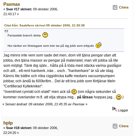
Paxmax
Citera
«
Svar #17 skrivet:
09 oktober 2006,
21:43:17 »
Citat från: SaabAero skrivet 09 oktober 2006, 21:30:38
Fantastisk branch detta
Hur tänker en företagare som inte tar på sig jobb som erbjuds
Jag minns inte vem som sade det men, dom vill tjäna pengar utan att
jobba, dvs tjäna massor av pengar på materialet, man vill jobba så lite
som möjligt. Tänk dig själv... hålla på å löda med otäcka varma gaslågor
och allt... ett rent hantverk..näe... usch.. "hantverkare" är så ute idag.
Känns lite bättre och röka cigg/dricka kaffe medans vacuumpumpen
jobbar, och ändå ta 600kr/tim... Det är ett bra jobb som förtjänar titeln
"Certifierad Kyltekniker".
*överdrivet cyniskt och elakt* men ack så
(om några sekunder så
kommer overlander m.fl. att vilja strypa mig...
på låtsas
hoppas jag...
)
«
Senast ändrad: 09 oktober 2006, 21:45:35 av Paxmax
»
Loggat
hplp
Citera
«
Svar #18 skrivet:
09 oktober 2006,
22:24:20 »