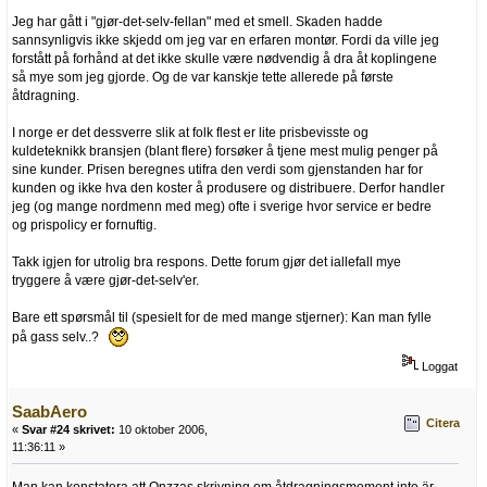
Jeg har gått i "gjør-det-selv-fellan" med et smell. Skaden hadde
sannsynligvis ikke skjedd om jeg var en erfaren montør. Fordi da ville jeg
forstått på forhånd at det ikke skulle være nødvendig å dra åt koplingene
så mye som jeg gjorde. Og de var kanskje tette allerede på første
åtdragning.
I norge er det dessverre slik at folk flest er lite prisbevisste og
kuldeteknikk bransjen (blant flere) forsøker å tjene mest mulig penger på
sine kunder. Prisen beregnes utifra den verdi som gjenstanden har for
kunden og ikke hva den koster å produsere og distribuere. Derfor handler
jeg (og mange nordmenn med meg) ofte i sverige hvor service er bedre
og prispolicy er fornuftig.
Takk igjen for utrolig bra respons. Dette forum gjør det iallefall mye
tryggere å være gjør-det-selv'er.
Bare ett spørsmål til (spesielt for de med mange stjerner): Kan man fylle
på gass selv..?
Loggat
SaabAero
Citera
«
Svar #24 skrivet:
10 oktober 2006,
11:36:11 »
Man kan konstatera att Onzzas skrivning om åtdragningsmoment inte är