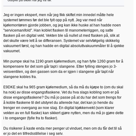
Utstyret på bildet har jeg fra før.
Jeg er ingen ekspert, men når jeg fikk skiftet min innedel måtte hele
systemet tømmes før det ble fylt opp på nytt. Jeg var med når
kjølemontøren gjorde jobben, og jeg kan ikke huske at han hadde noen
"servicemanifold". Han koblet flasken til manometerriggen, og satte
flasken på en digital vekt. Vekten ble så nullet ut med flasken på, slik at
det skulle være lett å se differansen. Systemet var selvfølgelig skikkelig
vakuumert først, og han hadde en digital absoluttvakuummåler til å sjekke
vakuumet.
Min pumpe skal ha 1190 gram kjølemedium, og han fylte 1260 gram for å
kompensere for det som går tapt i slangene. Etter fylling stenges jo 3-
veisventilen, og den gassen som da er igjen i slangene går tapt når
slangene kobles fra.
E9DKE skal ha 965 gram kjølemedium, så da må du kjøpe to (om du skal
ha nok) av disse engangsflaskene. Vet du hva slags kobling som er på
disse engangsflaskene? Du må jo passe på at du har det som trengs for
å koble flaskene til det utstyret du allerede har, det kan jo hende du
trenger en overgang av noe slag. En digital kjøkkenvekt (som klarer
vekten av en full flaske) kan sikkert gjøre nytten, men du må jo gjøre dette
i to omganger (fylle fra to flasker).
Du risikerer å kaste enda mer penger ut vinduet, men om du får det til så
er jo det en tilfredsstillelse i seg selv.