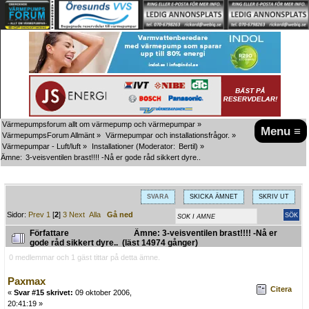
Värmepumpsforum allt om värmepump och värmepumpar
»
Menu ≡
VärmepumpsForum Allmänt
»
Värmepumpar och installationsfrågor.
»
Värmepumpar - Luft/luft
»
Installationer
(Moderator:
Bertil
) »
Ämne:
3-veisventilen brast!!!! -Nå er gode råd sikkert dyre..
SVARA
SKICKA ÄMNET
SKRIV UT
Sidor:
Prev
1
[
2
]
3
Next
Alla
Gå ned
Författare
Ämne: 3-veisventilen brast!!!! -Nå er
gode råd sikkert dyre.. (läst 14974 gånger)
0 medlemmar och 1 gäst tittar på detta ämne.
Paxmax
Citera
«
Svar #15 skrivet:
09 oktober 2006,
20:41:19 »