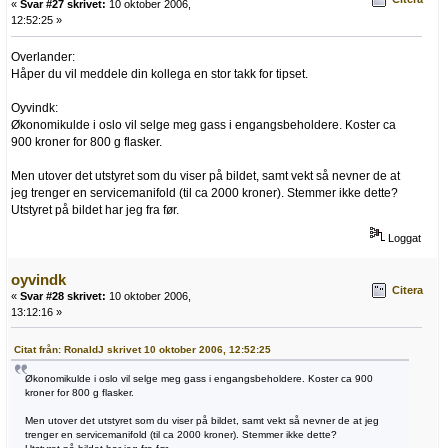
«
Svar #27 skrivet:
10 oktober 2006,
12:52:25 »
Overlander:
Håper du vil meddele din kollega en stor takk for tipset.
Oyvindk:
Økonomikulde i oslo vil selge meg gass i engangsbeholdere. Koster ca
900 kroner for 800 g flasker.
Men utover det utstyret som du viser på bildet, samt vekt så nevner de at
jeg trenger en servicemanifold (til ca 2000 kroner). Stemmer ikke dette?
Utstyret på bildet har jeg fra før.
Loggat
oyvindk
Citera
«
Svar #28 skrivet:
10 oktober 2006,
13:12:16 »
Citat från: RonaldJ skrivet 10 oktober 2006, 12:52:25
Økonomikulde i oslo vil selge meg gass i engangsbeholdere. Koster ca 900
kroner for 800 g flasker.
Men utover det utstyret som du viser på bildet, samt vekt så nevner de at jeg
trenger en servicemanifold (til ca 2000 kroner). Stemmer ikke dette?