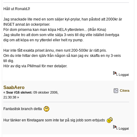
Håll ut RonaldJ!
Jag snackade lite med en som säljer kyl-prylar, han påstod att 2000kr är
INGET annat än ockerpriser.
För dom priserna kan man köpa HELA ytterdelen... (ifrån Kina)
Jag skulle tro att dom som ville sälja 3-veis till dig ville istället övertyga
dig om att köpa en ny ytterdel eller helt ny pump.
Har inte fått exakta priset ännu, men runt 200-500kr är rätt pris.
Om du inte hittar den själv från någon så kan jag ev. skaffa en ny 3-veis
till dig.
Hör av dig via PM/mail för mer detaljer.
Loggat
SaabAero
Citera
«
Svar #16 skrivet:
09 oktober 2006,
21:30:38 »
Fantastisk branch detta
Hur tänker en företagare som inte tar på sig jobb som erbjuds
Loggat