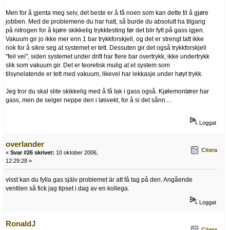
Men for å gjenta meg selv, det beste er å få noen som kan dette til å gjøre
jobben. Med de problemene du har hatt, så burde du absolutt ha tilgang
på nitrogen for å kjøre skikkelig trykktesting før det blir fylt på gass igjen.
Vakuum gir jo ikke mer enn 1 bar trykkforskjell, og det er strengt tatt ikke
nok for å sikre seg at systemet er tett. Dessuten gir det også trykkforskjell
"feil vei", siden systemet under drift har flere bar overtrykk, ikke undertrykk
slik som vakuum gir. Det er teoretisk mulig at et system som
tilsynelatende er tett med vakuum, likevel har lekkasje under høyt trykk.
Jeg tror du skal slite skikkelig med å få tak i gass også. Kjølemontører har
gass, men de selger neppe den i løsvekt, for å si det sånn....
Loggat
overlander
Citera
«
Svar #26 skrivet:
10 oktober 2006,
12:29:28 »
visst kan du fylla gas själv problemet är att få tag på den. Angående
ventilen så fick jag tipset i dag av en kollega.
Loggat
RonaldJ
Citera