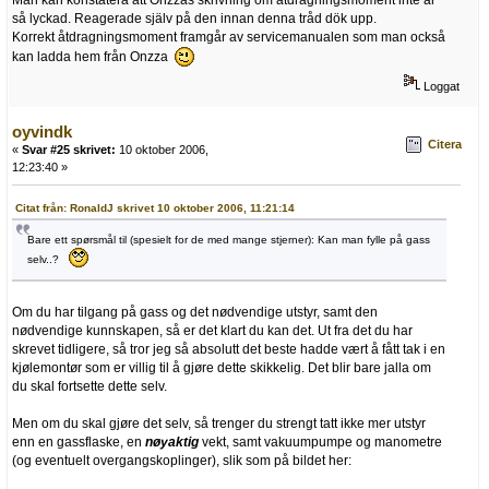
så lyckad. Reagerade själv på den innan denna tråd dök upp.
Korrekt åtdragningsmoment framgår av servicemanualen som man också
kan ladda hem från Onzza
Loggat
oyvindk
Citera
«
Svar #25 skrivet:
10 oktober 2006,
12:23:40 »
Citat från: RonaldJ skrivet 10 oktober 2006, 11:21:14
Bare ett spørsmål til (spesielt for de med mange stjerner): Kan man fylle på gass
selv..?
Om du har tilgang på gass og det nødvendige utstyr, samt den
nødvendige kunnskapen, så er det klart du kan det. Ut fra det du har
skrevet tidligere, så tror jeg så absolutt det beste hadde vært å fått tak i en
kjølemontør som er villig til å gjøre dette skikkelig. Det blir bare jalla om
du skal fortsette dette selv.
Men om du skal gjøre det selv, så trenger du strengt tatt ikke mer utstyr
enn en gassflaske, en
nøyaktig
vekt, samt vakuumpumpe og manometre
(og eventuelt overgangskoplinger), slik som på bildet her: