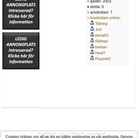
gäster: 2003
dolda: 0
användare: 7
Användare online
:
Totning
JoA
perra83
Rillman
berkan
Heat?
Frazze62
SimplePortal 2.3.8 © 2008-2026, SimplePortal
Cookies hjälper oss att ge dig en bättre upplevelse av vår webbsida. Genom