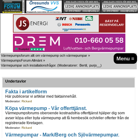
Värmepumpsforum allt om värmepump och värmepumpar
»
Menu ≡
VärmepumpsForum Allmänt
»
Värmepumpar och installationsfrågor.
(Moderatorer:
Bertil
,
purjo__
)
Undertavlor
Fakta i artikelform
Här publicerar vi artiklar med faktainnehåll.
Moderator:
Rickard
Köpa värmepump - Vår offerttjänst.
Värmepumpsforums oberoende kostnadsfria offerttjänst hjälper dig som
avser köpa eller byta värmepump att få hembesök och/eller offerter från de
registrerade företagen.
Moderator:
Rickard
Värmepumpar - Mark/Berg och Sjövärmepumpar.