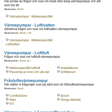
Här postar du frågor och svar om mark eller berg-värmepumpar och allt
som hör till.
Moderator:
Bertil
Värmepumpar - Märkesspecifikt
Värmepumpar - Luft/vatten
Allmänna frågor och svar om luft/vatten-värmepumpar.
Moderatorer:
Bertil
,
Lmf
Värmepumpar - Märkesspecifikt
Luft/vatten
Värmepumpar - Luft/luft
Frågor och svar om luft/luft-värmepumpar.
Moderatorer:
Bertil
,
pi.r
Märkesspecifikt luft/luft
Installationer
Placering av inne och ute-del
Driftsforum
Frånluftsvärmepumpar
Här ställer vi frågor/ger svar på sånt som rör frånluftsvärmepumpar.
Moderator:
Bertil
ComfortZone
Bosch
Nibe
Övriga fabrikat
IVT