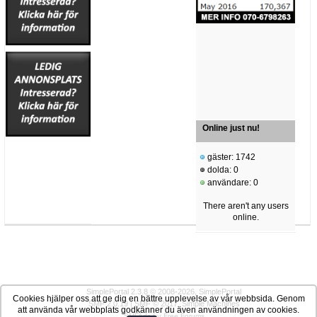
Online just nu!
gäster: 1742
dolda: 0
användare: 0
There aren't any users
online.
SimplePortal 2.3.8 © 2008-2026, SimplePortal
Cookies hjälper oss att ge dig en bättre upplevelse av vår webbsida. Genom
SMF 2.0.19
|
SMF © 2017
,
Simple Machines
att använda vår webbplats godkänner du även användningen av cookies.
SMFAds
for
Free Forums