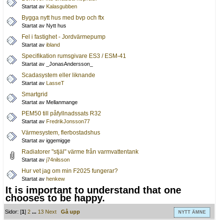
Startat av
Kalasgubben
Bygga nytt hus med bvp och ftx
Startat av Nytt hus
Fel i fastighet - Jordvärmepump
Startat av
ibland
Specifikation rumsgivare ES3 / ESM-41
Startat av _JonasAndersson_
Scadasystem eller liknande
Startat av
LasseT
Smartgrid
Startat av Mellanmange
PEM50 till påfyllnadssats R32
Startat av
FredrikJonsson77
Värmesystem, flerbostadshus
Startat av iggemigge
Radiatorer "stjäl" värme från varmvattentank
Startat av
j74nilsson
Hur vet jag om min F2025 fungerar?
Startat av
henkew
It is important to understand that one
chooses to be happy.
Sidor: [
1
]
2
...
13
Next
Gå upp
NYTT ÄMNE