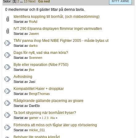
Sidor: [
1
]
2
...
13
Next
Gå ned
NYTT ÄMNE
0 medlemmar och 8 gäster tittar på denna tavla.
Identifiera koppling till borrhål, (och riskbedömning)
Startat av
RoAd
IVT 290 Elpanna displayen flimmrar inget varmvatten
Startat av
Jawen
TMV panna ihop Med NIBE Fighter 2005 - måste bytas ut
Startat av
darko
Dags för nytt, vad ska man köra?
Startat av
Svennen
Byte eller reparation (Nibe F750)
Startat av
jfse
Avfrostning
Startat av Jasi
Kompabilitet Haier + droppkar
Startat av
BengtThomas
Rådgörande gällande placering av givare
Startat av DanElo
Ta bort strypning när borrhålet fryser?
Startat av
gamer
«
1
2
3
Alla
»
Förhindra att möss och fåglar äter upp rörisolering
Startat av
micke_011
Behöver lite snabba köpråd.