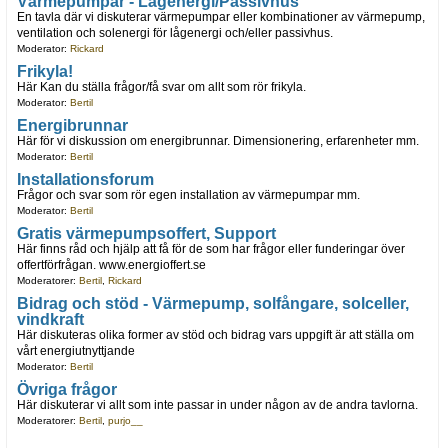
Värmepumpar - Lågenergi/Passivhus
En tavla där vi diskuterar värmepumpar eller kombinationer av värmepump,
ventilation och solenergi för lågenergi och/eller passivhus.
Moderator:
Rickard
Frikyla!
Här Kan du ställa frågor/få svar om allt som rör frikyla.
Moderator:
Bertil
Energibrunnar
Här för vi diskussion om energibrunnar. Dimensionering, erfarenheter mm.
Moderator:
Bertil
Installationsforum
Frågor och svar som rör egen installation av värmepumpar mm.
Moderator:
Bertil
Gratis värmepumpsoffert, Support
Här finns råd och hjälp att få för de som har frågor eller funderingar över
offertförfrågan. www.energioffert.se
Moderatorer:
Bertil
,
Rickard
Bidrag och stöd - Värmepump, solfångare, solceller,
vindkraft
Här diskuteras olika former av stöd och bidrag vars uppgift är att ställa om
vårt energiutnyttjande
Moderator:
Bertil
Övriga frågor
Här diskuterar vi allt som inte passar in under någon av de andra tavlorna.
Moderatorer:
Bertil
,
purjo__