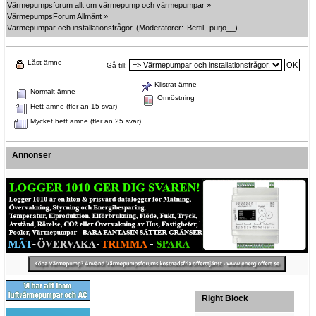
Värmepumpsforum allt om värmepump och värmepumpar
»
VärmepumpsForum Allmänt
»
Värmepumpar och installationsfrågor.
(Moderatorer:
Bertil
,
purjo__
)
Låst ämne
Gå till:
Klistrat ämne
Normalt ämne
Omröstning
Hett ämne (fler än 15 svar)
Mycket hett ämne (fler än 25 svar)
Annonser
Right Block