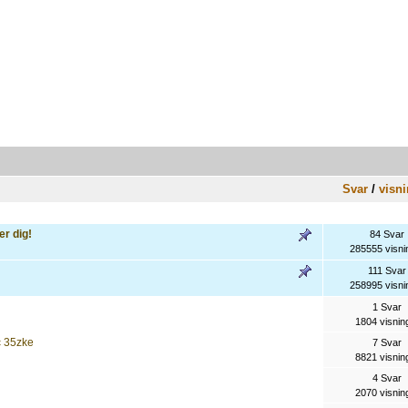
Svar
/
visni
r dig!
84 Svar
285555 visni
111 Svar
258995 visni
1 Svar
1804 visnin
c 35zke
7 Svar
8821 visnin
4 Svar
2070 visnin