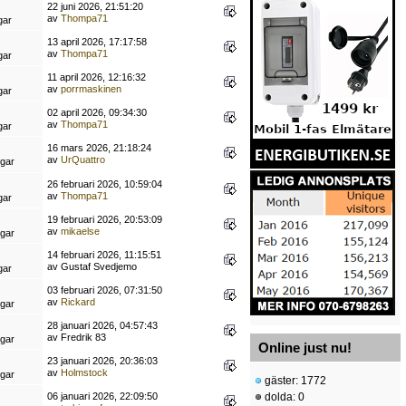
22 juni 2026, 21:51:20
av
Thompa71
gar
13 april 2026, 17:17:58
av
Thompa71
gar
11 april 2026, 12:16:32
av
porrmaskinen
gar
02 april 2026, 09:34:30
av
Thompa71
gar
16 mars 2026, 21:18:24
av
UrQuattro
ngar
26 februari 2026, 10:59:04
av
Thompa71
gar
19 februari 2026, 20:53:09
av
mikaelse
ngar
14 februari 2026, 11:15:51
av Gustaf Svedjemo
gar
03 februari 2026, 07:31:50
av
Rickard
ngar
28 januari 2026, 04:57:43
av Fredrik 83
ngar
Online just nu!
23 januari 2026, 20:36:03
av
Holmstock
ngar
gäster: 1772
06 januari 2026, 22:09:50
dolda: 0