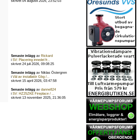
skrivet 04 augusti 2026, 23:52:03
Senaste inlägg
av
Rickard
i
SV: Placering innedel fr...
skrivet 24 juli 2026, 09:08:25
Senaste inlägg
av Niklas Östergren
i
Väl av installatör Gbg /...
skrivet 15 april 2026, 03:47:58
Senaste inlägg
av
danne824
i
SV: HZ25ZKE Fireplace / ...
skrivet 13 november 2025, 21:36:05