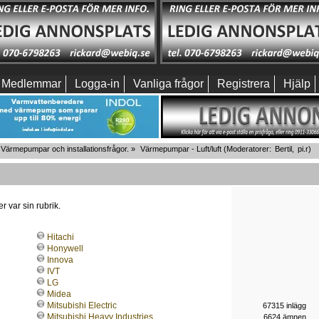
Medlemmar
Logga-in
Vanliga frågor
Registrera
Hjälp
Värmepumpar och installationsfrågor.
»
Värmepumpar - Luft/luft
(Moderatorer:
Bertil
,
pi.r
)
r var sin rubrik.
Hitachi
Honywell
Innova
IVT
LG
Midea
Mitsubishi Electric
67315 inlägg
Mitsubishi Heavy Industries
6624 ämnen