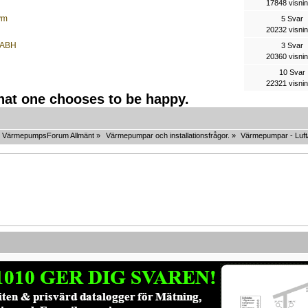
17848 visni
vm
5 Svar
20232 visni
 VABH
3 Svar
20360 visni
10 Svar
22321 visni
that one chooses to be happy.
VärmepumpsForum Allmänt
»
Värmepumpar och installationsfrågor.
»
Värmepumpar - Luft/