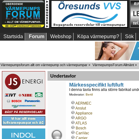
Startsida
Forum
Webshop
Köpa värmepump?
Sök
Värmepumpsforum allt om värmepump och värmepumpar
»
VärmepumpsForum Allmänt
»
Undertavlor
Märkesspecifikt luft/luft
I denna tavla finns alla större fabrikat unde
Moderator:
Bertil
AERMEC
Anslut
Appliance
ARGO
ATLAS
Bosch
CanVac
Carrier