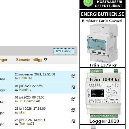
NYTT ÄMNE
ngar
Senaste inlägg
28 november 2021, 22:51:58
av
Hannuse
ngar
01 juli 2020, 22:32:40
av
Henrikrs
ngar
01 juli 2026, 08:33:55
av
TS Comfort AB
gar
28 juni 2026, 17:38:09
av
skarj
gar
26 juni 2026, 13:49:11
av
Thompa71
gar