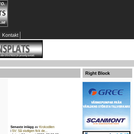
Kontakt
Right Block
Senaste inlägg
av
Krokodilen
i
SV: Så slutligen fick de...