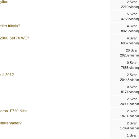
yttare
2 Svar
2210 visnin
5 Svar
4768 visnin
ller frikyla?
4 Svar
8025 visnin
e 2000 Set 70 WE?
4 Svar
6967 visnin
20 Svar
20259 visni
0 Svar
7656 visnin
ell 2012
2 Svar
20448 visni
0 Svar
8174 visnin
2 Svar
24996 visni
gorna. F730 Nibe
2 Svar
18700 visni
erfarenheter?
2 Svar
17894 visni
1 Svar