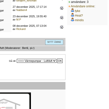
av
torbjorn_forsman
ngar
användare: 3
Användare online
:
27 december 2025, 17:17:14
av
Nabben4
ngar
tyke
Heat?
23 december 2025, 19:55:40
av
M.P
ngar
mindis
08 december 2025, 07:13:04
av
Rickard
ngar
NYTT ÄMNE
luft
(Moderatorer:
Bertil
,
pi.r
)
Gå till: