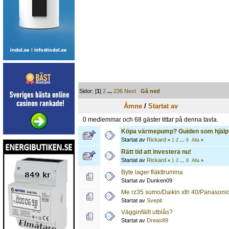
Sidor: [
1
]
2
...
236
Next
Gå ned
Ämne
/
Startat av
0 medlemmar och 68 gäster tittar på denna tavla.
Köpa värmepump? Guiden som hjälpe
Startat av
Rickard
«
1
2
...
6
Alla
»
Rätt tid att investera nu!
Startat av
Rickard
«
1
2
...
8
Alla
»
Byte lager fläkttrumma
Startat av Dunken09
Me rz35 sumo/Daikin xth 40/Panasoni
Startat av
Svepit
Vägginfällt utblås?
Startat av
Dreas89