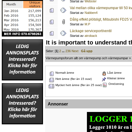
Startat av
Webster
Val mellan olika värmepumpar till 50 k
Startat av
Nabben4
Dålig effekt plötsligt, Mitsubishi FD25
Startat av
M.P
Läckage serviceport/ventil
Startat av
atroback
It is important to understand 
Sidor: [
1
]
2
...
236
Next
Gå upp
Värmepumpsforum allt om värmepump och värmepumpar
»
Normalt ämne
Låst ämne
Klistrat ämne
Hett ämne (fler än 15 svar)
Omröstning
Mycket hett ämne (fler än 25 svar)
Annonser