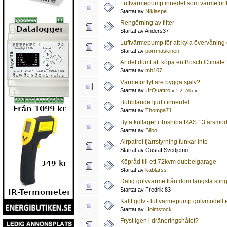
Luftvärmepump innedel som värmeförfl
Startat av
Niklaspe
Rengörning av filter
Startat av Anders37
Luftvärmepump för att kyla övervåning e
Startat av
porrmaskinen
Är det dumt att köpa en Bosch Climat
Startat av
mb107
Värmeförflyttare bygga själv?
Startat av
UrQuattro
«
1
2
Alla
»
Bubblande ljud i innerdel.
Startat av
Thompa71
Byta kullager i Toshiba RAS 13 årsmod
Startat av
Bilbo
Airpatrol fjärrstyrning funkar inte
Startat av Gustaf Svedjemo
Köpråd till ett 72kvm dubbelgarage
Startat av
kablarss
Dålig golvvärme från dom längsta slin
Startat av Fredrik 83
Kallt golv - luftvärmepump golvmodell 
Startat av
Holmstock
Fryst igen i dräneringshålet?