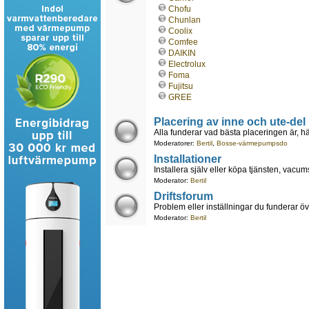
Chofu
Chunlan
Coolix
Comfee
DAIKIN
Electrolux
Foma
Fujitsu
GREE
Placering av inne och ute-del
Alla funderar vad bästa placeringen är, hä
Moderatorer:
Bertil
,
Bosse-värmepumpsdo
Installationer
Installera själv eller köpa tjänsten, vacum
Moderator:
Bertil
Driftsforum
Problem eller inställningar du funderar öve
Moderator:
Bertil