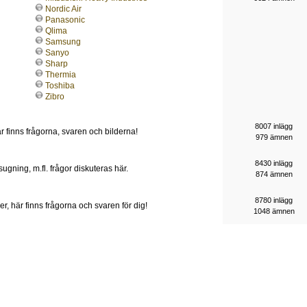
Nordic Air
Panasonic
Qlima
Samsung
Sanyo
Sharp
Thermia
Toshiba
Zibro
8007 inlägg
r finns frågorna, svaren och bilderna!
979 ämnen
8430 inlägg
sugning, m.fl. frågor diskuteras här.
874 ämnen
8780 inlägg
r, här finns frågorna och svaren för dig!
1048 ämnen