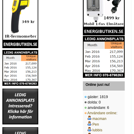
Online just nu!
gäster: 1819
dolda: 0
användare: 6
Användare online
:
macman
Pen
lubbis