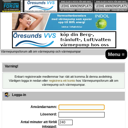
Värmepumpsforum allt om värmepump och värmepumpar
Menu ≡
Varning!
Enbart registrerade medlemmar har rätt att komma åt denna avdelning.
Vänligen logga in nedan eller
registrera ett konto
hos Värmepumpsforum allt om
värmepump och värmepumpar.
Logga-in
Användarnamn:
Lösenord:
Antal minuter att förbli
inloggad: