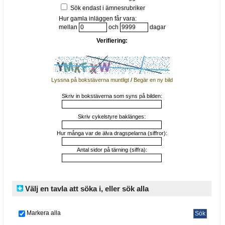
Sök endast i ämnesrubriker
Hur gamla inläggen får vara:
mellan
och
dagar
Verifiering:
Lyssna på bokstäverna muntligt
/
Begär en ny bild
Skriv in bokstäverna som syns på bilden:
Skriv cykelstyre baklänges:
Hur många var de älva dragspelarna (siffror):
Antal sidor på tärning (siffra):
Välj en tavla att söka i, eller sök alla
Markera alla