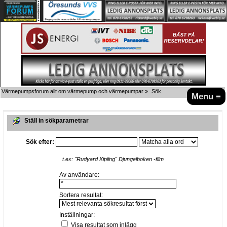
Värmepumpsforum allt om värmepump och värmepumpar
»
Sök
Menu ≡
Ställ in sökparametrar
Sök efter:
t.ex:
"Rudyard Kipling" Djungelboken -film
Av användare:
Sortera resultat:
Inställningar:
Visa resultat som inlägg