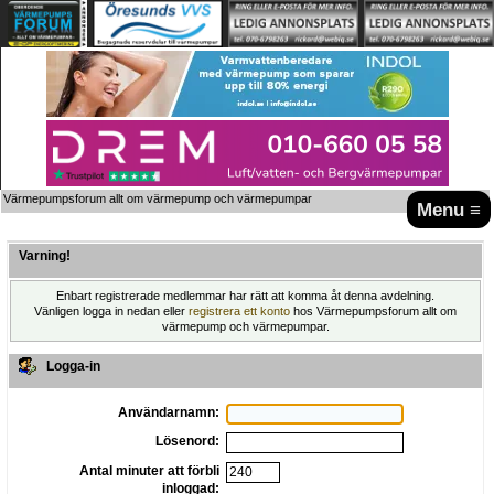
Värmepumpsforum allt om värmepump och värmepumpar
Menu ≡
Varning!
Enbart registrerade medlemmar har rätt att komma åt denna avdelning.
Vänligen logga in nedan eller
registrera ett konto
hos Värmepumpsforum allt om
värmepump och värmepumpar.
Logga-in
Användarnamn:
Lösenord:
Antal minuter att förbli
inloggad: