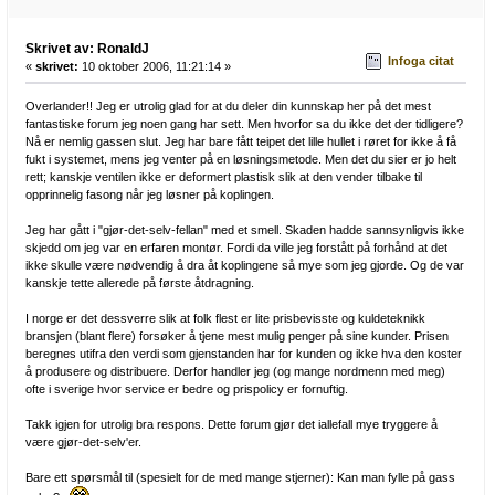
Skrivet av: RonaldJ
Infoga citat
«
skrivet:
10 oktober 2006, 11:21:14 »
Overlander!! Jeg er utrolig glad for at du deler din kunnskap her på det mest
fantastiske forum jeg noen gang har sett. Men hvorfor sa du ikke det der tidligere?
Nå er nemlig gassen slut. Jeg har bare fått teipet det lille hullet i røret for ikke å få
fukt i systemet, mens jeg venter på en løsningsmetode. Men det du sier er jo helt
rett; kanskje ventilen ikke er deformert plastisk slik at den vender tilbake til
opprinnelig fasong når jeg løsner på koplingen.
Jeg har gått i "gjør-det-selv-fellan" med et smell. Skaden hadde sannsynligvis ikke
skjedd om jeg var en erfaren montør. Fordi da ville jeg forstått på forhånd at det
ikke skulle være nødvendig å dra åt koplingene så mye som jeg gjorde. Og de var
kanskje tette allerede på første åtdragning.
I norge er det dessverre slik at folk flest er lite prisbevisste og kuldeteknikk
bransjen (blant flere) forsøker å tjene mest mulig penger på sine kunder. Prisen
beregnes utifra den verdi som gjenstanden har for kunden og ikke hva den koster
å produsere og distribuere. Derfor handler jeg (og mange nordmenn med meg)
ofte i sverige hvor service er bedre og prispolicy er fornuftig.
Takk igjen for utrolig bra respons. Dette forum gjør det iallefall mye tryggere å
være gjør-det-selv'er.
Bare ett spørsmål til (spesielt for de med mange stjerner): Kan man fylle på gass