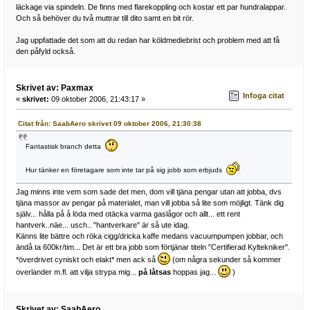
läckage via spindeln. De finns med flarekoppling och kostar ett par hundralappar.
Och så behöver du två muttrar till dito samt en bit rör.
Jag uppfattade det som att du redan har köldmediebrist och problem med att få
den påfyld också.
Skrivet av: Paxmax
Infoga citat
«
skrivet:
09 oktober 2006, 21:43:17 »
Citat från: SaabAero skrivet 09 oktober 2006, 21:30:38
Fantastisk branch detta
Hur tänker en företagare som inte tar på sig jobb som erbjuds
Jag minns inte vem som sade det men, dom vill tjäna pengar utan att jobba, dvs
tjäna massor av pengar på materialet, man vill jobba så lite som möjligt. Tänk dig
själv... hålla på å löda med otäcka varma gaslågor och allt... ett rent
hantverk..näe... usch.. "hantverkare" är så ute idag.
Känns lite bättre och röka cigg/dricka kaffe medans vacuumpumpen jobbar, och
ändå ta 600kr/tim... Det är ett bra jobb som förtjänar titeln "Certifierad Kyltekniker".
*överdrivet cyniskt och elakt* men ack så
(om några sekunder så kommer
overlander m.fl. att vilja strypa mig...
på låtsas
hoppas jag...
)
Skrivet av: SaabAero