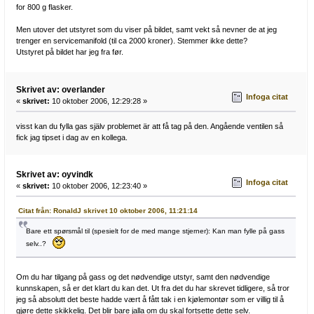
for 800 g flasker.
Men utover det utstyret som du viser på bildet, samt vekt så nevner de at jeg
trenger en servicemanifold (til ca 2000 kroner). Stemmer ikke dette?
Utstyret på bildet har jeg fra før.
Skrivet av: overlander
Infoga citat
«
skrivet:
10 oktober 2006, 12:29:28 »
visst kan du fylla gas själv problemet är att få tag på den. Angående ventilen så
fick jag tipset i dag av en kollega.
Skrivet av: oyvindk
Infoga citat
«
skrivet:
10 oktober 2006, 12:23:40 »
Citat från: RonaldJ skrivet 10 oktober 2006, 11:21:14
Bare ett spørsmål til (spesielt for de med mange stjerner): Kan man fylle på gass
selv..?
Om du har tilgang på gass og det nødvendige utstyr, samt den nødvendige
kunnskapen, så er det klart du kan det. Ut fra det du har skrevet tidligere, så tror
jeg så absolutt det beste hadde vært å fått tak i en kjølemontør som er villig til å
gjøre dette skikkelig. Det blir bare jalla om du skal fortsette dette selv.