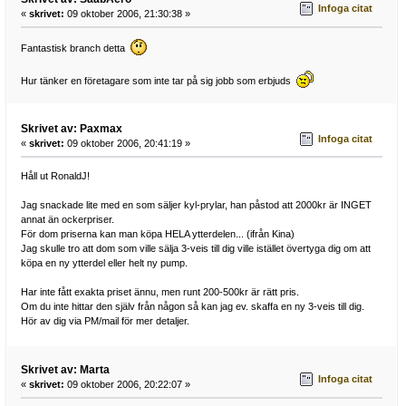
Infoga citat
«
skrivet:
09 oktober 2006, 21:30:38 »
Fantastisk branch detta
Hur tänker en företagare som inte tar på sig jobb som erbjuds
Skrivet av: Paxmax
Infoga citat
«
skrivet:
09 oktober 2006, 20:41:19 »
Håll ut RonaldJ!
Jag snackade lite med en som säljer kyl-prylar, han påstod att 2000kr är INGET
annat än ockerpriser.
För dom priserna kan man köpa HELA ytterdelen... (ifrån Kina)
Jag skulle tro att dom som ville sälja 3-veis till dig ville istället övertyga dig om att
köpa en ny ytterdel eller helt ny pump.
Har inte fått exakta priset ännu, men runt 200-500kr är rätt pris.
Om du inte hittar den själv från någon så kan jag ev. skaffa en ny 3-veis till dig.
Hör av dig via PM/mail för mer detaljer.
Skrivet av: Marta
Infoga citat
«
skrivet:
09 oktober 2006, 20:22:07 »