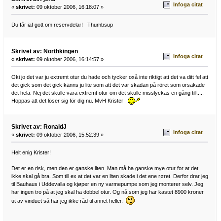
Infoga citat
«
skrivet:
09 oktober 2006, 16:18:07 »
Du får iaf gott om reservdelar! Thumbsup
Skrivet av: Northkingen
Infoga citat
«
skrivet:
09 oktober 2006, 16:14:57 »
Oki jo det var ju extremt otur du hade och tycker oxå inte riktigt att det va ditt fel att
det gick som det gick känns ju lite som att det var skadan på röret som orsakade
det hela. Nej det skulle vara extremt otur om det skulle misslyckas en gång till.....
Hoppas att det löser sig för dig nu. MvH Krister
Skrivet av: RonaldJ
Infoga citat
«
skrivet:
09 oktober 2006, 15:52:39 »
Helt enig Krister!
Det er en risk, men den er ganske liten. Man må ha ganske mye otur for at det
ikke skal gå bra. Som till ex at det var en liten skade i det ene røret. Derfor drar jeg
til Bauhaus i Uddevalla og kjøper en ny varmepumpe som jeg monterer selv. Jeg
har ingen tro på at jeg skal ha dobbel otur. Og nå som jeg har kastet 8900 kroner
ut av vinduet så har jeg ikke råd til annet heller.