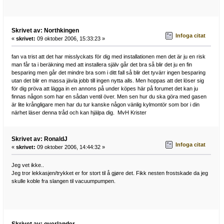
Skrivet av: Northkingen
Infoga citat
«
skrivet:
09 oktober 2006, 15:33:23 »
fan va trist att det har misslyckats för dig med installationen men det är ju en risk
man får ta i beräkning med att installera själv går det bra så blir det ju en fin
besparing men går det mindre bra som i ditt fall så blir det tyvärr ingen besparing
utan det blir en massa jävla jobb till ingen nytta alls. Men hoppas att det löser sig
för dig pröva att lägga in en annons på under köpes här på forumet det kan ju
finnas någon som har en sådan ventil över. Men sen hur du ska göra med gasen
är lite krångligare men har du tur kanske någon vänlig kylmontör som bor i din
närhet läser denna tråd och kan hjälpa dig. MvH Krister
Skrivet av: RonaldJ
Infoga citat
«
skrivet:
09 oktober 2006, 14:44:32 »
Jeg vet ikke..
Jeg tror lekkasjen/trykket er for stort til å gjøre det. Fikk nesten frostskade da jeg
skulle koble fra slangen til vacuumpumpen.
Skrivet av: overlander