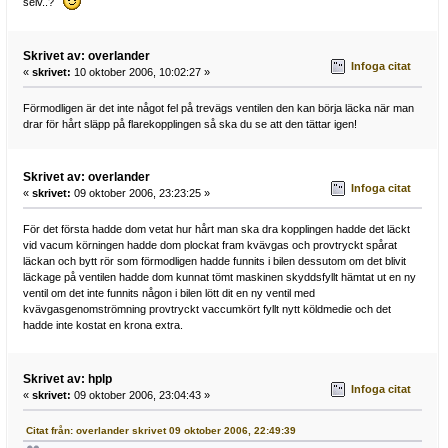
selv..?
Skrivet av: overlander
Infoga citat
«
skrivet:
10 oktober 2006, 10:02:27 »
Förmodligen är det inte något fel på trevägs ventilen den kan börja läcka när man
drar för hårt släpp på flarekopplingen så ska du se att den tättar igen!
Skrivet av: overlander
Infoga citat
«
skrivet:
09 oktober 2006, 23:23:25 »
För det första hadde dom vetat hur hårt man ska dra kopplingen hadde det läckt
vid vacum körningen hadde dom plockat fram kvävgas och provtryckt spårat
läckan och bytt rör som förmodligen hadde funnits i bilen dessutom om det blivit
läckage på ventilen hadde dom kunnat tömt maskinen skyddsfyllt hämtat ut en ny
ventil om det inte funnits någon i bilen lött dit en ny ventil med
kvävgasgenomströmning provtryckt vaccumkört fyllt nytt köldmedie och det
hadde inte kostat en krona extra.
Skrivet av: hplp
Infoga citat
«
skrivet:
09 oktober 2006, 23:04:43 »
Citat från: overlander skrivet 09 oktober 2006, 22:49:39