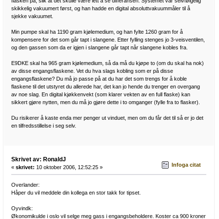
flasken på, slik at det skulle være lett å se differansen. Systemet var selvfølgelig
skikkelig vakuumert først, og han hadde en digital absoluttvakuummåler til å
sjekke vakuumet.
Min pumpe skal ha 1190 gram kjølemedium, og han fylte 1260 gram for å
kompensere for det som går tapt i slangene. Etter fylling stenges jo 3-veisventilen,
og den gassen som da er igjen i slangene går tapt når slangene kobles fra.
E9DKE skal ha 965 gram kjølemedium, så da må du kjøpe to (om du skal ha nok)
av disse engangsflaskene. Vet du hva slags kobling som er på disse
engangsflaskene? Du må jo passe på at du har det som trengs for å koble
flaskene til det utstyret du allerede har, det kan jo hende du trenger en overgang
av noe slag. En digital kjøkkenvekt (som klarer vekten av en full flaske) kan
sikkert gjøre nytten, men du må jo gjøre dette i to omganger (fylle fra to flasker).
Du risikerer å kaste enda mer penger ut vinduet, men om du får det til så er jo det
en tilfredsstillelse i seg selv.
Skrivet av: RonaldJ
Infoga citat
«
skrivet:
10 oktober 2006, 12:52:25 »
Overlander:
Håper du vil meddele din kollega en stor takk for tipset.
Oyvindk:
Økonomikulde i oslo vil selge meg gass i engangsbeholdere. Koster ca 900 kroner