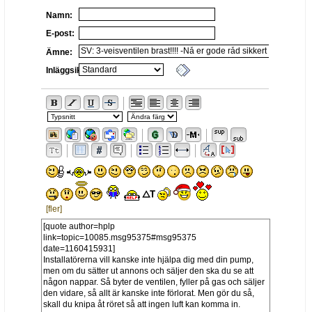
Namn:
E-post:
Ämne:
Inläggsikon:
[fler]