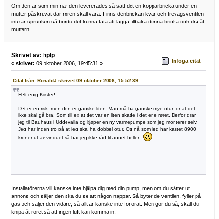
Om den är som min när den levererades så satt det en kopparbricka under en
mutter påskruvat där rören skall vara. Finns denbrickan kvar och trevägsventilen
inte är sprucken så borde det kunna täta att lägga tillbaka denna bricka och dra åt
muttern.
Skrivet av: hplp
Infoga citat
«
skrivet:
09 oktober 2006, 19:45:31 »
Citat från: RonaldJ skrivet 09 oktober 2006, 15:52:39
Helt enig Krister!
Det er en risk, men den er ganske liten. Man må ha ganske mye otur for at det
ikke skal gå bra. Som till ex at det var en liten skade i det ene røret. Derfor drar
jeg til Bauhaus i Uddevalla og kjøper en ny varmepumpe som jeg monterer selv.
Jeg har ingen tro på at jeg skal ha dobbel otur. Og nå som jeg har kastet 8900
kroner ut av vinduet så har jeg ikke råd til annet heller.
Installatörerna vill kanske inte hjälpa dig med din pump, men om du sätter ut
annons och säljer den ska du se att någon nappar. Så byter de ventilen, fyller på
gas och säljer den vidare, så allt är kanske inte förlorat. Men gör du så, skall du
knipa åt röret så att ingen luft kan komma in.