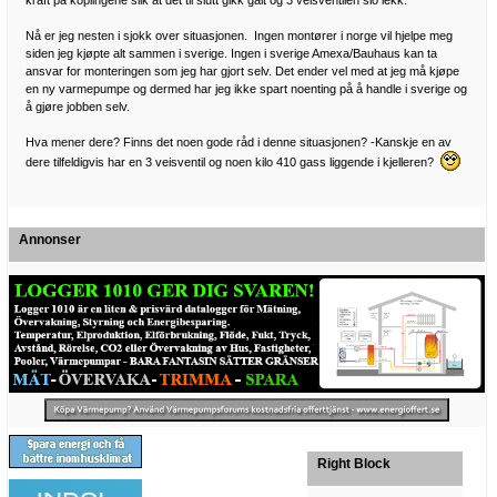
kraft på koplingene slik at det til slutt gikk galt og 3 veisventilen slo lekk.
Nå er jeg nesten i sjokk over situasjonen. Ingen montører i norge vil hjelpe meg
siden jeg kjøpte alt sammen i sverige. Ingen i sverige Amexa/Bauhaus kan ta
ansvar for monteringen som jeg har gjort selv. Det ender vel med at jeg må kjøpe
en ny varmepumpe og dermed har jeg ikke spart noenting på å handle i sverige og
å gjøre jobben selv.
Hva mener dere? Finns det noen gode råd i denne situasjonen? -Kanskje en av
dere tilfeldigvis har en 3 veisventil og noen kilo 410 gass liggende i kjelleren?
Annonser
Right Block