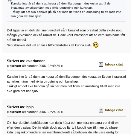
Kanske inte är så dumt att kosta på den lilla pengen det kostat att få den
instalerad av yrkesmänn med riktig utrustning och kunskap.
Tråkigt att det ska behöva gå så här men det finns en anledning till att man inte
ska göra det här själv.
Det ligger ju en del i det, men med ett sånt knasfel som orsakat detta skulle nog
många yrkesmän också ramlat dit. Hade varit intressant att se vem som hade fått
stå för det då.
Sen skänker det väl en viss tillfredställelse i att kunna själv.
Skrivet av: overlander
Infoga citat
«
skrivet:
09 oktober 2006, 22:49:39 »
Kanske inte är så dumt att kosta på den lilla pengen det kostat att få den instalerad
av yrkesmänn med riktig utrustning och kunskap.
Tråkigt att det ska behöva gå så här men det finns en anledning till att man inte
ska göra det här själv.
Skrivet av: hplp
Infoga citat
«
skrivet:
09 oktober 2006, 22:24:20 »
Ok, har du tänkt behålla den kan du ju köpa och montera en extra ventil direkt
efter den trasiga. Det innebär dock att du får två kopplingar till, men du slipper
löda. Jag rekomenderar en membrandventil så behöver du inte vara orolig för