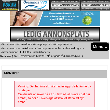
Värmepumpsforum allt om värmepump och värmepumpar
»
Menu ≡
VärmepumpsForum Allmänt
»
Värmepumpar och installationsfrågor.
»
Värmepumpar - Luft/luft
»
Installationer
»
SV: 3-veisventilen brast!!!! -Nå er gode råd sikkert dyre..
Skriv svar (
)
Skriv svar
Varning: Det har inte skrivits nya inlägg i detta ämne på
50 dagar.
Om du inte är säker på att du faktiskt vill svara i det här
ämnet, så bör du överväga att istället starta ett nytt
ämne.