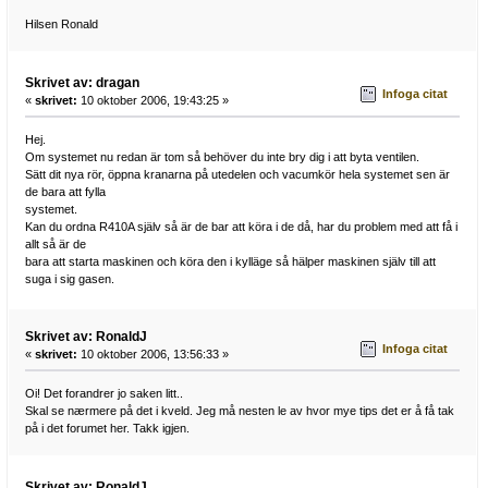
Hilsen Ronald
Skrivet av: dragan
Infoga citat
«
skrivet:
10 oktober 2006, 19:43:25 »
Hej.
Om systemet nu redan är tom så behöver du inte bry dig i att byta ventilen.
Sätt dit nya rör, öppna kranarna på utedelen och vacumkör hela systemet sen är
de bara att fylla
systemet.
Kan du ordna R410A själv så är de bar att köra i de då, har du problem med att få i
allt så är de
bara att starta maskinen och köra den i kylläge så hälper maskinen själv till att
suga i sig gasen.
Skrivet av: RonaldJ
Infoga citat
«
skrivet:
10 oktober 2006, 13:56:33 »
Oi! Det forandrer jo saken litt..
Skal se nærmere på det i kveld. Jeg må nesten le av hvor mye tips det er å få tak
på i det forumet her. Takk igjen.
Skrivet av: RonaldJ