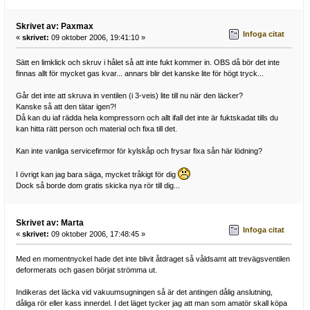
Skrivet av: Paxmax
Infoga citat
«
skrivet:
09 oktober 2006, 19:41:10 »
Sätt en limklick och skruv i hålet så att inte fukt kommer in. OBS då bör det inte
finnas allt för mycket gas kvar... annars blir det kanske lite för högt tryck...
Går det inte att skruva in ventilen (i 3-veis) lite till nu när den läcker?
Kanske så att den tätar igen?!
Då kan du iaf rädda hela kompressorn och allt ifall det inte är fuktskadat tills du
kan hitta rätt person och material och fixa till det.
Kan inte vanliga servicefirmor för kylskåp och frysar fixa sån här lödning?
I övrigt kan jag bara säga, mycket tråkigt för dig
Dock så borde dom gratis skicka nya rör till dig...
Skrivet av: Marta
Infoga citat
«
skrivet:
09 oktober 2006, 17:48:45 »
Med en momentnyckel hade det inte blivit åtdraget så våldsamt att trevägsventilen
deformerats och gasen börjat strömma ut.
Indikeras det läcka vid vakuumsugningen så är det antingen dålig anslutning,
dåliga rör eller kass innerdel. I det läget tycker jag att man som amatör skall köpa