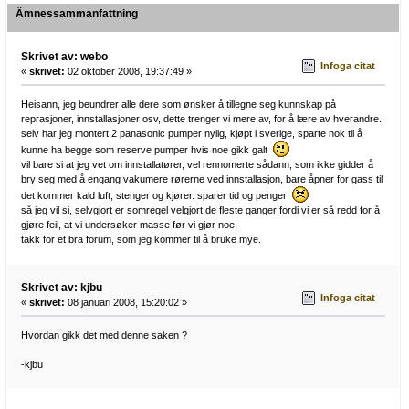
Ämnessammanfattning
Skrivet av: webo
Infoga citat
«
skrivet:
02 oktober 2008, 19:37:49 »
Heisann, jeg beundrer alle dere som ønsker å tillegne seg kunnskap på
reprasjoner, innstallasjoner osv, dette trenger vi mere av, for å lære av hverandre.
selv har jeg montert 2 panasonic pumper nylig, kjøpt i sverige, sparte nok til å
kunne ha begge som reserve pumper hvis noe gikk galt
vil bare si at jeg vet om innstallatører, vel rennomerte sådann, som ikke gidder å
bry seg med å engang vakumere rørerne ved innstallasjon, bare åpner for gass til
det kommer kald luft, stenger og kjører. sparer tid og penger
så jeg vil si, selvgjort er somregel velgjort de fleste ganger fordi vi er så redd for å
gjøre feil, at vi undersøker masse før vi gjør noe,
takk for et bra forum, som jeg kommer til å bruke mye.
Skrivet av: kjbu
Infoga citat
«
skrivet:
08 januari 2008, 15:20:02 »
Hvordan gikk det med denne saken ?
-kjbu