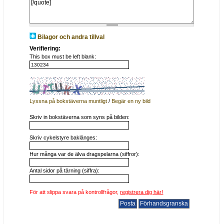
Bilagor och andra tillval
Verifiering:
This box must be left blank:
Lyssna på bokstäverna muntligt
/
Begär en ny bild
Skriv in bokstäverna som syns på bilden:
Skriv cykelstyre baklänges:
Hur många var de älva dragspelarna (siffror):
Antal sidor på tärning (siffra):
För att slippa svara på kontrollfrågor,
registrera dig här!