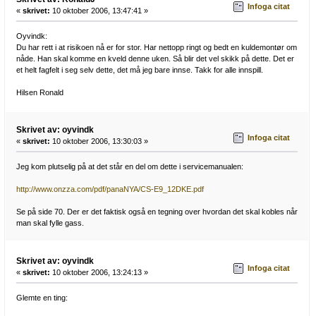
Infoga citat
«
skrivet:
10 oktober 2006, 13:47:41 »
Oyvindk:
Du har rett i at risikoen nå er for stor. Har nettopp ringt og bedt en kuldemontør om
nåde. Han skal komme en kveld denne uken. Så blir det vel skikk på dette. Det er
et helt fagfelt i seg selv dette, det må jeg bare innse. Takk for alle innspill.
Hilsen Ronald
Skrivet av: oyvindk
Infoga citat
«
skrivet:
10 oktober 2006, 13:30:03 »
Jeg kom plutselig på at det står en del om dette i servicemanualen:
http://www.onzza.com/pdf/panaNYA/CS-E9_12DKE.pdf
Se på side 70. Der er det faktisk også en tegning over hvordan det skal kobles når
man skal fylle gass.
Skrivet av: oyvindk
Infoga citat
«
skrivet:
10 oktober 2006, 13:24:13 »
Glemte en ting: