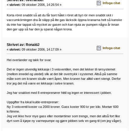
Infoga citat
«
skrivet:
09 oktober 2006, 14:26:54 »
Korta röret snabbt så att du får bort hålet i röret alt byt rör men snabbt skit i
vaccumkörningen dra åt släpp på lite gas läcksök öppna kranarna helt så kanske
du inte har tappat så mycket av gasen och kan njuta av pumpen några år innan
den ger upp så har den ju sparat någon krona.
Skrivet av: RonaldJ
Infoga citat
«
skrivet:
09 oktober 2006, 14:17:09 »
Hei overlander og takk for svar.
Det er ingen utvendig lekkasje i 3 veisventilen, men det lekker til rørsystemet
(mellom innedel og utedel) slik at det blir overtrykk i systemet. Altså på samme
måte som om kranen skulle vært åpen. Men kranen har alltid vært stengt. Derfor
tror jeg det må være en lekkasje i selve kranen.
Jeg har snakket med 8 entreprenører hittil og ingen er interessert i jobben.
Uppgifter fra lokal kulde-entreprenør:
Ny 3 veisventil koster ca 2000 kroner. Gass koster 900 kr per kilo. Montør 600
kr/timme.
Jeg vet ikke hvor mye gass eller montørtimer som trengs, men det altså fort like
dyrt som å kjøpe ny varmepumpe og gjøre jobben selv en gang til (om jeg våger).