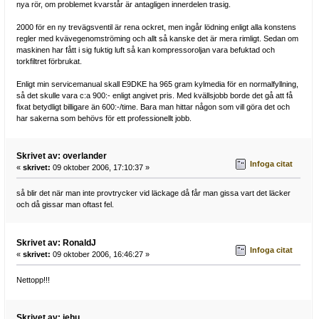
nya rör, om problemet kvarstår är antagligen innerdelen trasig.
2000 för en ny trevägsventil är rena ockret, men ingår lödning enligt alla konstens
regler med kvävegenomströming och allt så kanske det är mera rimligt. Sedan om
maskinen har fått i sig fuktig luft så kan kompressoroljan vara befuktad och
torkfiltret förbrukat.
Enligt min servicemanual skall E9DKE ha 965 gram kylmedia för en normalfyllning,
så det skulle vara c:a 900:- enligt angivet pris. Med kvällsjobb borde det gå att få
fixat betydligt billigare än 600:-/time. Bara man hittar någon som vill göra det och
har sakerna som behövs för ett professionellt jobb.
Skrivet av: overlander
Infoga citat
«
skrivet:
09 oktober 2006, 17:10:37 »
så blir det när man inte provtrycker vid läckage då får man gissa vart det läcker
och då gissar man oftast fel.
Skrivet av: RonaldJ
Infoga citat
«
skrivet:
09 oktober 2006, 16:46:27 »
Nettopp!!!
Skrivet av: jehu