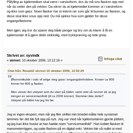
Påfylling av kjølemedium skal være i væskeform, dvs du må snu flasken opp ned
når du setter den på vekten. Da sikrer du at kjølemediet kommer ut i væskeform
og ikke som gass. Noen flasker har et internt rør som går til bunnen av flasken, og
disse skal ikke snus opp ned. Du må sjekke hva som gjelder for disse
engangsflaskene.
Men igjen, jeg tror du sparer deg både penger og bry om du klarer å få en
kjølemontør til å gjøre dette skikkelig, med trykkprøving og hele greia.
Skrivet av: oyvindk
Infoga citat
«
skrivet:
10 oktober 2006, 13:12:16 »
Citat från: RonaldJ skrivet 10 oktober 2006, 12:52:25
Økonomikulde i oslo vil selge meg gass i engangsbeholdere. Koster ca 900
kroner for 800 g flasker.
Men utover det utstyret som du viser på bildet, samt vekt så nevner de at jeg
trenger en servicemanifold (til ca 2000 kroner). Stemmer ikke dette?
Utstyret på bildet har jeg fra før.
Jeg er ingen ekspert, men når jeg fikk skiftet min innedel måtte hele systemet
tømmes før det ble fylt opp på nytt. Jeg var med når kjølemontøren gjorde jobben,
og jeg kan ikke huske at han hadde noen "servicemanifold". Han koblet flasken til
manometerriggen, og satte flasken på en digital vekt. Vekten ble så nullet ut med