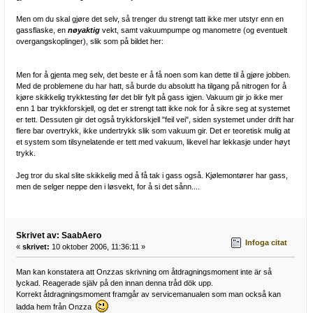
Men om du skal gjøre det selv, så trenger du strengt tatt ikke mer utstyr enn en
gassflaske, en
nøyaktig
vekt, samt vakuumpumpe og manometre (og eventuelt
overgangskoplinger), slik som på bildet her:
Men for å gjenta meg selv, det beste er å få noen som kan dette til å gjøre jobben.
Med de problemene du har hatt, så burde du absolutt ha tilgang på nitrogen for å
kjøre skikkelig trykktesting før det blir fylt på gass igjen. Vakuum gir jo ikke mer
enn 1 bar trykkforskjell, og det er strengt tatt ikke nok for å sikre seg at systemet
er tett. Dessuten gir det også trykkforskjell "feil vei", siden systemet under drift har
flere bar overtrykk, ikke undertrykk slik som vakuum gir. Det er teoretisk mulig at
et system som tilsynelatende er tett med vakuum, likevel har lekkasje under høyt
trykk.
Jeg tror du skal slite skikkelig med å få tak i gass også. Kjølemontører har gass,
men de selger neppe den i løsvekt, for å si det sånn....
Skrivet av: SaabAero
Infoga citat
«
skrivet:
10 oktober 2006, 11:36:11 »
Man kan konstatera att Onzzas skrivning om åtdragningsmoment inte är så
lyckad. Reagerade själv på den innan denna tråd dök upp.
Korrekt åtdragningsmoment framgår av servicemanualen som man också kan
ladda hem från Onzza