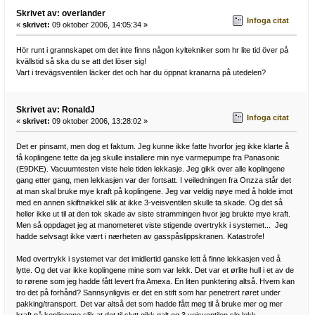
Skrivet av: overlander
Infoga citat
«
skrivet:
09 oktober 2006, 14:05:34 »
Hör runt i grannskapet om det inte finns någon kyltekniker som hr lite tid över på
kvällstid så ska du se att det löser sig!
Vart i trevägsventilen läcker det och har du öppnat kranarna på utedelen?
Skrivet av: RonaldJ
Infoga citat
«
skrivet:
09 oktober 2006, 13:28:02 »
Det er pinsamt, men dog et faktum. Jeg kunne ikke fatte hvorfor jeg ikke klarte å
få koplingene tette da jeg skulle installere min nye varmepumpe fra Panasonic
(E9DKE). Vacuumtesten viste hele tiden lekkasje. Jeg gikk over alle koplingene
gang etter gang, men lekkasjen var der fortsatt. I veiledningen fra Onzza står det
at man skal bruke mye kraft på koplingene. Jeg var veldig nøye med å holde imot
med en annen skiftnøkkel slik at ikke 3-veisventilen skulle ta skade. Og det så
heller ikke ut til at den tok skade av siste strammingen hvor jeg brukte mye kraft.
Men så oppdaget jeg at manometeret viste stigende overtrykk i systemet... Jeg
hadde selvsagt ikke vært i nærheten av gasspåslippskranen. Katastrofe!
Med overtrykk i systemet var det imidlertid ganske lett å finne lekkasjen ved å
lytte. Og det var ikke koplingene mine som var lekk. Det var et ørlite hull i et av de
to rørene som jeg hadde fått levert fra Amexa. En liten punktering altså. Hvem kan
tro det på forhånd? Sannsynligvis er det en stift som har penetrert røret under
pakking/transport. Det var altså det som hadde fått meg til å bruke mer og mer