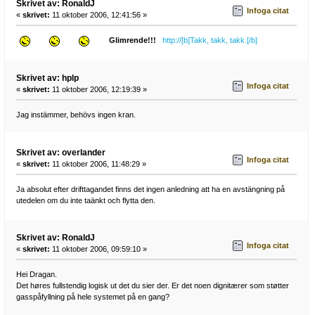
Skrivet av: RonaldJ
Infoga citat
«
skrivet:
11 oktober 2006, 12:41:56 »
Glimrende!!!
http://[b]Takk, takk, takk.[/b]
Skrivet av: hplp
Infoga citat
«
skrivet:
11 oktober 2006, 12:19:39 »
Jag instämmer, behövs ingen kran.
Skrivet av: overlander
Infoga citat
«
skrivet:
11 oktober 2006, 11:48:29 »
Ja absolut efter drifttagandet finns det ingen anledning att ha en avstängning på
utedelen om du inte taänkt och flytta den.
Skrivet av: RonaldJ
Infoga citat
«
skrivet:
11 oktober 2006, 09:59:10 »
Hei Dragan.
Det høres fullstendig logisk ut det du sier der. Er det noen dignitærer som støtter
gasspåfyllning på hele systemet på en gang?