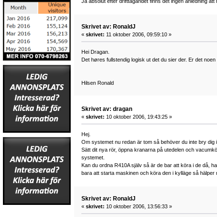
Ja absolut efter drifttagandet finns det ingen anledning at
Skrivet av: RonaldJ
«
skrivet:
11 oktober 2006, 09:59:10 »
Hei Dragan.
Det høres fullstendig logisk ut det du sier der. Er det no
Hilsen Ronald
Skrivet av: dragan
«
skrivet:
10 oktober 2006, 19:43:25 »
Hej.
Om systemet nu redan är tom så behöver du inte bry dig i a
Sätt dit nya rör, öppna kranarna på utedelen och vacumkör
systemet.
Kan du ordna R410A själv så är de bar att köra i de då, har
bara att starta maskinen och köra den i kylläge så hälper ma
Skrivet av: RonaldJ
«
skrivet:
10 oktober 2006, 13:56:33 »