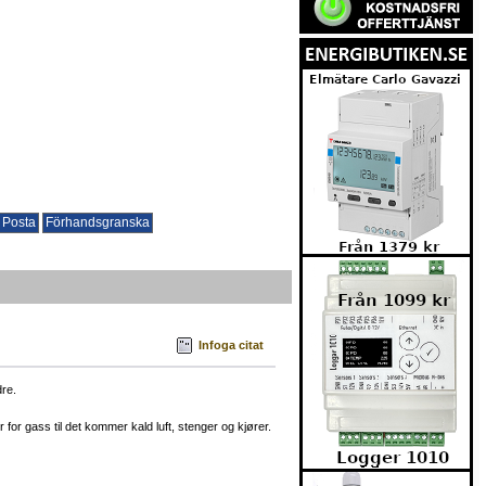
Infoga citat
dre.
for gass til det kommer kald luft, stenger og kjører.