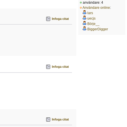
användare: 4
Användare online
:
lars
uecjs
Infoga citat
Börje__
BiggerDigger
Infoga citat
Infoga citat