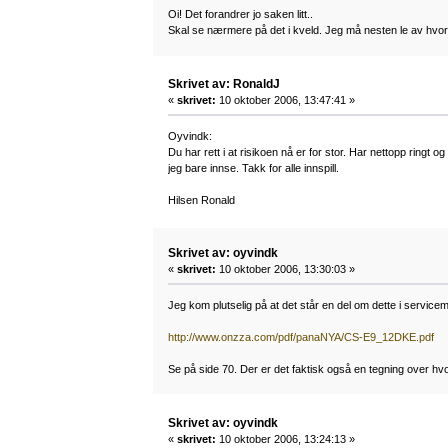
Oi! Det forandrer jo saken litt..
Skal se nærmere på det i kveld. Jeg må nesten le av hvor m
Skrivet av: RonaldJ
«
skrivet:
10 oktober 2006, 13:47:41 »
Oyvindk:
Du har rett i at risikoen nå er for stor. Har nettopp ringt
jeg bare innse. Takk for alle innspill.
Hilsen Ronald
Skrivet av: oyvindk
«
skrivet:
10 oktober 2006, 13:30:03 »
Jeg kom plutselig på at det står en del om dette i service
http://www.onzza.com/pdf/panaNYA/CS-E9_12DKE.pdf
Se på side 70. Der er det faktisk også en tegning over hv
Skrivet av: oyvindk
«
skrivet:
10 oktober 2006, 13:24:13 »