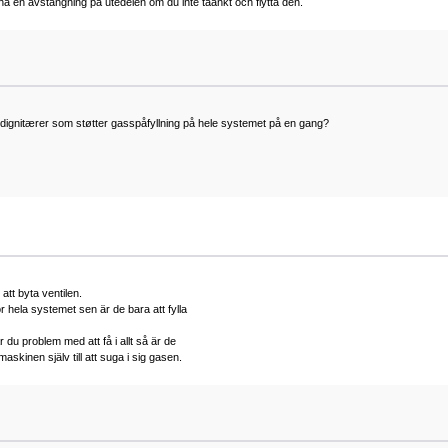
t ha en avstängning på utedelen om du inte taänkt och flytta den.
en dignitærer som støtter gasspåfyllning på hele systemet på en gang?
tt byta ventilen.
 hela systemet sen är de bara att fylla
 du problem med att få i allt så är de
skinen själv till att suga i sig gasen.