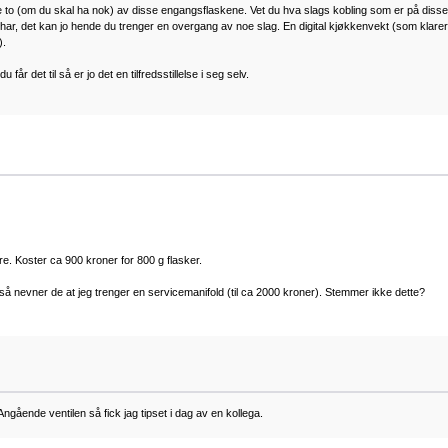
to (om du skal ha nok) av disse engangsflaskene. Vet du hva slags kobling som er på diss
e har, det kan jo hende du trenger en overgang av noe slag. En digital kjøkkenvekt (som klarer 
).
r det til så er jo det en tilfredsstillelse i seg selv.
e. Koster ca 900 kroner for 800 g flasker.
 så nevner de at jeg trenger en servicemanifold (til ca 2000 kroner). Stemmer ikke dette?
 Angående ventilen så fick jag tipset i dag av en kollega.