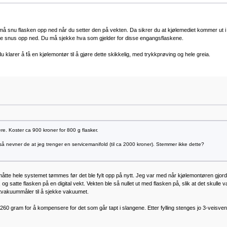
må snu flasken opp ned når du setter den på vekten. Da sikrer du at kjølemediet kommer ut 
ikke snus opp ned. Du må sjekke hva som gjelder for disse engangsflaskene.
 klarer å få en kjølemontør til å gjøre dette skikkelig, med trykkprøving og hele greia.
e. Koster ca 900 kroner for 800 g flasker.
så nevner de at jeg trenger en servicemanifold (til ca 2000 kroner). Stemmer ikke dette?
l måtte hele systemet tømmes før det ble fylt opp på nytt. Jeg var med når kjølemontøren gjo
og satte flasken på en digital vekt. Vekten ble så nullet ut med flasken på, slik at det skulle 
ttvakuummåler til å sjekke vakuumet.
0 gram for å kompensere for det som går tapt i slangene. Etter fylling stenges jo 3-veisven