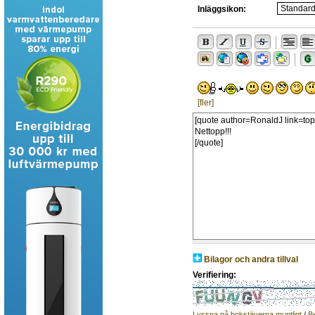
Inläggsikon:
[fler]
Bilagor och andra tillval
Verifiering:
Lyssna på bokstäverna muntligt
/
B