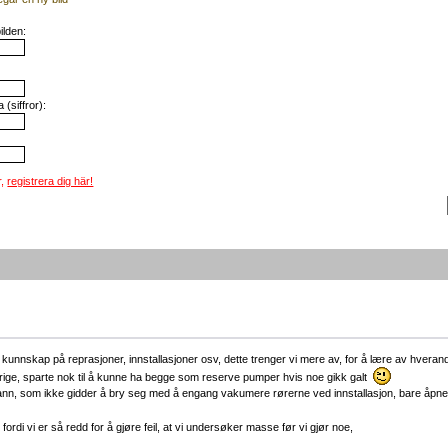
ilden:
(siffror):
r,
registrera dig här!
kunnskap på reprasjoner, innstallasjoner osv, dette trenger vi mere av, for å lære av hveran
erige, sparte nok til å kunne ha begge som reserve pumper hvis noe gikk galt
ådann, som ikke gidder å bry seg med å engang vakumere rørerne ved innstallasjon, bare åpner 
r fordi vi er så redd for å gjøre feil, at vi undersøker masse før vi gjør noe,