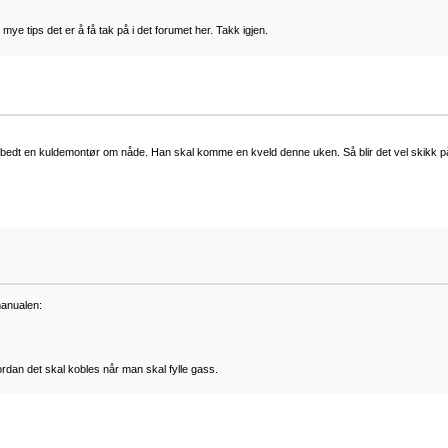
ye tips det er å få tak på i det forumet her. Takk igjen.
 og bedt en kuldemontør om nåde. Han skal komme en kveld denne uken. Så blir det vel skikk på d
manualen:
ordan det skal kobles når man skal fylle gass.