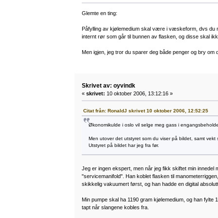
Glemte en ting:
Påfylling av kjølemedium skal være i væskeform, dvs du 
internt rør som går til bunnen av flasken, og disse skal 
Men igjen, jeg tror du sparer deg både penger og bry om du
Skrivet av: oyvindk
«
skrivet:
10 oktober 2006, 13:12:16 »
Citat från: RonaldJ skrivet 10 oktober 2006, 12:52:25
Økonomikulde i oslo vil selge meg gass i engangsbeholder
Men utover det utstyret som du viser på bildet, samt vekt 
Utstyret på bildet har jeg fra før.
Jeg er ingen ekspert, men når jeg fikk skiftet min innede
"servicemanifold". Han koblet flasken til manometerriggen, 
skikkelig vakuumert først, og han hadde en digital absolu
Min pumpe skal ha 1190 gram kjølemedium, og han fylte 126
tapt når slangene kobles fra.