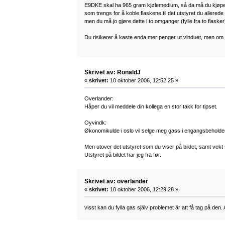
E9DKE skal ha 965 gram kjølemedium, så da må du kjøpe 
som trengs for å koble flaskene til det utstyret du allered
men du må jo gjøre dette i to omganger (fylle fra to flasker
Du risikerer å kaste enda mer penger ut vinduet, men om du få
Skrivet av: RonaldJ
«
skrivet:
10 oktober 2006, 12:52:25 »
Overlander:
Håper du vil meddele din kollega en stor takk for tipset.
Oyvindk:
Økonomikulde i oslo vil selge meg gass i engangsbeholder
Men utover det utstyret som du viser på bildet, samt vekt
Utstyret på bildet har jeg fra før.
Skrivet av: overlander
«
skrivet:
10 oktober 2006, 12:29:28 »
visst kan du fylla gas själv problemet är att få tag på den.