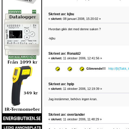
Skrivet av: kjbu
«
skrivet:
08 januari 2008, 15:20:02 »
Hvordan gikk det med denne saken ?
-kjbu
Skrivet av: RonaldJ
«
skrivet:
11 oktober 2006, 12:41:56 »
Glimrende!!!
http://[b]Takk, 
Skrivet av: hplp
«
skrivet:
11 oktober 2006, 12:19:39 »
Jag instämmer, behövs ingen kran.
Skrivet av: overlander
«
skrivet:
11 oktober 2006, 11:48:29 »