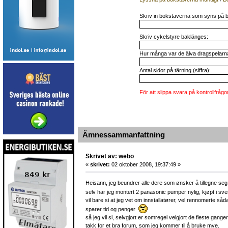
Skriv in bokstäverna som syns på b
Skriv cykelstyre baklänges:
Hur många var de älva dragspelarna 
Antal sidor på tärning (siffra):
För att slippa svara på kontrollfrågo
Ämnessammanfattning
Skrivet av: webo
«
skrivet:
02 oktober 2008, 19:37:49 »
Heisann, jeg beundrer alle dere som ønsker å tillegne seg 
selv har jeg montert 2 panasonic pumper nylig, kjøpt i sv
vil bare si at jeg vet om innstallatører, vel rennomerte s
sparer tid og penger
så jeg vil si, selvgjort er somregel velgjort de fleste gange
takk for et bra forum, som jeg kommer til å bruke mye.