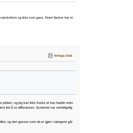
i væskeform og ikke som gass. Noen flasker har et
Infoga citat
rde jobben, og jeg kan ikke huske at han hadde noen
være lett å se differansen. Systemet var selvfølgelig
tilen, og den gassen som da er igjen i slangene går