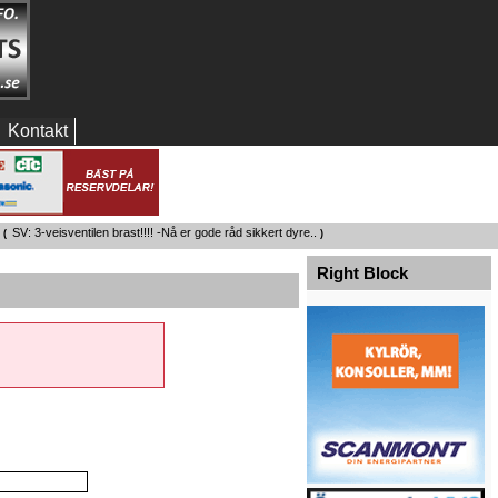
Kontakt
SV: 3-veisventilen brast!!!! -Nå er gode råd sikkert dyre..
 (
)
Right Block