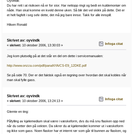
Oyvindk:
Du har rett i at risikoen nå er for stor. Har nettopp ringt og bedt en kuldemontør om
nåde. Han skal komme en kveld denne uken. Så blir det vel skikk på dette. Det er
et helt fagfelt i seg selv dette, det må jeg bare innse. Takk for alle innspill.
Hilsen Ronald
Skrivet av: oyvindk
Infoga citat
«
skrivet:
10 oktober 2006, 13:30:03 »
Jeg kom plutselig på at det står en del om dette i servicemanualen:
http://www.onzza.com/pdf/panaNYA/CS-E9_12DKE.pdf
Se på side 70. Der er det faktisk også en tegning over hvordan det skal kobles når
man skal fylle gass.
Skrivet av: oyvindk
Infoga citat
«
skrivet:
10 oktober 2006, 13:24:13 »
Glemte en ting:
Påfylling av kjølemedium skal være i væskeform, dvs du må snu flasken opp ned
når du setter den på vekten. Da sikrer du at kjølemediet kommer ut i væskeform
og ikke som gass. Noen flasker har et internt rør som går til bunnen av flasken, og