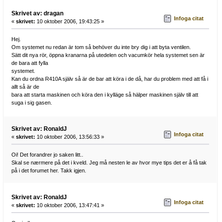
Skrivet av: dragan
Infoga citat
«
skrivet:
10 oktober 2006, 19:43:25 »
Hej.
Om systemet nu redan är tom så behöver du inte bry dig i att byta ventilen.
Sätt dit nya rör, öppna kranarna på utedelen och vacumkör hela systemet sen är
de bara att fylla
systemet.
Kan du ordna R410A själv så är de bar att köra i de då, har du problem med att få i
allt så är de
bara att starta maskinen och köra den i kylläge så hälper maskinen själv till att
suga i sig gasen.
Skrivet av: RonaldJ
Infoga citat
«
skrivet:
10 oktober 2006, 13:56:33 »
Oi! Det forandrer jo saken litt..
Skal se nærmere på det i kveld. Jeg må nesten le av hvor mye tips det er å få tak
på i det forumet her. Takk igjen.
Skrivet av: RonaldJ
Infoga citat
«
skrivet:
10 oktober 2006, 13:47:41 »