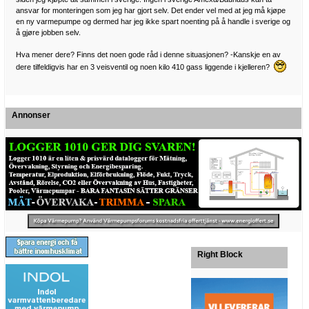
ansvar for monteringen som jeg har gjort selv. Det ender vel med at jeg må kjøpe
en ny varmepumpe og dermed har jeg ikke spart noenting på å handle i sverige og
å gjøre jobben selv.
Hva mener dere? Finns det noen gode råd i denne situasjonen? -Kanskje en av
dere tilfeldigvis har en 3 veisventil og noen kilo 410 gass liggende i kjelleren?
Annonser
Right Block