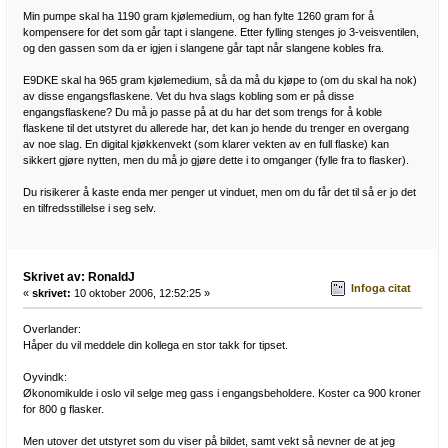
Min pumpe skal ha 1190 gram kjølemedium, og han fylte 1260 gram for å
kompensere for det som går tapt i slangene. Etter fylling stenges jo 3-veisventilen,
og den gassen som da er igjen i slangene går tapt når slangene kobles fra.
E9DKE skal ha 965 gram kjølemedium, så da må du kjøpe to (om du skal ha nok)
av disse engangsflaskene. Vet du hva slags kobling som er på disse
engangsflaskene? Du må jo passe på at du har det som trengs for å koble
flaskene til det utstyret du allerede har, det kan jo hende du trenger en overgang
av noe slag. En digital kjøkkenvekt (som klarer vekten av en full flaske) kan
sikkert gjøre nytten, men du må jo gjøre dette i to omganger (fylle fra to flasker).
Du risikerer å kaste enda mer penger ut vinduet, men om du får det til så er jo det
en tilfredsstillelse i seg selv.
Skrivet av: RonaldJ
Infoga citat
«
skrivet:
10 oktober 2006, 12:52:25 »
Overlander:
Håper du vil meddele din kollega en stor takk for tipset.
Oyvindk:
Økonomikulde i oslo vil selge meg gass i engangsbeholdere. Koster ca 900 kroner
for 800 g flasker.
Men utover det utstyret som du viser på bildet, samt vekt så nevner de at jeg