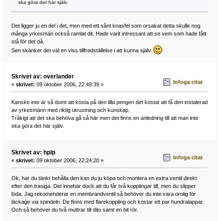
ska göra det här själv.
Det ligger ju en del i det, men med ett sånt knasfel som orsakat detta skulle nog
många yrkesmän också ramlat dit. Hade varit intressant att se vem som hade fått
stå för det då.
Sen skänker det väl en viss tillfredställelse i att kunna själv.
Skrivet av: overlander
Infoga citat
«
skrivet:
09 oktober 2006, 22:49:39 »
Kanske inte är så dumt att kosta på den lilla pengen det kostat att få den instalerad
av yrkesmänn med riktig utrustning och kunskap.
Tråkigt att det ska behöva gå så här men det finns en anledning till att man inte
ska göra det här själv.
Skrivet av: hplp
Infoga citat
«
skrivet:
09 oktober 2006, 22:24:20 »
Ok, har du tänkt behålla den kan du ju köpa och montera en extra ventil direkt
efter den trasiga. Det innebär dock att du får två kopplingar till, men du slipper
löda. Jag rekomenderar en membrandventil så behöver du inte vara orolig för
läckage via spindeln. De finns med flarekoppling och kostar ett par hundralappar.
Och så behöver du två muttrar till dito samt en bit rör.