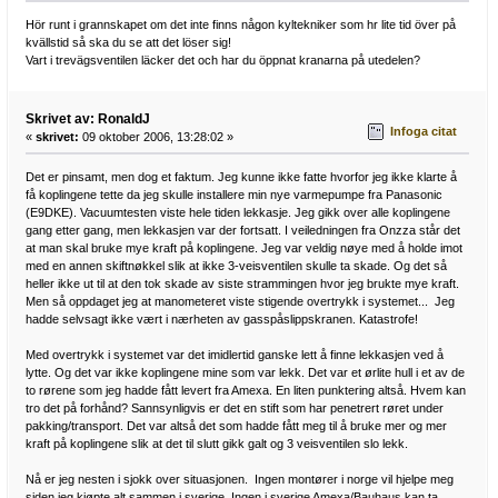
Hör runt i grannskapet om det inte finns någon kyltekniker som hr lite tid över på
kvällstid så ska du se att det löser sig!
Vart i trevägsventilen läcker det och har du öppnat kranarna på utedelen?
Skrivet av: RonaldJ
Infoga citat
«
skrivet:
09 oktober 2006, 13:28:02 »
Det er pinsamt, men dog et faktum. Jeg kunne ikke fatte hvorfor jeg ikke klarte å
få koplingene tette da jeg skulle installere min nye varmepumpe fra Panasonic
(E9DKE). Vacuumtesten viste hele tiden lekkasje. Jeg gikk over alle koplingene
gang etter gang, men lekkasjen var der fortsatt. I veiledningen fra Onzza står det
at man skal bruke mye kraft på koplingene. Jeg var veldig nøye med å holde imot
med en annen skiftnøkkel slik at ikke 3-veisventilen skulle ta skade. Og det så
heller ikke ut til at den tok skade av siste strammingen hvor jeg brukte mye kraft.
Men så oppdaget jeg at manometeret viste stigende overtrykk i systemet... Jeg
hadde selvsagt ikke vært i nærheten av gasspåslippskranen. Katastrofe!
Med overtrykk i systemet var det imidlertid ganske lett å finne lekkasjen ved å
lytte. Og det var ikke koplingene mine som var lekk. Det var et ørlite hull i et av de
to rørene som jeg hadde fått levert fra Amexa. En liten punktering altså. Hvem kan
tro det på forhånd? Sannsynligvis er det en stift som har penetrert røret under
pakking/transport. Det var altså det som hadde fått meg til å bruke mer og mer
kraft på koplingene slik at det til slutt gikk galt og 3 veisventilen slo lekk.
Nå er jeg nesten i sjokk over situasjonen. Ingen montører i norge vil hjelpe meg
siden jeg kjøpte alt sammen i sverige. Ingen i sverige Amexa/Bauhaus kan ta