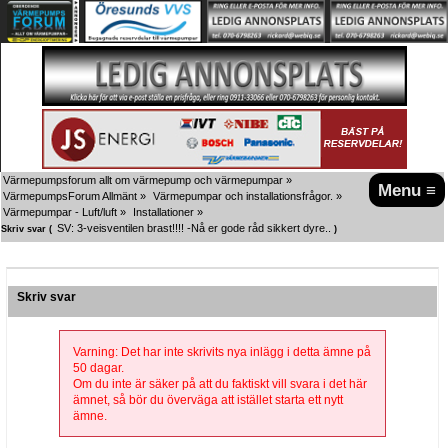
Värmepumpsforum allt om värmepump och värmepumpar
»
Menu ≡
VärmepumpsForum Allmänt
»
Värmepumpar och installationsfrågor.
»
Värmepumpar - Luft/luft
»
Installationer
»
SV: 3-veisventilen brast!!!! -Nå er gode råd sikkert dyre..
Skriv svar (
)
Skriv svar
Varning: Det har inte skrivits nya inlägg i detta ämne på
50 dagar.
Om du inte är säker på att du faktiskt vill svara i det här
ämnet, så bör du överväga att istället starta ett nytt
ämne.