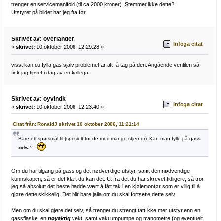
trenger en servicemanifold (til ca 2000 kroner). Stemmer ikke dette?
Utstyret på bildet har jeg fra før.
Skrivet av: overlander
Infoga citat
«
skrivet:
10 oktober 2006, 12:29:28 »
visst kan du fylla gas själv problemet är att få tag på den. Angående ventilen så
fick jag tipset i dag av en kollega.
Skrivet av: oyvindk
Infoga citat
«
skrivet:
10 oktober 2006, 12:23:40 »
Citat från: RonaldJ skrivet 10 oktober 2006, 11:21:14
Bare ett spørsmål til (spesielt for de med mange stjerner): Kan man fylle på gass
selv..?
Om du har tilgang på gass og det nødvendige utstyr, samt den nødvendige
kunnskapen, så er det klart du kan det. Ut fra det du har skrevet tidligere, så tror
jeg så absolutt det beste hadde vært å fått tak i en kjølemontør som er villig til å
gjøre dette skikkelig. Det blir bare jalla om du skal fortsette dette selv.
Men om du skal gjøre det selv, så trenger du strengt tatt ikke mer utstyr enn en
gassflaske, en
nøyaktig
vekt, samt vakuumpumpe og manometre (og eventuelt