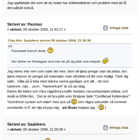
Jag uppfattade det som att du redan har köldmediebrist och problem med att få
den påfyld också.
Skrivet av: Paxmax
Infoga citat
«
skrivet:
09 oktober 2006, 21:43:17 »
Citat från: SaabAero skrivet 09 oktober 2006, 21:30:38
Fantastisk branch detta
Hur tänker en företagare som inte tar på sig jobb som erbjuds
Jag minns inte vem som sade det men, dom vill tjäna pengar utan att jobba, dvs
tjäna massor av pengar på materialet, man vill jobba så lite som möjligt. Tänk dig
själv... hålla på å löda med otäcka varma gaslågor och allt... ett rent
hantverk..näe... usch.. "hantverkare" är så ute idag.
Känns lite bättre och röka cigg/dricka kaffe medans vacuumpumpen jobbar, och
ändå ta 600kr/tim... Det är ett bra jobb som förtjänar titeln "Certifierad Kyltekniker".
*överdrivet cyniskt och elakt* men ack så
(om några sekunder så kommer
overlander m.fl. att vilja strypa mig...
på låtsas
hoppas jag...
)
Skrivet av: SaabAero
Infoga citat
«
skrivet:
09 oktober 2006, 21:30:38 »