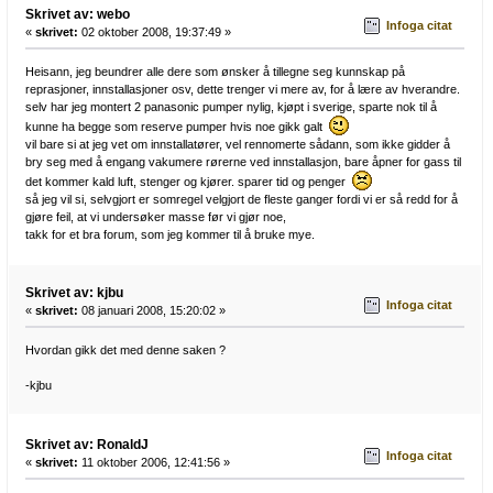
Skrivet av: webo
Infoga citat
«
skrivet:
02 oktober 2008, 19:37:49 »
Heisann, jeg beundrer alle dere som ønsker å tillegne seg kunnskap på
reprasjoner, innstallasjoner osv, dette trenger vi mere av, for å lære av hverandre.
selv har jeg montert 2 panasonic pumper nylig, kjøpt i sverige, sparte nok til å
kunne ha begge som reserve pumper hvis noe gikk galt
vil bare si at jeg vet om innstallatører, vel rennomerte sådann, som ikke gidder å
bry seg med å engang vakumere rørerne ved innstallasjon, bare åpner for gass til
det kommer kald luft, stenger og kjører. sparer tid og penger
så jeg vil si, selvgjort er somregel velgjort de fleste ganger fordi vi er så redd for å
gjøre feil, at vi undersøker masse før vi gjør noe,
takk for et bra forum, som jeg kommer til å bruke mye.
Skrivet av: kjbu
Infoga citat
«
skrivet:
08 januari 2008, 15:20:02 »
Hvordan gikk det med denne saken ?
-kjbu
Skrivet av: RonaldJ
Infoga citat
«
skrivet:
11 oktober 2006, 12:41:56 »