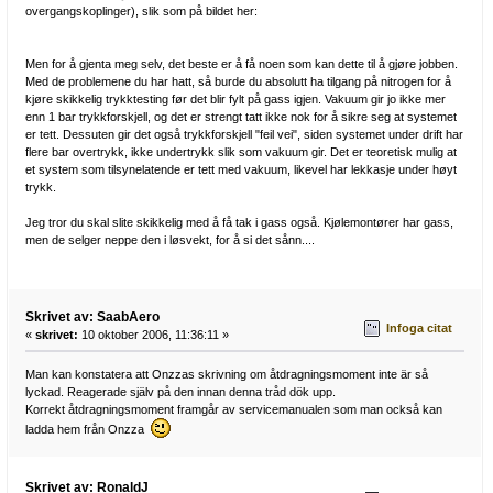
overgangskoplinger), slik som på bildet her:
Men for å gjenta meg selv, det beste er å få noen som kan dette til å gjøre jobben.
Med de problemene du har hatt, så burde du absolutt ha tilgang på nitrogen for å
kjøre skikkelig trykktesting før det blir fylt på gass igjen. Vakuum gir jo ikke mer
enn 1 bar trykkforskjell, og det er strengt tatt ikke nok for å sikre seg at systemet
er tett. Dessuten gir det også trykkforskjell "feil vei", siden systemet under drift har
flere bar overtrykk, ikke undertrykk slik som vakuum gir. Det er teoretisk mulig at
et system som tilsynelatende er tett med vakuum, likevel har lekkasje under høyt
trykk.
Jeg tror du skal slite skikkelig med å få tak i gass også. Kjølemontører har gass,
men de selger neppe den i løsvekt, for å si det sånn....
Skrivet av: SaabAero
Infoga citat
«
skrivet:
10 oktober 2006, 11:36:11 »
Man kan konstatera att Onzzas skrivning om åtdragningsmoment inte är så
lyckad. Reagerade själv på den innan denna tråd dök upp.
Korrekt åtdragningsmoment framgår av servicemanualen som man också kan
ladda hem från Onzza
Skrivet av: RonaldJ