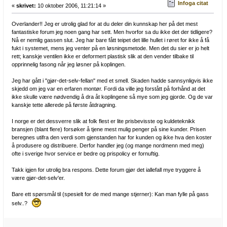
Infoga citat
«
skrivet:
10 oktober 2006, 11:21:14 »
Overlander!! Jeg er utrolig glad for at du deler din kunnskap her på det mest
fantastiske forum jeg noen gang har sett. Men hvorfor sa du ikke det der tidligere?
Nå er nemlig gassen slut. Jeg har bare fått teipet det lille hullet i røret for ikke å få
fukt i systemet, mens jeg venter på en løsningsmetode. Men det du sier er jo helt
rett; kanskje ventilen ikke er deformert plastisk slik at den vender tilbake til
opprinnelig fasong når jeg løsner på koplingen.
Jeg har gått i "gjør-det-selv-fellan" med et smell. Skaden hadde sannsynligvis ikke
skjedd om jeg var en erfaren montør. Fordi da ville jeg forstått på forhånd at det
ikke skulle være nødvendig å dra åt koplingene så mye som jeg gjorde. Og de var
kanskje tette allerede på første åtdragning.
I norge er det dessverre slik at folk flest er lite prisbevisste og kuldeteknikk
bransjen (blant flere) forsøker å tjene mest mulig penger på sine kunder. Prisen
beregnes utifra den verdi som gjenstanden har for kunden og ikke hva den koster
å produsere og distribuere. Derfor handler jeg (og mange nordmenn med meg)
ofte i sverige hvor service er bedre og prispolicy er fornuftig.
Takk igjen for utrolig bra respons. Dette forum gjør det iallefall mye tryggere å
være gjør-det-selv'er.
Bare ett spørsmål til (spesielt for de med mange stjerner): Kan man fylle på gass
selv..?