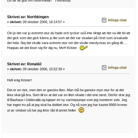
Du får iaf gott om reservdelar! Thumbsup
Skrivet av: Northkingen
Infoga citat
«
skrivet:
09 oktober 2006, 16:14:57 »
Oki jo det var ju extremt otur du hade och tycker oxå inte riktigt att det va ditt fel att
det gick som det gick känns ju lite som att det var skadan på röret som orsakade
det hela. Nej det skulle vara extremt otur om det skulle misslyckas en gång till.....
Hoppas att det löser sig för dig nu. MvH Krister
Skrivet av: RonaldJ
Infoga citat
«
skrivet:
09 oktober 2006, 15:52:39 »
Helt enig Krister!
Det er en risk, men den er ganske liten. Man må ha ganske mye otur for at det
ikke skal gå bra. Som till ex at det var en liten skade i det ene røret. Derfor drar jeg
til Bauhaus i Uddevalla og kjøper en ny varmepumpe som jeg monterer selv. Jeg
har ingen tro på at jeg skal ha dobbel otur. Og nå som jeg har kastet 8900 kroner
ut av vinduet så har jeg ikke råd til annet heller.