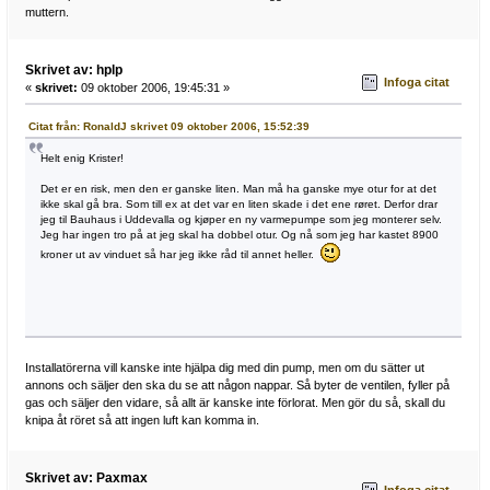
muttern.
Skrivet av: hplp
Infoga citat
«
skrivet:
09 oktober 2006, 19:45:31 »
Citat från: RonaldJ skrivet 09 oktober 2006, 15:52:39
Helt enig Krister!
Det er en risk, men den er ganske liten. Man må ha ganske mye otur for at det
ikke skal gå bra. Som till ex at det var en liten skade i det ene røret. Derfor drar
jeg til Bauhaus i Uddevalla og kjøper en ny varmepumpe som jeg monterer selv.
Jeg har ingen tro på at jeg skal ha dobbel otur. Og nå som jeg har kastet 8900
kroner ut av vinduet så har jeg ikke råd til annet heller.
Installatörerna vill kanske inte hjälpa dig med din pump, men om du sätter ut
annons och säljer den ska du se att någon nappar. Så byter de ventilen, fyller på
gas och säljer den vidare, så allt är kanske inte förlorat. Men gör du så, skall du
knipa åt röret så att ingen luft kan komma in.
Skrivet av: Paxmax