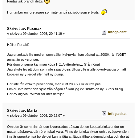
Fantastisk branch detta
Hur tänker en företagare som inte tar på sig jobb som erbjuds
Skrivet av: Paxmax
Infoga citat
«
skrivet:
09 oktober 2006, 20:41:19 »
Håll ut RonaldJ!
Jag snackade lite med en som säljer kyl-prylar, han påstod att 2000kr är INGET
annat än ockerpriser.
För dom priserna kan man köpa HELA ytterdelen... (ifrån Kina)
Jag skulle tro att dom som ville sälja 3-veis till dig ville istället övertyga dig om att
köpa en ny ytterdel eller helt ny pump.
Har inte fått exakta priset ännu, men runt 200-500kr är rätt pris.
Om du inte hittar den själv från någon så kan jag ev. skaffa en ny 3-veis till dig.
Hör av dig via PM/mail för mer detaljer.
Skrivet av: Marta
Infoga citat
«
skrivet:
09 oktober 2006, 20:22:07 »
Om den är som min när den levererades så satt det en kopparbricka under en
mutter påskruvat där rören skall vara. Finns denbrickan kvar och trevägsventilen
inte är sprucken så borde det kunna täta att lägga tillbaka denna bricka och dra åt