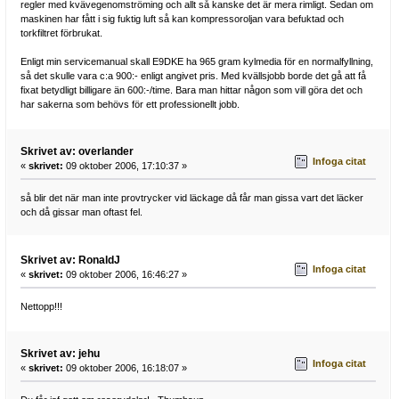
regler med kvävegenomströming och allt så kanske det är mera rimligt. Sedan om
maskinen har fått i sig fuktig luft så kan kompressoroljan vara befuktad och
torkfiltret förbrukat.
Enligt min servicemanual skall E9DKE ha 965 gram kylmedia för en normalfyllning,
så det skulle vara c:a 900:- enligt angivet pris. Med kvällsjobb borde det gå att få
fixat betydligt billigare än 600:-/time. Bara man hittar någon som vill göra det och
har sakerna som behövs för ett professionellt jobb.
Skrivet av: overlander
Infoga citat
«
skrivet:
09 oktober 2006, 17:10:37 »
så blir det när man inte provtrycker vid läckage då får man gissa vart det läcker
och då gissar man oftast fel.
Skrivet av: RonaldJ
Infoga citat
«
skrivet:
09 oktober 2006, 16:46:27 »
Nettopp!!!
Skrivet av: jehu
Infoga citat
«
skrivet:
09 oktober 2006, 16:18:07 »