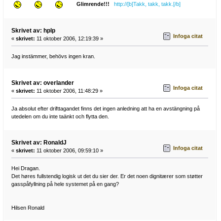
Glimrende!!!
http://[b]Takk, takk, takk.[/b]
Skrivet av: hplp
Infoga citat
«
skrivet:
11 oktober 2006, 12:19:39 »
Jag instämmer, behövs ingen kran.
Skrivet av: overlander
Infoga citat
«
skrivet:
11 oktober 2006, 11:48:29 »
Ja absolut efter drifttagandet finns det ingen anledning att ha en avstängning på
utedelen om du inte taänkt och flytta den.
Skrivet av: RonaldJ
Infoga citat
«
skrivet:
11 oktober 2006, 09:59:10 »
Hei Dragan.
Det høres fullstendig logisk ut det du sier der. Er det noen dignitærer som støtter
gasspåfyllning på hele systemet på en gang?
Hilsen Ronald