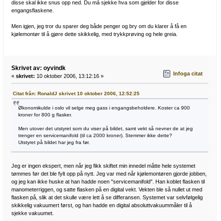
disse skal ikke snus opp ned. Du må sjekke hva som gjelder for disse
engangsflaskene.
Men igjen, jeg tror du sparer deg både penger og bry om du klarer å få en
kjølemontør til å gjøre dette skikkelig, med trykkprøving og hele greia.
Skrivet av: oyvindk
Infoga citat
«
skrivet:
10 oktober 2006, 13:12:16 »
Citat från: RonaldJ skrivet 10 oktober 2006, 12:52:25
Økonomikulde i oslo vil selge meg gass i engangsbeholdere. Koster ca 900
kroner for 800 g flasker.
Men utover det utstyret som du viser på bildet, samt vekt så nevner de at jeg
trenger en servicemanifold (til ca 2000 kroner). Stemmer ikke dette?
Utstyret på bildet har jeg fra før.
Jeg er ingen ekspert, men når jeg fikk skiftet min innedel måtte hele systemet
tømmes før det ble fylt opp på nytt. Jeg var med når kjølemontøren gjorde jobben,
og jeg kan ikke huske at han hadde noen "servicemanifold". Han koblet flasken til
manometerriggen, og satte flasken på en digital vekt. Vekten ble så nullet ut med
flasken på, slik at det skulle være lett å se differansen. Systemet var selvfølgelig
skikkelig vakuumert først, og han hadde en digital absoluttvakuummåler til å
sjekke vakuumet.