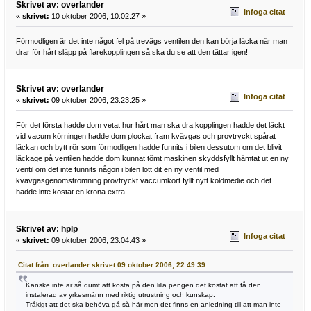
Skrivet av: overlander
Infoga citat
«
skrivet:
10 oktober 2006, 10:02:27 »
Förmodligen är det inte något fel på trevägs ventilen den kan börja läcka när man
drar för hårt släpp på flarekopplingen så ska du se att den tättar igen!
Skrivet av: overlander
Infoga citat
«
skrivet:
09 oktober 2006, 23:23:25 »
För det första hadde dom vetat hur hårt man ska dra kopplingen hadde det läckt
vid vacum körningen hadde dom plockat fram kvävgas och provtryckt spårat
läckan och bytt rör som förmodligen hadde funnits i bilen dessutom om det blivit
läckage på ventilen hadde dom kunnat tömt maskinen skyddsfyllt hämtat ut en ny
ventil om det inte funnits någon i bilen lött dit en ny ventil med
kvävgasgenomströmning provtryckt vaccumkört fyllt nytt köldmedie och det
hadde inte kostat en krona extra.
Skrivet av: hplp
Infoga citat
«
skrivet:
09 oktober 2006, 23:04:43 »
Citat från: overlander skrivet 09 oktober 2006, 22:49:39
Kanske inte är så dumt att kosta på den lilla pengen det kostat att få den
instalerad av yrkesmänn med riktig utrustning och kunskap.
Tråkigt att det ska behöva gå så här men det finns en anledning till att man inte