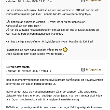
Infoga citat
«
skrivet:
09 oktober 2006, 19:41:10 »
Sätt en limklick och skruv i hålet så att inte fukt kommer in. OBS då bör det inte
finnas allt för mycket gas kvar... annars blir det kanske lite för högt tryck...
Går det inte att skruva in ventilen (i 3-veis) lite till nu när den läcker?
Kanske så att den tätar igen?!
Då kan du iaf rädda hela kompressorn och allt ifall det inte är fuktskadat tills du
kan hitta rätt person och material och fixa till det.
Kan inte vanliga servicefirmor för kylskåp och frysar fixa sån här lödning?
I övrigt kan jag bara säga, mycket tråkigt för dig
Dock så borde dom gratis skicka nya rör till dig...
Skrivet av: Marta
Infoga citat
«
skrivet:
09 oktober 2006, 17:48:45 »
Med en momentnyckel hade det inte blivit åtdraget så våldsamt att trevägsventilen
deformerats och gasen börjat strömma ut.
Indikeras det läcka vid vakuumsugningen så är det antingen dålig anslutning,
dåliga rör eller kass innerdel. I det läget tycker jag att man som amatör skall köpa
nya rör, om problemet kvarstår är antagligen innerdelen trasig.
2000 för en ny trevägsventil är rena ockret, men ingår lödning enligt alla konstens