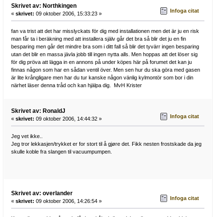
Skrivet av: Northkingen
Infoga citat
«
skrivet:
09 oktober 2006, 15:33:23 »
fan va trist att det har misslyckats för dig med installationen men det är ju en risk
man får ta i beräkning med att installera själv går det bra så blir det ju en fin
besparing men går det mindre bra som i ditt fall så blir det tyvärr ingen besparing
utan det blir en massa jävla jobb till ingen nytta alls. Men hoppas att det löser sig
för dig pröva att lägga in en annons på under köpes här på forumet det kan ju
finnas någon som har en sådan ventil över. Men sen hur du ska göra med gasen
är lite krångligare men har du tur kanske någon vänlig kylmontör som bor i din
närhet läser denna tråd och kan hjälpa dig. MvH Krister
Skrivet av: RonaldJ
Infoga citat
«
skrivet:
09 oktober 2006, 14:44:32 »
Jeg vet ikke..
Jeg tror lekkasjen/trykket er for stort til å gjøre det. Fikk nesten frostskade da jeg
skulle koble fra slangen til vacuumpumpen.
Skrivet av: overlander
Infoga citat
«
skrivet:
09 oktober 2006, 14:26:54 »