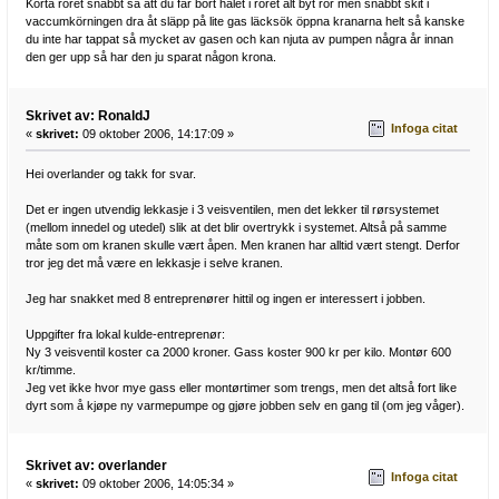
Korta röret snabbt så att du får bort hålet i röret alt byt rör men snabbt skit i
vaccumkörningen dra åt släpp på lite gas läcksök öppna kranarna helt så kanske
du inte har tappat så mycket av gasen och kan njuta av pumpen några år innan
den ger upp så har den ju sparat någon krona.
Skrivet av: RonaldJ
Infoga citat
«
skrivet:
09 oktober 2006, 14:17:09 »
Hei overlander og takk for svar.
Det er ingen utvendig lekkasje i 3 veisventilen, men det lekker til rørsystemet
(mellom innedel og utedel) slik at det blir overtrykk i systemet. Altså på samme
måte som om kranen skulle vært åpen. Men kranen har alltid vært stengt. Derfor
tror jeg det må være en lekkasje i selve kranen.
Jeg har snakket med 8 entreprenører hittil og ingen er interessert i jobben.
Uppgifter fra lokal kulde-entreprenør:
Ny 3 veisventil koster ca 2000 kroner. Gass koster 900 kr per kilo. Montør 600
kr/timme.
Jeg vet ikke hvor mye gass eller montørtimer som trengs, men det altså fort like
dyrt som å kjøpe ny varmepumpe og gjøre jobben selv en gang til (om jeg våger).
Skrivet av: overlander
Infoga citat
«
skrivet:
09 oktober 2006, 14:05:34 »