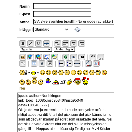
Namn:
E-post:
Ämne:
Inläggsikon:
[fler]