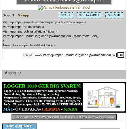
Sidor: [
1
]
Gå upp
SVARA
SKICKA ÄMNET
SKRIV UT
Värmepumpsforum allt om värmepump och värmepumpar
»
VärmepumpsForum Allmänt
»
Värmepumpar och installationsfrågor.
»
Värmepumpar - Mark/Berg och Sjövärmepumpar.
(Moderator:
Bertil
)
»
Ämne:
Ta vara på utspädd köldbärare
Gå till:
Annonser