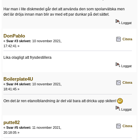
Har man i lite diskmedel går det att använda den som spolarvätska men
det lär dröja innan man blir av med ett par dunkar på det sättet.
Loggat
DonPablo
Citera
«
Svar #3 skrivet:
10 november 2021,
17:42:41 »
Lika olagligt att frysdestillera
Loggat
Boilerplate4U
Citera
«
Svar #4 skrivet:
10 november 2021,
18:41:45 »
Om det är ren etanolblandning är det väl bara att dricka upp skiten!
Loggat
putte82
Citera
«
Svar #5 skrivet:
11 november 2021,
20:18:05 »