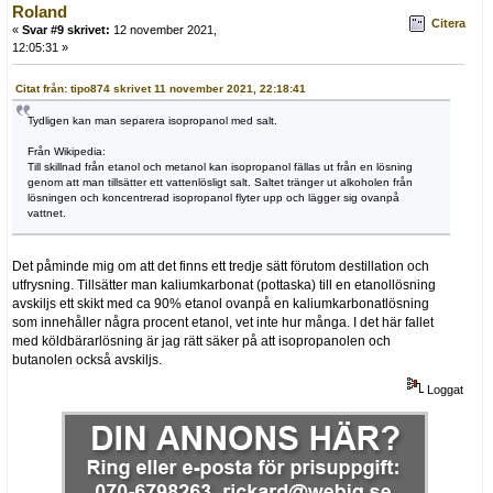
Roland
Citera
«
Svar #9 skrivet:
12 november 2021,
12:05:31 »
Citat från: tipo874 skrivet 11 november 2021, 22:18:41
Tydligen kan man separera isopropanol med salt.
Från Wikipedia:
Till skillnad från etanol och metanol kan isopropanol fällas ut från en lösning
genom att man tillsätter ett vattenlösligt salt. Saltet tränger ut alkoholen från
lösningen och koncentrerad isopropanol flyter upp och lägger sig ovanpå
vattnet.
Det påminde mig om att det finns ett tredje sätt förutom destillation och
utfrysning. Tillsätter man kaliumkarbonat (pottaska) till en etanollösning
avskiljs ett skikt med ca 90% etanol ovanpå en kaliumkarbonatlösning
som innehåller några procent etanol, vet inte hur många. I det här fallet
med köldbärarlösning är jag rätt säker på att isopropanolen och
butanolen också avskiljs.
Loggat