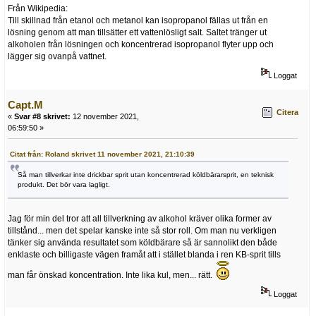
Från Wikipedia:
Till skillnad från etanol och metanol kan isopropanol fällas ut från en
lösning genom att man tillsätter ett vattenlösligt salt. Saltet tränger ut
alkoholen från lösningen och koncentrerad isopropanol flyter upp och
lägger sig ovanpå vattnet.
Loggat
Capt.M
Citera
«
Svar #8 skrivet:
12 november 2021,
06:59:50 »
Citat från: Roland skrivet 11 november 2021, 21:10:39
Så man tillverkar inte drickbar sprit utan koncentrerad köldbärarsprit, en teknisk
produkt. Det bör vara lagligt.
Jag för min del tror att all tillverkning av alkohol kräver olika former av
tillstånd... men det spelar kanske inte så stor roll. Om man nu verkligen
tänker sig använda resultatet som köldbärare så är sannolikt den både
enklaste och billigaste vägen framåt att i stället blanda i ren KB-sprit tills
man får önskad koncentration. Inte lika kul, men... rätt.
Loggat