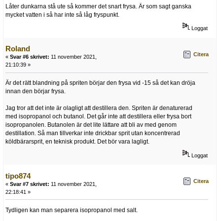
Låter dunkarna stå ute så kommer det snart frysa. Är som sagt ganska
mycket vatten i så har inte så låg fryspunkt.
Loggat
Roland
Citera
«
Svar #6 skrivet:
11 november 2021,
21:10:39 »
Är det rätt blandning på spriten börjar den frysa vid -15 så det kan dröja
innan den börjar frysa.
Jag tror att det inte är olagligt att destillera den. Spriten är denaturerad
med isopropanol och butanol. Det går inte att destillera eller frysa bort
isopropanolen. Butanolen är det lite lättare att bli av med genom
destillation. Så man tillverkar inte drickbar sprit utan koncentrerad
köldbärarsprit, en teknisk produkt. Det bör vara lagligt.
Loggat
tipo874
Citera
«
Svar #7 skrivet:
11 november 2021,
22:18:41 »
Tydligen kan man separera isopropanol med salt.