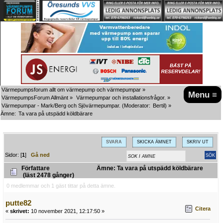
Värmepumpsforum allt om värmepump och värmepumpar
»
Menu ≡
VärmepumpsForum Allmänt
»
Värmepumpar och installationsfrågor.
»
Värmepumpar - Mark/Berg och Sjövärmepumpar.
(Moderator:
Bertil
) »
Ämne:
Ta vara på utspädd köldbärare
SVARA
SKICKA ÄMNET
SKRIV UT
Sidor: [
1
]
Gå ned
Författare
Ämne: Ta vara på utspädd köldbärare
(läst 2478 gånger)
0 medlemmar och 1 gäst tittar på detta ämne.
putte82
Citera
«
skrivet:
10 november 2021, 12:17:50 »