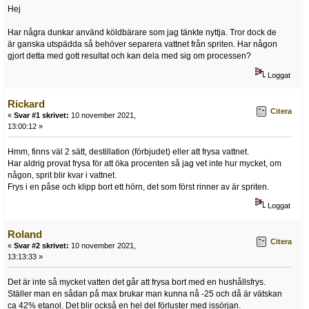
Hej
Har några dunkar använd köldbärare som jag tänkte nyttja. Tror dock de
är ganska utspädda så behöver separera vattnet från spriten. Har någon
gjort detta med gott resultat och kan dela med sig om processen?
Loggat
Rickard
Citera
«
Svar #1 skrivet:
10 november 2021,
13:00:12 »
Hmm, finns väl 2 sätt, destillation (förbjudet) eller att frysa vattnet.
Har aldrig provat frysa för att öka procenten så jag vet inte hur mycket, om
någon, sprit blir kvar i vattnet.
Frys i en påse och klipp bort ett hörn, det som först rinner av är spriten.
Loggat
Roland
Citera
«
Svar #2 skrivet:
10 november 2021,
13:13:33 »
Det är inte så mycket vatten det går att frysa bort med en hushållsfrys.
Ställer man en sådan på max brukar man kunna nå -25 och då är vätskan
ca 42% etanol. Det blir också en hel del förluster med issörjan.