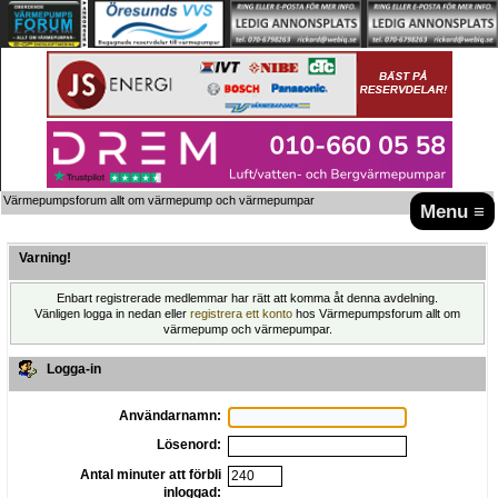
Värmepumpsforum allt om värmepump och värmepumpar
Menu ≡
Varning!
Enbart registrerade medlemmar har rätt att komma åt denna avdelning.
Vänligen logga in nedan eller
registrera ett konto
hos Värmepumpsforum allt om
värmepump och värmepumpar.
Logga-in
Användarnamn:
Lösenord:
Antal minuter att förbli
inloggad: