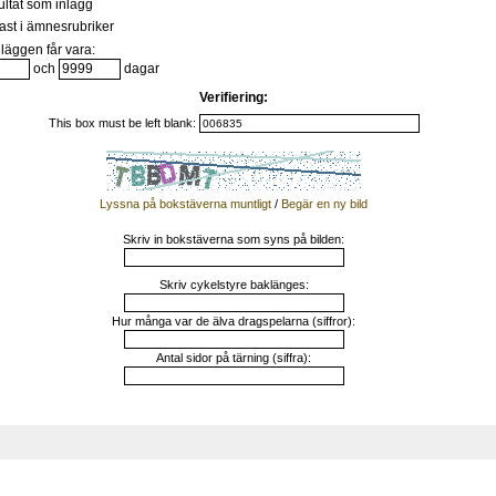
ultat som inlägg
st i ämnesrubriker
läggen får vara:
och
dagar
Verifiering:
This box must be left blank:
Lyssna på bokstäverna muntligt
/
Begär en ny bild
Skriv in bokstäverna som syns på bilden:
Skriv cykelstyre baklänges:
Hur många var de älva dragspelarna (siffror):
Antal sidor på tärning (siffra):