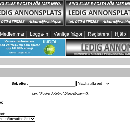
Medlemmar
Logga-in
Vanliga frågor
Registrera
Hjälp
Sök efter:
t.ex:
"Rudyard Kipling" Djungelboken -film
e:
tat:
: