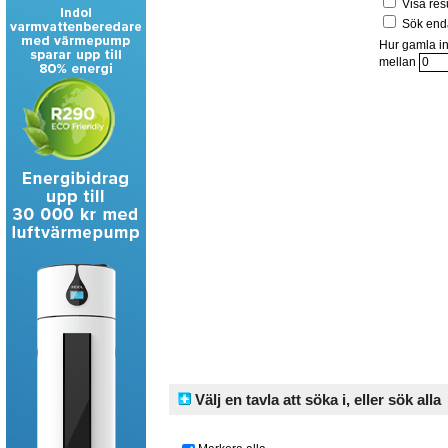
Visa res
Sök enda
Hur gamla in
mellan
Välj en tavla att söka i, eller sök alla