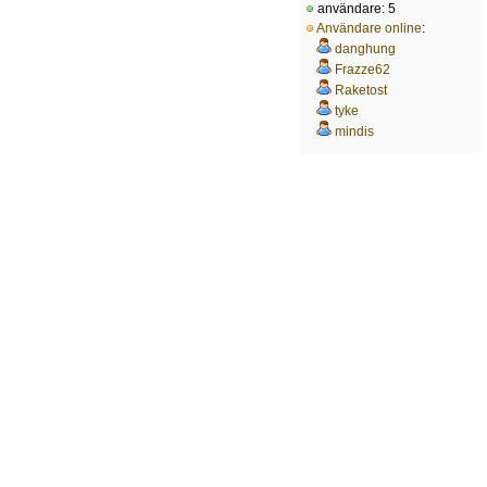
användare: 5
Användare online
:
danghung
Frazze62
Raketost
tyke
mindis