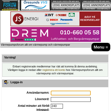
Värmepumpsforum allt om värmepump och värmepumpar
Menu ≡
Varning!
Enbart registrerade medlemmar har rätt att komma åt denna avdelning.
Vänligen logga in nedan eller
registrera ett konto
hos Värmepumpsforum allt om
värmepump och värmepumpar.
Logga-in
Användarnamn:
Lösenord:
Antal minuter att förbli
inloggad: