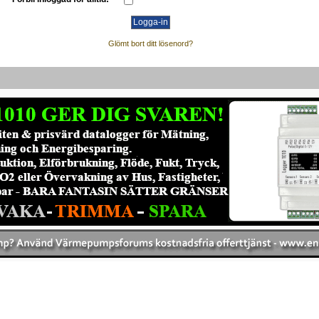
Glömt bort ditt lösenord?