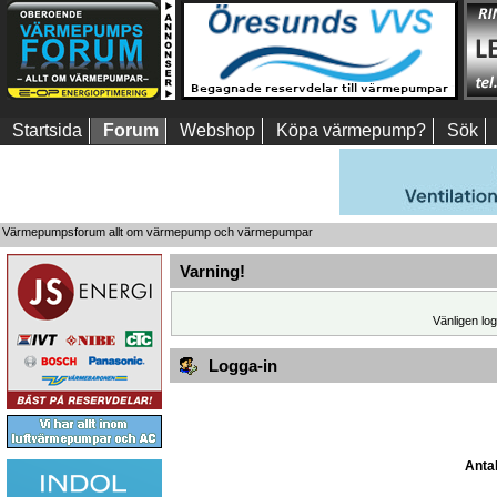
Startsida
Forum
Webshop
Köpa värmepump?
Sök
Värmepumpsforum allt om värmepump och värmepumpar
Varning!
Vänligen log
Logga-in
Antal