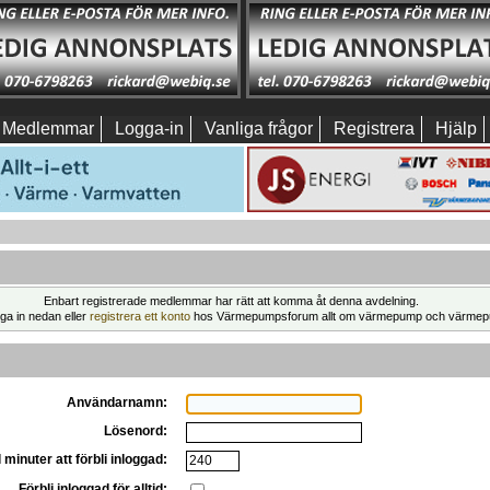
Medlemmar
Logga-in
Vanliga frågor
Registrera
Hjälp
Enbart registrerade medlemmar har rätt att komma åt denna avdelning.
ga in nedan eller
registrera ett konto
hos Värmepumpsforum allt om värmepump och värmep
Användarnamn:
Lösenord:
 minuter att förbli inloggad:
Förbli inloggad för alltid: