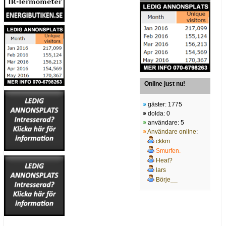
Online just nu!
gäster: 1775
dolda: 0
användare: 5
Användare online
:
ckkm
Smurfen.
Heat?
lars
Börje__