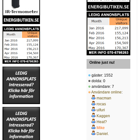
Online just nu!
gäster: 1552
dolda: 0
användare: 7
Användare online
:
macman
rocas
ulfuri
Kaggen
Heat?
Mike
Daniel.