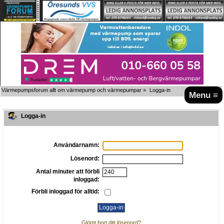
Värmepumpsforum allt om värmepump och värmepumpar
»
Logga-in
Menu ≡
Logga-in
Användarnamn:
Lösenord:
Antal minuter att förbli
inloggad:
Förbli inloggad för alltid:
Glömt bort ditt lösenord?