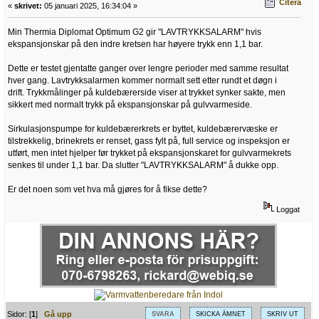
Citera
«
skrivet:
05 januari 2025, 16:34:04 »
Min Thermia Diplomat Optimum G2 gir "LAVTRYKKSALARM" hvis
ekspansjonskar på den indre kretsen har høyere trykk enn 1,1 bar.
Dette er testet gjentatte ganger over lengre perioder med samme resultat
hver gang. Lavtrykksalarmen kommer normalt sett etter rundt et døgn i
drift. Trykkmålinger på kuldebærerside viser at trykket synker sakte, men
sikkert med normalt trykk på ekspansjonskar på gulvvarmeside.
Sirkulasjonspumpe for kuldebærerkrets er byttet, kuldebærervæske er
tilstrekkelig, brinekrets er renset, gass fylt på, full service og inspeksjon er
utført, men intet hjelper før trykket på ekspansjonskaret for gulvvarmekrets
senkes til under 1,1 bar. Da slutter "LAVTRYKKSALARM" å dukke opp.
Er det noen som vet hva må gjøres for å fikse dette?
Loggat
Sidor: [
1
]
Gå upp
SVARA
SKICKA ÄMNET
SKRIV UT