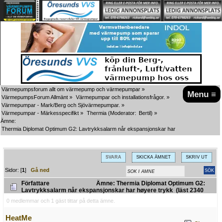
Värmepumpsforum allt om värmepump och värmepumpar
»
Menu ≡
VärmepumpsForum Allmänt
»
Värmepumpar och installationsfrågor.
»
Värmepumpar - Mark/Berg och Sjövärmepumpar.
»
Värmepumpar - Märkesspecifikt
»
Thermia
(Moderator:
Bertil
) »
Ämne:
Thermia Diplomat Optimum G2: Lavtrykksalarm når ekspansjonskar har høyere trykk 
SVARA
SKICKA ÄMNET
SKRIV UT
Sidor: [
1
]
Gå ned
Författare
Ämne: Thermia Diplomat Optimum G2:
Lavtrykksalarm når ekspansjonskar har høyere trykk (läst 2340
gånger)
0 medlemmar och 1 gäst tittar på detta ämne.
HeatMe