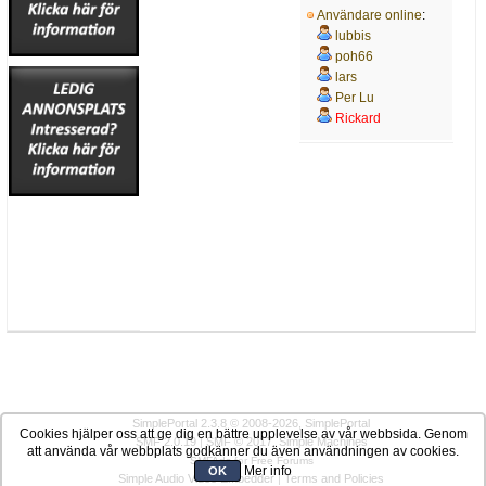
Användare online
:
lubbis
poh66
lars
Per Lu
Rickard
SimplePortal 2.3.8 © 2008-2026, SimplePortal
Cookies hjälper oss att ge dig en bättre upplevelse av vår webbsida. Genom
SMF 2.0.19
|
SMF © 2017
,
Simple Machines
att använda vår webbplats godkänner du även användningen av cookies.
SMFAds
for
Free Forums
Mer info
OK
Simple Audio Video Embedder
|
Terms and Policies