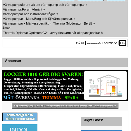
Värmepumpsforum allt om värmepump och värmepumpar
»
VärmepumpsForum Allmänt
»
Värmepumpar och installationsfrågor.
»
Värmepumpar - Mark/Berg och Sjövärmepumpar.
»
Värmepumpar - Märkesspecifikt
»
Thermia
(Moderator:
Bertil
) »
Ämne:
Thermia Diplomat Optimum G2: Lavtrykksalarm når ekspansjonskar har høyere trykk 
Gå till:
Annonser
Right Block