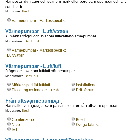
Här postar du frågor och svar om mark eller berg-värmepumpar och allt
som hör till.
Moderator:
Bertil
Värmepumpar - Märkesspecifikt
Värmepumpar - Luft/vatten
Allmänna frågor och svar om luft/vatten-värmepumpar.
Moderatorer:
Bertil
,
Lmf
Värmepumpar - Märkesspecifikt
Luft/vatten
Värmepumpar - Luft/luft
Frågor och svar om luft/luft-värmepumpar.
Moderatorer:
Bertil
,
pi.r
Märkesspecifikt luft/luft
Installationer
Placering av inne och ute-del
Driftsforum
Frånluftsvärmepumpar
Här ställer vi frågor/ger svar på sånt som rör frånluftsvärmepumpar.
Moderator:
Bertil
ComfortZone
Bosch
Nibe
Övriga fabrikat
IVT