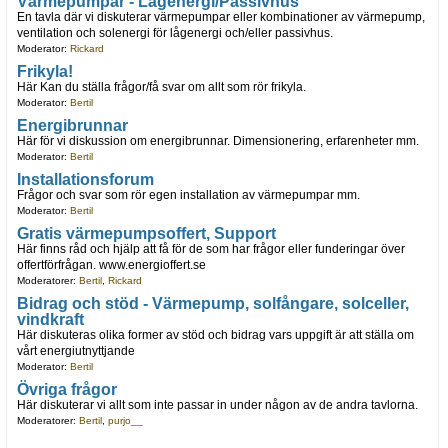
Värmepumpar - Lågenergi/Passivhus
En tavla där vi diskuterar värmepumpar eller kombinationer av värmepump,
ventilation och solenergi för lågenergi och/eller passivhus.
Moderator:
Rickard
Frikyla!
Här Kan du ställa frågor/få svar om allt som rör frikyla.
Moderator:
Bertil
Energibrunnar
Här för vi diskussion om energibrunnar. Dimensionering, erfarenheter mm.
Moderator:
Bertil
Installationsforum
Frågor och svar som rör egen installation av värmepumpar mm.
Moderator:
Bertil
Gratis värmepumpsoffert, Support
Här finns råd och hjälp att få för de som har frågor eller funderingar över
offertförfrågan. www.energioffert.se
Moderatorer:
Bertil
,
Rickard
Bidrag och stöd - Värmepump, solfångare, solceller,
vindkraft
Här diskuteras olika former av stöd och bidrag vars uppgift är att ställa om
vårt energiutnyttjande
Moderator:
Bertil
Övriga frågor
Här diskuterar vi allt som inte passar in under någon av de andra tavlorna.
Moderatorer:
Bertil
,
purjo__