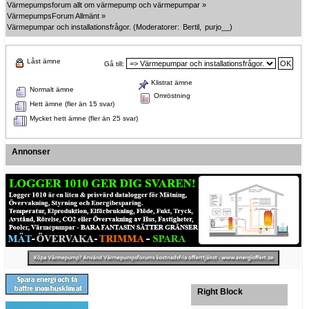
Värmepumpsforum allt om värmepump och värmepumpar
»
VärmepumpsForum Allmänt
»
Värmepumpar och installationsfrågor.
(Moderatorer:
Bertil
,
purjo__
)
Låst ämne
Gå till:
Klistrat ämne
Normalt ämne
Omröstning
Hett ämne (fler än 15 svar)
Mycket hett ämne (fler än 25 svar)
Annonser
Right Block