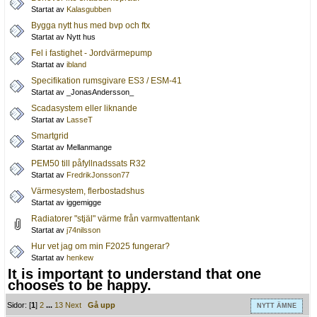
Startat av
Kalasgubben
Bygga nytt hus med bvp och ftx
Startat av Nytt hus
Fel i fastighet - Jordvärmepump
Startat av
ibland
Specifikation rumsgivare ES3 / ESM-41
Startat av _JonasAndersson_
Scadasystem eller liknande
Startat av
LasseT
Smartgrid
Startat av Mellanmange
PEM50 till påfyllnadssats R32
Startat av
FredrikJonsson77
Värmesystem, flerbostadshus
Startat av iggemigge
Radiatorer "stjäl" värme från varmvattentank
Startat av
j74nilsson
Hur vet jag om min F2025 fungerar?
Startat av
henkew
It is important to understand that one
chooses to be happy.
Sidor: [
1
]
2
...
13
Next
Gå upp
NYTT ÄMNE