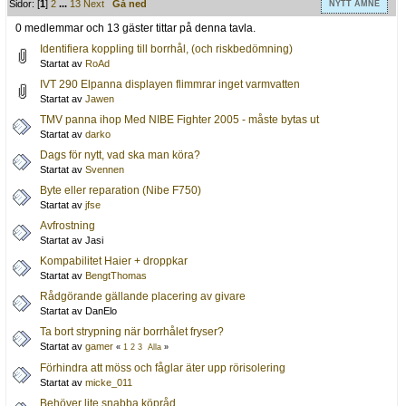
Sidor: [
1
]
2
...
13
Next
Gå ned
NYTT ÄMNE
0 medlemmar och 13 gäster tittar på denna tavla.
Identifiera koppling till borrhål, (och riskbedömning)
Startat av
RoAd
IVT 290 Elpanna displayen flimmrar inget varmvatten
Startat av
Jawen
TMV panna ihop Med NIBE Fighter 2005 - måste bytas ut
Startat av
darko
Dags för nytt, vad ska man köra?
Startat av
Svennen
Byte eller reparation (Nibe F750)
Startat av
jfse
Avfrostning
Startat av Jasi
Kompabilitet Haier + droppkar
Startat av
BengtThomas
Rådgörande gällande placering av givare
Startat av DanElo
Ta bort strypning när borrhålet fryser?
Startat av
gamer
«
1
2
3
Alla
»
Förhindra att möss och fåglar äter upp rörisolering
Startat av
micke_011
Behöver lite snabba köpråd.