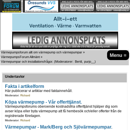
Värmepumpsforum allt om värmepump och värmepumpar
»
Menu ≡
VärmepumpsForum Allmänt
»
Värmepumpar och installationsfrågor.
(Moderatorer:
Bertil
,
purjo__
)
Undertavlor
Fakta i artikelform
Här publicerar vi artiklar med faktainnehåll.
Moderator:
Rickard
Köpa värmepump - Vår offerttjänst.
Värmepumpsforums oberoende kostnadsfria offerttjänst hjälper dig som
avser köpa eller byta värmepump att få hembesök och/eller offerter från de
registrerade företagen.
Moderator:
Rickard
Värmepumpar - Mark/Berg och Sjövärmepumpar.