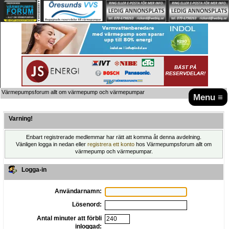
Värmepumpsforum allt om värmepump och värmepumpar
Menu ≡
Varning!
Enbart registrerade medlemmar har rätt att komma åt denna avdelning.
Vänligen logga in nedan eller
registrera ett konto
hos Värmepumpsforum allt om
värmepump och värmepumpar.
Logga-in
Användarnamn:
Lösenord:
Antal minuter att förbli
inloggad: