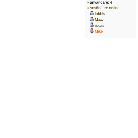
användare: 4
Användare online
:
lubbis
Maxz
rocas
Mike