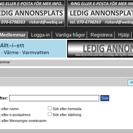
Medlemmar
Logga-in
Vanliga frågor
Registrera
Hjälp
dlemmar
V
fter:
 efter namn
Sök efter hemsida
 efter e-postadress
Sök efter ställning
 efter Messenger-smeknamn