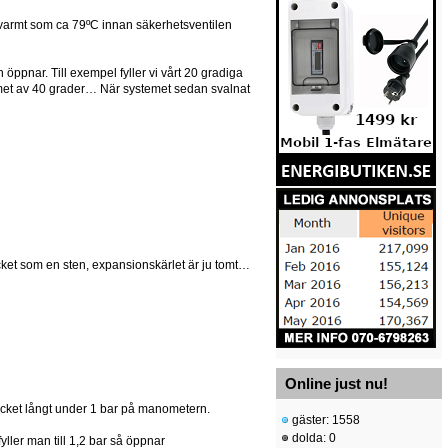
 så varmt som ca 79ºC innan säkerhetsventilen
len öppnar. Till exempel fyller vi vårt 20 gradiga
emet av 40 grader… När systemet sedan svalnat
ycket som en sten, expansionskärlet är ju tomt…
Online just nu!
rycket långt under 1 bar på manometern.
gäster: 1558
dolda: 0
fyller man till 1,2 bar så öppnar