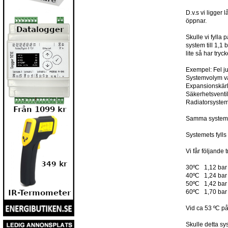
D.v.s vi ligger
öppnar.
Skulle vi fylla 
system till 1,
lite så har try
Exempel: Fel ju
Systemvolym va
Expansionskärl 
Säkerhetsventi
Radiatorsystem
Samma system s
Systemets fylls
Vi får följand
30ºC 1,12 bar
40ºC 1,24 bar
50ºC 1,42 bar
60ºC 1,70 bar
Vid ca 53 ºC på
Skulle detta sys