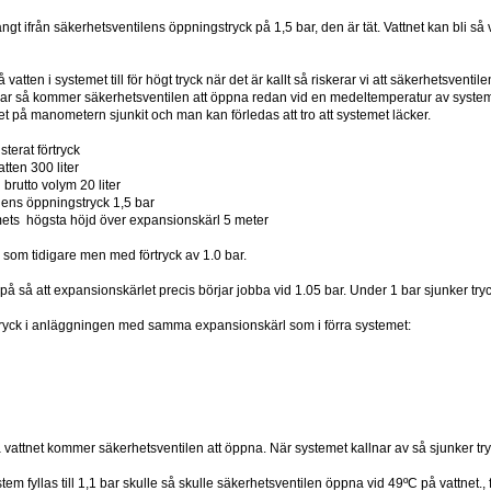
 långt ifrån säkerhetsventilens öppningstryck på 1,5 bar, den är tät. Vattnet kan bli
på vatten i systemet till för högt tryck när det är kallt så riskerar vi att säkerhetsventi
1 bar så kommer säkerhetsventilen att öppna redan vid en medeltemperatur av syst
cket på manometern sjunkit och man kan förledas att tro att systemet läcker.
sterat förtryck
tten 300 liter
brutto volym 20 liter
lens öppningstryck 1,5 bar
ets högsta höjd över expansionskärl 5 meter
om tidigare men med förtryck av 1.0 bar.
 på så att expansionskärlet precis börjar jobba vid 1.05 bar. Under 1 bar sjunker tr
e tryck i anläggningen med samma expansionskärl som i förra systemet:
 vattnet kommer säkerhetsventilen att öppna. När systemet kallnar av så sjunker t
tem fyllas till 1,1 bar skulle så skulle säkerhetsventilen öppna vid 49ºC på vattnet., 