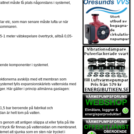
vattnet måste få plats någonstans i systemet,
indlar etc, som man senare måste lufta ur när
på sommaren.
,5-1 meter vätskepelare övertryck, alltså 0,05-
gående komponenter i systemet.
a sektionerna avskiljs med ett membran som
i systemet fylls expansionskärlets vattensida med
er. Här gäller i princip allmänna gaslagen:
ch 1,5 bar beroende på fabrikat och
dan är helt tom på vatten.
s genom att antigen släppa ut eller fylla på lite
nget tryck får finnas på vattensidan om membranet.
stemet att sjunka som en sten när trycket i