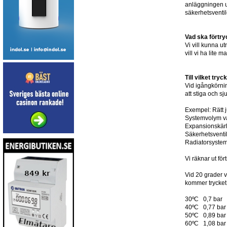
anläggningen un
säkerhetsventi
Vad ska förtry
Vi vill kunna ut
vill vi ha lite 
Till vilket try
Vid igångkörnin
att stiga och 
Exempel: Rätt j
Systemvolym va
Expansionskärl 
Säkerhetsventi
Radiatorsystem
Vi räknar ut för
Vid 20 grader v
kommer trycket 
30ºC 0,7 bar
40ºC 0,77 bar
50ºC 0,89 bar
60ºC 1,08 bar