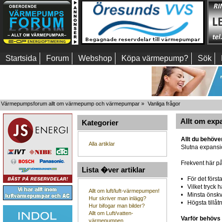
Startsida
Forum
Webshop
Köpa värmepump?
Sök
Värmepumpsforum allt om värmepump och värmepumpar
»
Vanliga frågor
Allt om exp
Kategorier
Allt du behöve
Alla artiklar
Slutna expansi
Frekvent här på
Lista �ver artiklar
• För det först
• Vilket tryck 
Allt om luft/luft-värmepumpen!
• Minsta önskv
Hur skriver man inlägg?
• Högsta tillåtn
Hur bifogar man bilder?
Allt om Luft/vatten-
Varför behövs
värmepumpen