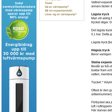
Vattnet expande
Tester
annars läcker d
Val av värmepump?
Allt om expansionskärl.
Lägsta tryck
Lönar sig en värmepump?
Man vill aldrig
trycket stiger.
Det lägsta tryc
0,1 bar. Detta 
Lägsta tryck [b
Högsta tryck
Beror vanligen
Slutna expans
Består av två u
buktar fram och
vatten, membran
Trycket * Voly
Oftast är den g
artikelnummer) 
Förtrycket ska j
luft i luftnipp
Här slarvas det