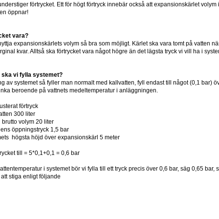
derstiger förtrycket. Ett för högt förtryck innebär också att expansionskärlet volym i
len öppnar!
cket vara?
nyttja expansionskärlets volym så bra som möjligt. Kärlet ska vara tomt på vatten när v
marginal kvar. Alltså ska förtrycket vara något högre än det lägsta tryck vi vill ha i syst
ck ska vi fylla systemet?
g av systemet så fyller man normalt med kallvatten, fyll endast till något (0,1 bar)
sjunka beroende på vattnets medeltemperatur i anläggningen.
usterat förtryck
tten 300 liter
brutto volym 20 liter
lens öppningstryck 1,5 bar
ets högsta höjd över expansionskärl 5 meter
trycket till = 5*0,1+0,1 = 0,6 bar
attentemperatur i systemet bör vi fylla till ett tryck precis över 0,6 bar, säg 0,65 ba
att stiga enligt följande