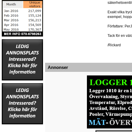
säkerhetsventil
Exakt vilka try
exempel, hoppa
Författare: Per
Tack för en väld
/Rickard
Annonser