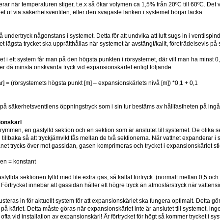
rar när temperaturen stiger, t.e.x så ökar volymen ca 1,5% från 20ºC till 60ºC. Det 
et ut via säkerhetsventilen, eller den svagaste länken i systemet börjar läcka.
 få undertryck någonstans i systemet. Detta för att undvika att luft sugs in i ventilsp
 Det lägsta trycket ska upprätthållas när systemet är avstängt/kallt, företrädelsevis 
ket i ett system får man på den högsta punkten i rörsystemet, där vill man ha minst 0
ger då minsta önskvärda tryck vid expansionskärlet enligt följande:
ar] = (rörsystemets högsta punkt [m] – expansionskärlets nivå [m]) *0,1 + 0,1
 på säkerhetsventilens öppningstryck som i sin tur bestäms av hållfastheten på in
ionskärl
trymmen, en gasfylld sektion och en sektion som är anslutet till systemet. De olik
 tillbaka så att tryckjämvikt fås mellan de två sektionerna. När vattnet expanderar 
et trycks över mot gassidan, gasen komprimeras och trycket i expansionskärlet stig
men = konstant
asfyllda sektionen fylld med lite extra gas, så kallat förtryck. (normalt mellan 0,5 o
Förtrycket innebär att gassidan håller ett högre tryck än atmosfärstryck när vattensi
usteras in för aktuellt system för att expansionskärlet ska fungera optimalt. Detta gör
eln på kärlet. Detta måste göras när expansionskärlet inte är anslutet till systemet, i
 ofta vid installation av expansionskärl! Är förtrycket för högt så kommer trycket i sy