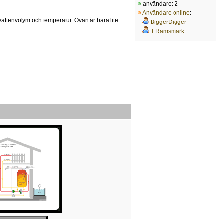
användare: 2
Användare online
:
 vattenvolym och temperatur. Ovan är bara lite
BiggerDigger
T Ramsmark