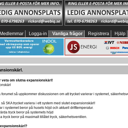
Medlemmar
Logga-in
Vanliga frågor
Registrera
Hjälp
ansionskärl.
r veta om slutna expansionskärl!
onskärl
 forumet så uppkommer diskussionen om att trycket varierar i systemet, säkerhetsve
a så SKA trycket variera i ett system med slutet expansionskärl!
har i systemet beror på husets höjd och aktuell drifttemperatur.
ärda tryck beror på systemets höjd
a tryck beror på maximalt tillåtet tryck, säkerhetsventilen.
 expansionskärl?