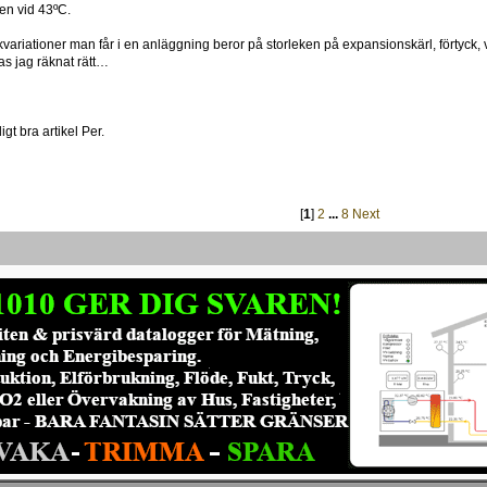
en vid 43ºC.
ckvariationer man får i en anläggning beror på storleken på expansionskärl, förtyck,
s jag räknat rätt…
J
igt bra artikel Per.
[
1
]
2
...
8
Next