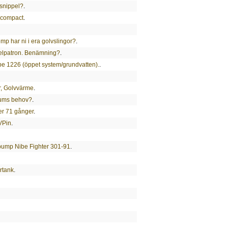
gsnippel?
.
icompact
.
p har ni i era golvslingor?
.
ll elpatron. Benämning?
.
ibe 1226 (öppet system/grundvatten).
.
r, Golvvärme
.
rums behov?
.
ter 71 gånger
.
VPin
.
pump Nibe Fighter 301-91
.
rtank
.