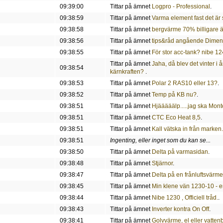
09:39:00
Tittar på ämnet
Logpro - Professional
.
09:38:59
Tittar på ämnet
Varma element fast det är
09:38:58
Tittar på ämnet
bergvärme 70% billigare 
09:38:56
Tittar på ämnet
tips&råd angående Dimensi
09:38:55
Tittar på ämnet
För stor acc-tank? nibe 1
Tittar på ämnet
Jaha, då blev det vinter i
09:38:54
kärnkraften?
.
09:38:53
Tittar på ämnet
Polar 2 RAS10 eller 13?
.
09:38:52
Tittar på ämnet
Temp på KB nu?
.
09:38:51
Tittar på ämnet
Hjääääälp.....jag ska Mon
09:38:51
Tittar på ämnet
CTC Eco Heat 8,5
.
09:38:51
Tittar på ämnet
Kall vätska in från marken.
09:38:51
Ingenting, eller inget som du kan se...
09:38:50
Tittar på ämnet
Delta på varmasidan
.
09:38:48
Tittar på ämnet
Stjärnor
.
09:38:47
Tittar på ämnet
Delta på en frånluftsvär
09:38:45
Tittar på ämnet
Min klene vän 1230-10 - en
09:38:44
Tittar på ämnet
Nibe 1230 , Officiell tråd.
.
09:38:43
Tittar på ämnet
Inverter kontra On Off
.
09:38:41
Tittar på ämnet
Golvvärme, el eller vatte