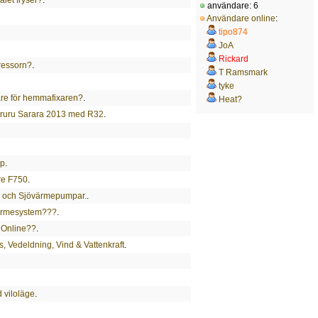
användare: 6
Användare online
:
tipo874
JoA
Rickard
ressorn?
.
T Ramsmark
tyke
are för hemmafixaren?
.
Heat?
Ururu Sarara 2013 med R32
.
mp
.
re F750
.
 och Sjövärmepumpar.
.
 värmesystem???
.
Q Online??
.
ts, Vedeldning, Vind & Vattenkraft
.
 viloläge
.