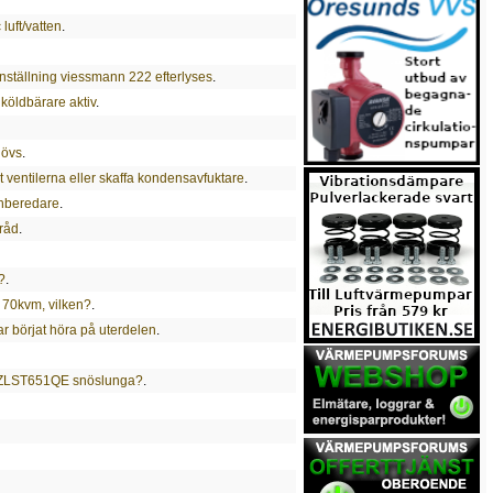
uft/vatten
.
nställning viessmann 222 efterlyses
.
köldbärare aktiv
.
hövs
.
 ventilerna eller skaffa kondensavfuktare
.
enberedare
.
tråd
.
?
.
t 70kvm, vilken?
.
r börjat höra på uterdelen
.
y ZLST651QE snöslunga?
.