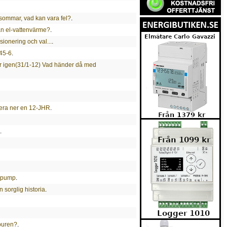
 sommar, vad kan vara fel?
.
än el-vattenvärme?
.
onering och val...
.
245-6
.
 år igen(31/1-12) Vad händer då med
tera ner en 12-JHR
.
.
mepump
.
 sorglig historia
.
nburen?
.