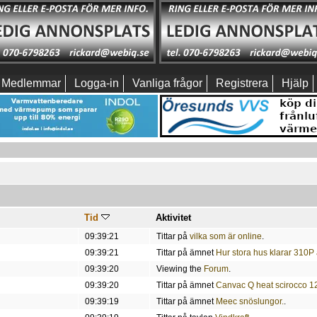
Medlemmar
Logga-in
Vanliga frågor
Registrera
Hjälp
Tid
Aktivitet
09:39:21
Tittar på
vilka som är online
.
09:39:21
Tittar på ämnet
Hur stora hus klarar 310P
09:39:20
Viewing the
Forum
.
09:39:20
Tittar på ämnet
Canvac Q heat scirocco 1
09:39:19
Tittar på ämnet
Meec snöslungor.
.