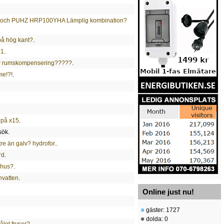
och PUHZ HRP100YHA Lämplig kombination?
på hög kant?
.
01
.
för rumskompensering?????
.
me!?!
.
 på x15
.
sök.
ttre än galv? hydrofor.
.
rd
.
t hus?
.
hvatten
.
Online just nu!
gäster: 1727
dolda: 0
ålet fryser?
.