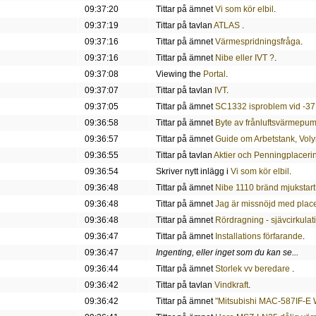
09:37:20
Tittar på ämnet
Vi som kör elbil
.
09:37:19
Tittar på tavlan
ATLAS
.
09:37:16
Tittar på ämnet
Värmespridningsfråga
.
09:37:16
Tittar på ämnet
Nibe eller IVT ?
.
09:37:08
Viewing the
Portal
.
09:37:07
Tittar på tavlan
IVT
.
09:37:05
Tittar på ämnet
SC1332 isproblem vid -37
09:36:58
Tittar på ämnet
Byte av frånluftsvärmepu
09:36:57
Tittar på ämnet
Guide om Arbetstank, Vol
09:36:55
Tittar på tavlan
Aktier och Penningplaceri
09:36:54
Skriver nytt inlägg i
Vi som kör elbil
.
09:36:48
Tittar på ämnet
Nibe 1110 bränd mjukstar
09:36:48
Tittar på ämnet
Jag är missnöjd med placer
09:36:48
Tittar på ämnet
Rördragning - sjävcirkulat
09:36:47
Tittar på ämnet
Installations förfarande
.
09:36:47
Ingenting, eller inget som du kan se...
09:36:44
Tittar på ämnet
Storlek vv beredare
.
09:36:42
Tittar på tavlan
Vindkraft
.
09:36:42
Tittar på ämnet
"Mitsubishi MAC-587IF-E W