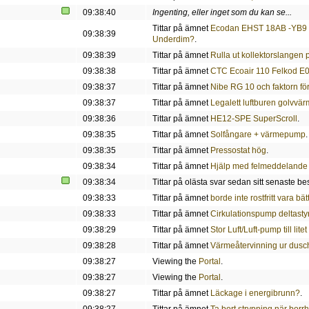
09:38:40
Ingenting, eller inget som du kan se...
Tittar på ämnet
Ecodan EHST 18AB -YB9 
09:38:39
Underdim?
.
09:38:39
Tittar på ämnet
Rulla ut kollektorslangen 
09:38:38
Tittar på ämnet
CTC Ecoair 110 Felkod E
09:38:37
Tittar på ämnet
Nibe RG 10 och faktorn 
09:38:37
Tittar på ämnet
Legalett luftburen golvvär
09:38:36
Tittar på ämnet
HE12-SPE SuperScroll
.
09:38:35
Tittar på ämnet
Solfångare + värmepump
.
09:38:35
Tittar på ämnet
Pressostat hög
.
09:38:34
Tittar på ämnet
Hjälp med felmeddelande
09:38:34
Tittar på olästa svar sedan sitt senaste be
09:38:33
Tittar på ämnet
borde inte rostfritt vara bä
09:38:33
Tittar på ämnet
Cirkulationspump deltasty
09:38:29
Tittar på ämnet
Stor Luft/Luft-pump till lite
09:38:28
Tittar på ämnet
Värmeåtervinning ur dusc
09:38:27
Viewing the
Portal
.
09:38:27
Viewing the
Portal
.
09:38:27
Tittar på ämnet
Läckage i energibrunn?
.
09:38:27
Tittar på ämnet
Ta bort strypning när borrh