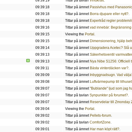
09:39:19
Tittar på tavlan
Vindkraft
.
09:39:18
Tittar på ämnet
Passivhus med Panasonic l
09:39:18
Tittar på ämnet
Borra djupare eller nytt?
.
09:39:18
Tittar på ämnet
Expertråd regler problem/i
09:39:16
Tittar på ämnet
vad innebär: Begränsning 
09:39:15
Viewing the
Portal
.
09:39:15
Tittar på ämnet
Dimensionering, hjälp be
09:39:14
Tittar på ämnet
Uppgradera Acetec? Slå ut
09:39:13
Tittar på ämnet
Säkerhetsventil varmvatt
09:39:13
Tittar på ämnet
Nya Nibe S1256: Officiell 
09:39:11
Tittar på ämnet
Bästa vinterdäcken var?
.
09:39:09
Tittar på ämnet
Inbyggnadsugn. Vad välja
09:39:08
Tittar på ämnet
Luftvärmepump till lilhuse
09:39:07
Tittar på ämnet
"Bublande" ljud som jag ha
09:39:07
Tittar på tavlan
Synpunkter på forumet?
.
09:39:07
Tittar på ämnet
Reservdelar till Zmonda
09:39:04
Viewing the
Portal
.
09:39:02
Tittar på ämnet
Pellets-forum
.
09:39:02
Tittar på tavlan
ComfortZone
.
09:39:01
Tittar på ämnet
Har man köpt rätt?
.