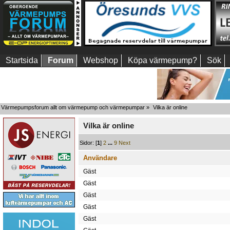
Startsida
Forum
Webshop
Köpa värmepump?
Sök
Värmepumpsforum allt om värmepump och värmepumpar
»
Vilka är online
Vilka är online
Sidor: [
1
]
2
...
9
Next
Användare
Gäst
Gäst
Gäst
Gäst
Gäst