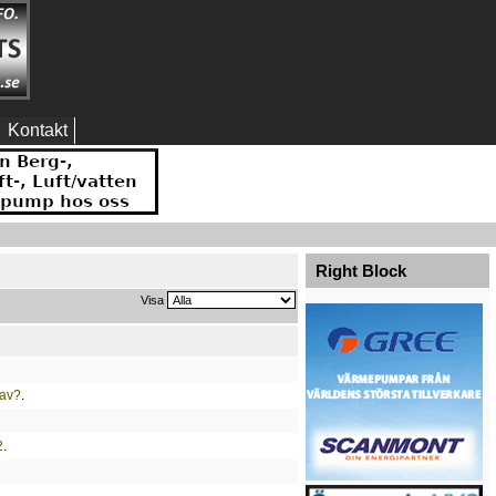
Kontakt
Right Block
Visa
 av?
.
2
.