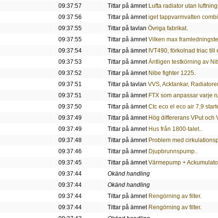
09:37:57
Tittar på ämnet
Lufta radiator utan luftnin
09:37:56
Tittar på ämnet
iget tappvarmvatten comb
09:37:55
Tittar på tavlan
Övriga fabrikat
.
09:37:55
Tittar på ämnet
Vilken max framledningstem
09:37:54
Tittar på ämnet
IVT490, förkolnad triac ti
09:37:53
Tittar på ämnet
Äntligen testkörning av N
09:37:52
Tittar på ämnet
Nibe fighter 1225
.
09:37:51
Tittar på tavlan
VVS, Acktankar, Radiatore
09:37:51
Tittar på ämnet
FTX som anpassar varje 
09:37:50
Tittar på ämnet
Ctc eco el eco air 7,9 star
09:37:49
Tittar på ämnet
Hög differerans VPut och 
09:37:49
Tittar på ämnet
Hus från 1800-talet.
.
09:37:48
Tittar på ämnet
Problem med cirkulations
09:37:46
Tittar på ämnet
Djupbrunnspump.
.
09:37:45
Tittar på ämnet
Värmepump + Ackumulato
09:37:44
Okänd handling
09:37:44
Okänd handling
09:37:44
Tittar på ämnet
Rengörning av filter
.
09:37:44
Tittar på ämnet
Rengörning av filter
.