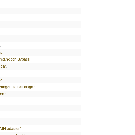
.
mp
.
ymtank och Bypass
.
ngar
.
t?
.
ingen, rätt att klaga?
.
ion?
.
IFI adapter"
.