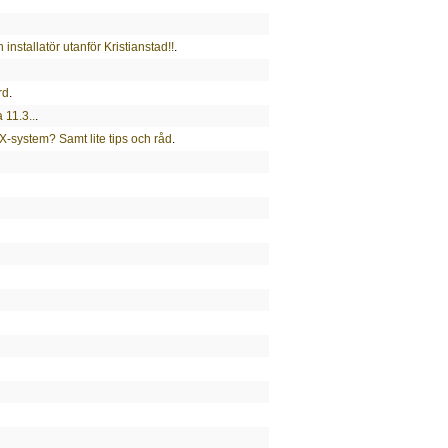
installatör utanför Kristianstad!!
.
rd
.
 11.3..
.
X-system? Samt lite tips och råd
.