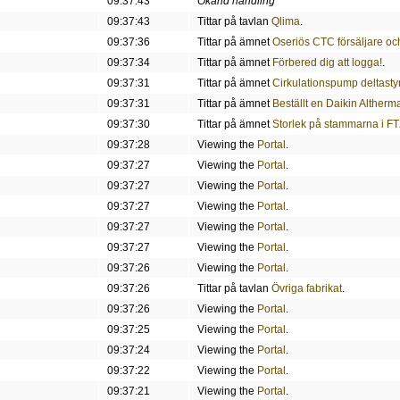
09:37:43
Okänd handling
09:37:43
Tittar på tavlan
Qlima
.
09:37:36
Tittar på ämnet
Oseriös CTC försäljare och 
09:37:34
Tittar på ämnet
Förbered dig att logga!
.
09:37:31
Tittar på ämnet
Cirkulationspump deltasty
09:37:31
Tittar på ämnet
Beställt en Daikin Altherma
09:37:30
Tittar på ämnet
Storlek på stammarna i FT
09:37:28
Viewing the
Portal
.
09:37:27
Viewing the
Portal
.
09:37:27
Viewing the
Portal
.
09:37:27
Viewing the
Portal
.
09:37:27
Viewing the
Portal
.
09:37:27
Viewing the
Portal
.
09:37:26
Viewing the
Portal
.
09:37:26
Tittar på tavlan
Övriga fabrikat
.
09:37:26
Viewing the
Portal
.
09:37:25
Viewing the
Portal
.
09:37:24
Viewing the
Portal
.
09:37:22
Viewing the
Portal
.
09:37:21
Viewing the
Portal
.