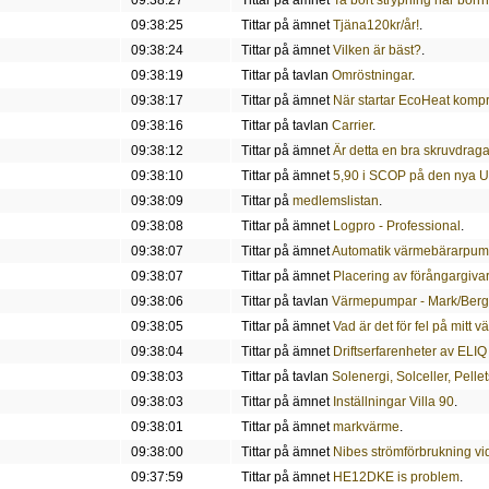
09:38:25
Tittar på ämnet
Tjäna120kr/år!
.
09:38:24
Tittar på ämnet
Vilken är bäst?
.
09:38:19
Tittar på tavlan
Omröstningar
.
09:38:17
Tittar på ämnet
När startar EcoHeat komp
09:38:16
Tittar på tavlan
Carrier
.
09:38:12
Tittar på ämnet
Är detta en bra skruvdrag
09:38:10
Tittar på ämnet
5,90 i SCOP på den nya 
09:38:09
Tittar på
medlemslistan
.
09:38:08
Tittar på ämnet
Logpro - Professional
.
09:38:07
Tittar på ämnet
Automatik värmebärarpu
09:38:07
Tittar på ämnet
Placering av förångargiva
09:38:06
Tittar på tavlan
Värmepumpar - Mark/Berg
09:38:05
Tittar på ämnet
Vad är det för fel på mitt
09:38:04
Tittar på ämnet
Driftserfarenheter av ELI
09:38:03
Tittar på tavlan
Solenergi, Solceller, Pelle
09:38:03
Tittar på ämnet
Inställningar Villa 90
.
09:38:01
Tittar på ämnet
markvärme
.
09:38:00
Tittar på ämnet
Nibes strömförbrukning vid
09:37:59
Tittar på ämnet
HE12DKE is problem
.