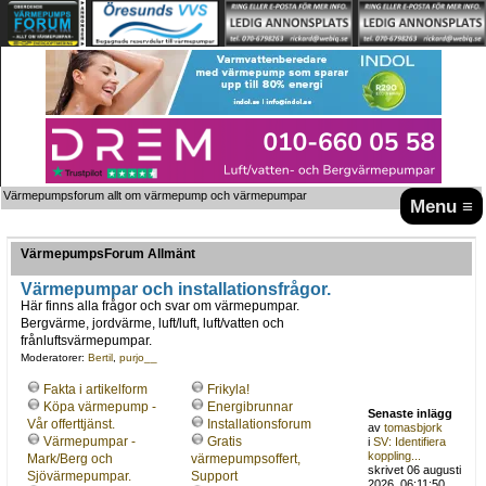
Värmepumpsforum allt om värmepump och värmepumpar
Menu ≡
VärmepumpsForum Allmänt
Värmepumpar och installationsfrågor.
Här finns alla frågor och svar om värmepumpar.
Bergvärme, jordvärme, luft/luft, luft/vatten och
frånluftsvärmepumpar.
Moderatorer:
Bertil
,
purjo__
Fakta i artikelform
Frikyla!
Köpa värmepump -
Energibrunnar
Senaste inlägg
Vår offerttjänst.
Installationsforum
av
tomasbjork
Värmepumpar -
Gratis
i
SV: Identifiera
koppling...
Mark/Berg och
värmepumpsoffert,
skrivet 06 augusti
Sjövärmepumpar.
Support
2026, 06:11:50