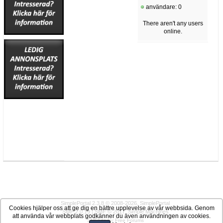
användare: 0
There aren't any users
online.
SimplePortal 2.3.8 © 2008-2026, SimplePortal
Cookies hjälper oss att ge dig en bättre upplevelse av vår webbsida. Genom
SMF 2.0.19
|
SMF © 2017
,
Simple Machines
att använda vår webbplats godkänner du även användningen av cookies.
SMFAds
for
Free Forums