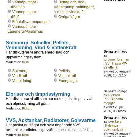
Värmepumpar -
Bidrag och stöd -
Luft/vatten
Värmepump, solfångare,
Värmepumpar -
solceller, vindkraft
Luft/luft
Övriga frågor
Frånluftsvärmepumpar
Värmepumpar -
Lågenergi/Passivhus
Solenergi, Solceller, Pellets,
Vedeldning, Vind & Vattenkraft
Senaste inlägg
Här diskuterar vi andra energislag och
av
uppvärmningssystem.
torbjorn_forsman
Moderator:
Bertil
i
SV: Trasig PX-
22 efter f...
Solenergi
Pellets
skrivet 06 augusti
2026, 16:52:15
Vindkraft
Vattenkraft
Vedeldning
Energilager
Senaste inlägg
Elpriser och timprisstyrning
av
Rickard
Här diskuterar vi allt som har med elpris, timprisavtal
i
SV: Är detta
möjligt?
och elprisstyrning att göra.
skrivet 23 juli
Moderator:
Rickard
2026, 08:18:28
Senaste inlägg
VVS, Acktankar, Radiatorer, Golvvärme
av
sverkerc
Här postar du frågor och svar angående VVS,
i
Kylslinga
volymtank mm
acktankar, radiatorer, golvvärme och allt som hör till.
skrivet 07 augusti
Moderator:
Bertil