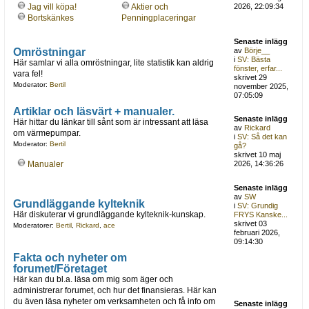
Jag vill köpa!
Aktier och
2026, 22:09:34
Bortskänkes
Penningplaceringar
Senaste inlägg
Omröstningar
av
Börje__
i
SV: Bästa
Här samlar vi alla omröstningar, lite statistik kan aldrig
fönster, erfar...
vara fel!
skrivet 29
Moderator:
Bertil
november 2025,
07:05:09
Artiklar och läsvärt + manualer.
Senaste inlägg
Här hittar du länkar till sånt som är intressant att läsa
av
Rickard
om värmepumpar.
i
SV: Så det kan
Moderator:
Bertil
gå?
skrivet 10 maj
Manualer
2026, 14:36:26
Senaste inlägg
av
SW
Grundläggande kylteknik
i
SV: Grundig
Här diskuterar vi grundläggande kylteknik-kunskap.
FRYS Kanske...
skrivet 03
Moderatorer:
Bertil
,
Rickard
,
ace
februari 2026,
09:14:30
Fakta och nyheter om
forumet/Företaget
Här kan du bl.a. läsa om mig som äger och
administrerar forumet, och hur det finansieras. Här kan
du även läsa nyheter om verksamheten och få info om
Senaste inlägg