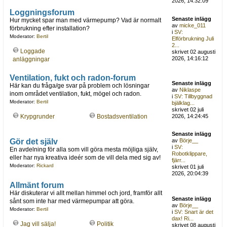
2026, 14:32:09
Loggningsforum
Senaste inlägg
Hur mycket spar man med värmepump? Vad är normalt
av
micke_011
förbrukning efter installation?
i
SV:
Moderator:
Bertil
Elförbrukning Juli
2...
Loggade
skrivet 02 augusti
2026, 14:16:12
anläggningar
Ventilation, fukt och radon-forum
Senaste inlägg
Här kan du fråga/ge svar på problem och lösningar
av
Niklaspe
inom området ventilation, fukt, mögel och radon.
i
SV: Tillbyggnad
Moderator:
Bertil
bjälklag...
skrivet 02 juli
Krypgrunder
Bostadsventilation
2026, 14:24:45
Senaste inlägg
Gör det själv
av
Börje__
i
SV:
En avdelning för alla som vill göra mesta möjliga själv,
Robotklippare,
eller har nya kreativa ideér som de vill dela med sig av!
fjärr...
Moderator:
Rickard
skrivet 01 juli
2026, 20:04:39
Allmänt forum
Här diskuterar vi allt mellan himmel och jord, framför allt
Senaste inlägg
sånt som inte har med värmepumpar att göra.
av
Börje__
Moderator:
Bertil
i
SV: Snart är det
dax! Ri...
Jag vill sälja!
Politik
skrivet 08 augusti