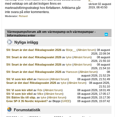
h...
med vetskap om att det troligen finns en
skrivet 02 augusti
2019, 08:43:50
marknadsföringsstrategi hos författaren. Artiklarna går
inte svara på eller kommentera.
Moderator:
Rickard
Värmepumpsforum allt om värmepump och värmepumpar -
Informationscenter
Nyliga inlägg
SV: Snart är det dax! Riksdagsvalet 2026
av
Börje__
(
Allmänt forum
)
08 augusti
2026, 22:09:34
SV: Snart är det dax! Riksdagsvalet 2026
av
tyke
(
Allmänt forum
)
08 augusti
2026, 21:55:10
SV: Snart är det dax! Riksdagsvalet 2026
av
tyke
(
Allmänt forum
)
08 augusti
2026, 21:54:10
SV: Snart är det dax! Riksdagsvalet 2026
av
Hansson
(
Allmänt forum
)
08
augusti 2026, 21:52:29
SV: Vi som kör elbil
av
Hansson
(
Allmänt forum
)
08 augusti 2026, 21:51:49
Snart är det dax! Riksdagsvalet 2026
av
tyke
(
Allmänt forum
)
08 augusti 2026,
21:51:10
SV: Vi som kör elbil
av
Rdx
(
Allmänt forum
)
08 augusti 2026, 18:01:49
SV: Vi som kör elbil
av
Mike
(
Allmänt forum
)
08 augusti 2026, 17:05:17
SV: Bättre lås till släp.
av
tyke
(
Allmänt forum
)
08 augusti 2026, 15:17:30
Gree SP-X 35 Nordic köpvärd?
av Bloppi (
GREE
)
08 augusti 2026, 15:07:42
Forumstatistik