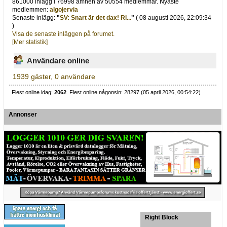
861000 inlägg i 76998 ämnen av 50554 medlemmar. Nyaste
medlemmen:
algojervia
Senaste inlägg:
"
SV: Snart är det dax! Ri...
"
( 08 augusti 2026, 22:09:34
)
Visa de senaste inläggen på forumet.
[Mer statistik]
Användare online
1939 gäster, 0 användare
Flest online idag:
2062
. Flest online någonsin: 28297 (05 april 2026, 00:54:22)
Annonser
Right Block