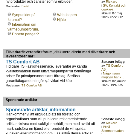
ny produkter och tjänster som vi erbjuder.
av
Rickard
i
SV: Kontakt och
Moderator:
Bertil
cookie-i...
skrivet 07 maj
Synpunkter på
Webshopen
2026, 05:23:12
forumet?
Hjälp
Information om
värmepumpsforum.
Donera pengar?
Tillverkar/leverantörsforum, diskutera direkt med tillverkare och
leverantörer här!
TS Comfort AB
Senaste inlägg
av
TS Comfort
Tidigare TS Fastighesservice, leverantör av kända
AB
kvalitetsmärken inom luftvärmepumpar till förmånliga
i
Någon som
priser för privatpersoner samt företag. Seriösa
möjligen har k...
garantiåtaganden ingår självklart vid köp.
skrivet 02 januari
2026, 19:49:35
Moderator:
TS Comfort AB
Sponsrade artiklar
Sponsrade artiklar, information
Här kommer vi att erbjuda plats för företag och
organisationer som vill publicera reklamrelaterade
Senaste inlägg
av
Rickard
artiklar skrivna med sakligt innehåll, men med avsikt att
i
Piteå -
marknadsföra en tjänst eller produkt de vill sprida
Sommarstaden -
kunskap eller information om. Läs alltså dessa artiklar