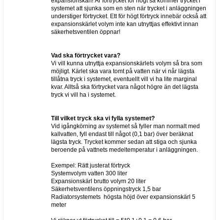
expansionskärl! Är förtrycket för högt så kommer trycket i
systemet att sjunka som en sten när trycket i anläggningen
understiger förtrycket. Ett för högt förtryck innebär också att
expansionskärlet volym inte kan utnyttjas effektivt innan
säkerhetsventilen öppnar!
Vad ska förtrycket vara?
Vi vill kunna utnyttja expansionskärlets volym så bra som
möjligt. Kärlet ska vara tomt på vatten när vi når lägsta
tillåtna tryck i systemet, eventuellt vill vi ha lite marginal
kvar. Alltså ska förtrycket vara något högre än det lägsta
tryck vi vill ha i systemet.
Till vilket tryck ska vi fylla systemet?
Vid igångkörning av systemet så fyller man normalt med
kallvatten, fyll endast till något (0,1 bar) över beräknat
lägsta tryck. Trycket kommer sedan att stiga och sjunka
beroende på vattnets medeltemperatur i anläggningen.
Exempel: Rätt justerat förtryck
Systemvolym vatten 300 liter
Expansionskärl brutto volym 20 liter
Säkerhetsventilens öppningstryck 1,5 bar
Radiatorsystemets högsta höjd över expansionskärl 5
meter