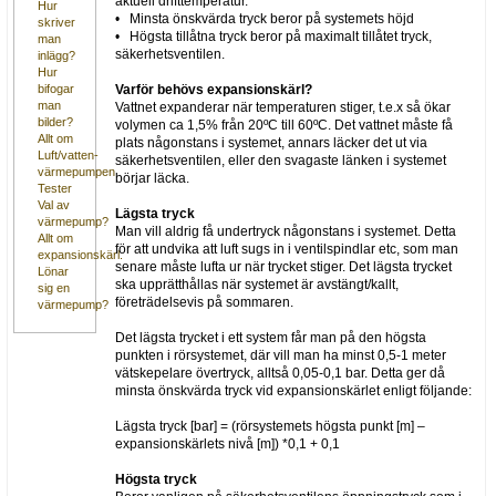
aktuell drifttemperatur.
Hur
• Minsta önskvärda tryck beror på systemets höjd
skriver
• Högsta tillåtna tryck beror på maximalt tillåtet tryck,
man
säkerhetsventilen.
inlägg?
Hur
Varför behövs expansionskärl?
bifogar
man
Vattnet expanderar när temperaturen stiger, t.e.x så ökar
bilder?
volymen ca 1,5% från 20ºC till 60ºC. Det vattnet måste få
Allt om
plats någonstans i systemet, annars läcker det ut via
Luft/vatten-
säkerhetsventilen, eller den svagaste länken i systemet
värmepumpen
börjar läcka.
Tester
Val av
Lägsta tryck
värmepump?
Man vill aldrig få undertryck någonstans i systemet. Detta
Allt om
för att undvika att luft sugs in i ventilspindlar etc, som man
expansionskärl.
senare måste lufta ur när trycket stiger. Det lägsta trycket
Lönar
ska upprätthållas när systemet är avstängt/kallt,
sig en
företrädelsevis på sommaren.
värmepump?
Det lägsta trycket i ett system får man på den högsta
punkten i rörsystemet, där vill man ha minst 0,5-1 meter
vätskepelare övertryck, alltså 0,05-0,1 bar. Detta ger då
minsta önskvärda tryck vid expansionskärlet enligt följande:
Lägsta tryck [bar] = (rörsystemets högsta punkt [m] –
expansionskärlets nivå [m]) *0,1 + 0,1
Högsta tryck