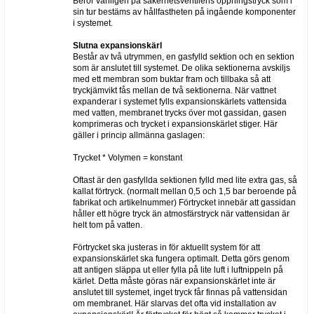
Beror vanligen på säkerhetsventilens öppningstryck som i
sin tur bestäms av hållfastheten på ingående komponenter
i systemet.
Slutna expansionskärl
Består av två utrymmen, en gasfylld sektion och en sektion
som är anslutet till systemet. De olika sektionerna avskiljs
med ett membran som buktar fram och tillbaka så att
tryckjämvikt fås mellan de två sektionerna. När vattnet
expanderar i systemet fylls expansionskärlets vattensida
med vatten, membranet trycks över mot gassidan, gasen
komprimeras och trycket i expansionskärlet stiger. Här
gäller i princip allmänna gaslagen:
Trycket * Volymen = konstant
Oftast är den gasfyllda sektionen fylld med lite extra gas, så
kallat förtryck. (normalt mellan 0,5 och 1,5 bar beroende på
fabrikat och artikelnummer) Förtrycket innebär att gassidan
håller ett högre tryck än atmosfärstryck när vattensidan är
helt tom på vatten.
Förtrycket ska justeras in för aktuellt system för att
expansionskärlet ska fungera optimalt. Detta görs genom
att antigen släppa ut eller fylla på lite luft i luftnippeln på
kärlet. Detta måste göras när expansionskärlet inte är
anslutet till systemet, inget tryck får finnas på vattensidan
om membranet. Här slarvas det ofta vid installation av