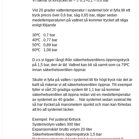
Vi räknar ut förtrycket till = 5*0,1+0,1 = 0,6 bar
Vid 20 grader vattentemperatur i systemet bör vi fylla till ett
tryck precis över 0,6 bar, säg 0,65 bar, stiger sedan
medeltemperaturen på vattnet så kommer trycket att stiga
enligt följande
30ºC 0,7 bar
40ºC 0,77 bar
50ºC 0,89 bar
60ºC 1,08 bar
D.v.s vi ligger långt ifrån säkerhetsventilens öppningstryck
på 1,5 bar, den är tät. Vattnet kan bli så varmt som ca 79ºC
innan säkerhetsventilen öppnar.
Skulle vi fylla på vatten i systemet till för högt tryck när det är
kallt så riskerar vi att säkerhetsventilen öppnar. Till exempel
fyller vi vårt 20 gradiga system till 1,1 bar så kommer
säkerhetsventilen att öppna redan vid en medeltemperatur
av systemet av 40 grader… När systemet sedan svalnat lite
så har trycket på manometern sjunkit och man kan förledas
att tro att systemet läcker.
Exempel: Fel justerat förtryck
Systemvolym vatten 300 liter
Expansionskärl brutto volym 20 liter
Säkerhetsventilens öppningstryck 1,5 bar