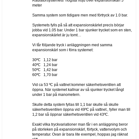
Radiatorsystemets högsta höjd över expansionskärl 5
meter
Samma system som tidigare men med förtryck av 1.0 bar.
Systemets fylls på så att expansionskärlet precis börjar
jobba vid 1.05 bar. Under 1 bar sjunker trycket som en sten,
expansionskärlet är ju tomt…
Vi får följande tryck i anläggningen med samma
expansionskärl som i förra systemet:
30ºC 1,12 bar
40ºC 1,24 bar
50ºC 1,42 bar
60ºC 1,70 bar
Vid ca 53 ºC på vattnet kommer säkerhetsventilen att
öppna. När systemet kallnar av så sjunker trycket långt
under 1 bar på manometern.
Skulle detta system fyllas till 1,1 bar skulle så skulle
säkerhetsventilen öppna vid 49ºC på vattnet., fyller man till
1,2 bar så öppnar säkerhetsventilen vid 43ºC.
Exakt vilka tryckvariationer man får i en anläggning beror
på storleken på expansionskärl, förtyck, vattenvolym och
temperatur. Ovan är bara lite exempel, hoppas jag räknat