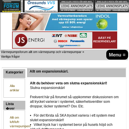
Värmepumpsforum allt om värmepump och värmepumpar
»
Menu ≡
Vanliga frågor
Allt om expansionskärl.
Kategorier
Allt du behöver veta om slutna expansionskärl!
Alla
Slutna expansionskärl
artiklar
Frekvent här på forumet så uppkommer diskussionen om
att trycket varierar i systemet, säkerhetsventiler som
Lista
droppar, läcker systemet? Osv. Etc.
�ver
artiklar
• För det första så SKA trycket variera i ett system med
Allt om
slutet expansionskärl!
luft/luft-
• Vilket tryck har i systemet beror på husets höjd och
värmepumpen!