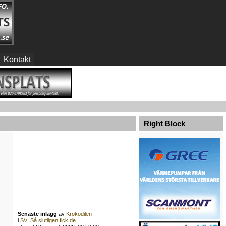
Kontakt
Right Block
Senaste inlägg
av
Krokodilen
i
SV: Så slutligen fick de...