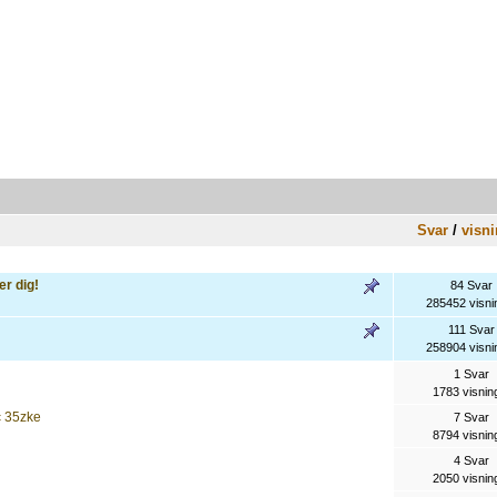
Svar
/
visni
r dig!
84 Svar
285452 visni
111 Svar
258904 visni
1 Svar
1783 visnin
c 35zke
7 Svar
8794 visnin
4 Svar
2050 visnin