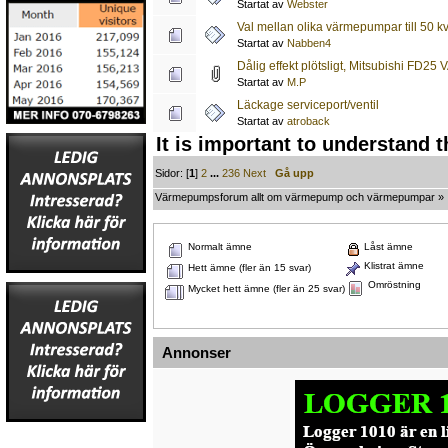
Startat av
Webster
Val mellan olika värmepumpar till 50 k
Startat av
Nabben4
Dålig effekt plötsligt, Mitsubishi FD25
Startat av
M.P
Läckage serviceport/ventil
Startat av
atroback
It is important to understand 
Sidor: [
1
]
2
...
236
Next
Gå upp
Värmepumpsforum allt om värmepump och värmepumpar
»
Normalt ämne
Låst ämne
Klistrat ämne
Hett ämne (fler än 15 svar)
Omröstning
Mycket hett ämne (fler än 25 svar)
Annonser