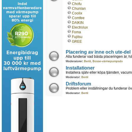
Chofu
Chunlan
Coolix
Comfee
DAIKIN
Electrolux
Foma
Fujitsu
GREE
Placering av inne och ute-del
Alla funderar vad bästa placeringen är, hä
Moderatorer:
Bertil
,
Bosse-värmepumpsdo
Installationer
Installera själv eller köpa tjänsten, vacum
Moderator:
Bertil
Driftsforum
Problem eller inställningar du funderar öve
Moderator:
Bertil