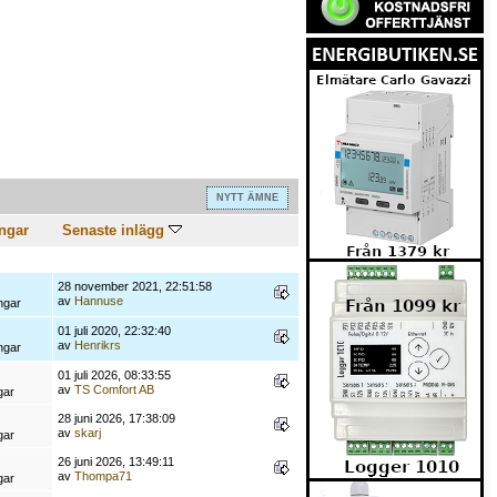
NYTT ÄMNE
ngar
Senaste inlägg
28 november 2021, 22:51:58
av
Hannuse
ngar
01 juli 2020, 22:32:40
av
Henrikrs
ngar
01 juli 2026, 08:33:55
av
TS Comfort AB
gar
28 juni 2026, 17:38:09
av
skarj
gar
26 juni 2026, 13:49:11
av
Thompa71
gar