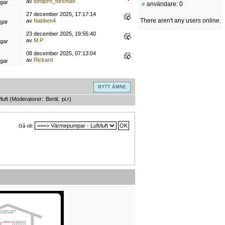
av
torbjorn_forsman
ngar
användare: 0
27 december 2025, 17:17:14
There aren't any users online.
av
Nabben4
ngar
23 december 2025, 19:55:40
av
M.P
ngar
08 december 2025, 07:13:04
av
Rickard
ngar
NYTT ÄMNE
luft
(Moderatorer:
Bertil
,
pi.r
)
Gå till: