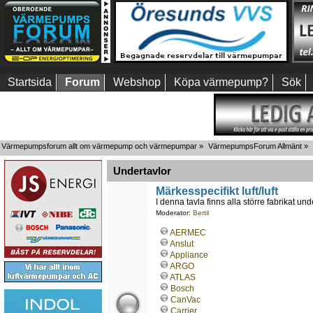
Startsida
Forum
Webshop
Köpa värmepump?
Sök
Värmepumpsforum allt om värmepump och värmepumpar
»
VärmepumpsForum Allmänt
»
Undertavlor
Märkesspecifikt luft/luft
I denna tavla finns alla större fabrikat unde
Moderator:
Bertil
AERMEC
Anslut
Appliance
ARGO
ATLAS
Bosch
CanVac
Carrier