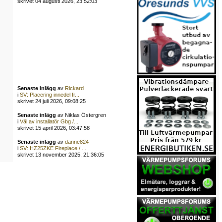
skrivet 04 augusti 2026, 23:52:03
Senaste inlägg
av
Rickard
i
SV: Placering innedel fr...
skrivet 24 juli 2026, 09:08:25
Senaste inlägg
av Niklas Östergren
i
Väl av installatör Gbg /...
skrivet 15 april 2026, 03:47:58
Senaste inlägg
av
danne824
i
SV: HZ25ZKE Fireplace / ...
skrivet 13 november 2025, 21:36:05