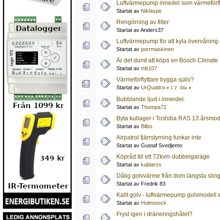
Luftvärmepump innedel som värmeförfl
Startat av
Niklaspe
Rengörning av filter
Startat av Anders37
Luftvärmepump för att kyla övervåning e
Startat av
porrmaskinen
Är det dumt att köpa en Bosch Climat
Startat av
mb107
Värmeförflyttare bygga själv?
Startat av
UrQuattro
«
1
2
Alla
»
Bubblande ljud i innerdel.
Startat av
Thompa71
Byta kullager i Toshiba RAS 13 årsmod
Startat av
Bilbo
Airpatrol fjärrstyrning funkar inte
Startat av Gustaf Svedjemo
Köpråd till ett 72kvm dubbelgarage
Startat av
kablarss
Dålig golvvärme från dom längsta slin
Startat av Fredrik 83
Kallt golv - luftvärmepump golvmodell 
Startat av
Holmstock
Fryst igen i dräneringshålet?