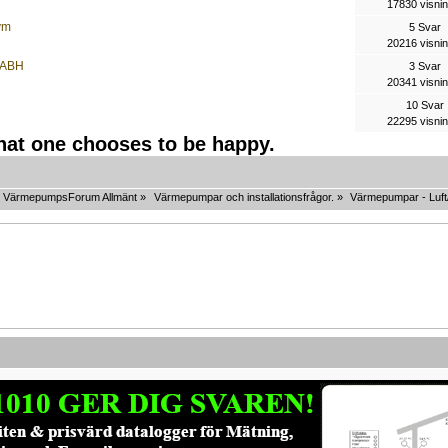
17830 visni
vm
5 Svar
20216 visni
 VABH
3 Svar
20341 visni
10 Svar
22295 visni
that one chooses to be happy.
VärmepumpsForum Allmänt
»
Värmepumpar och installationsfrågor.
»
Värmepumpar - Luft/