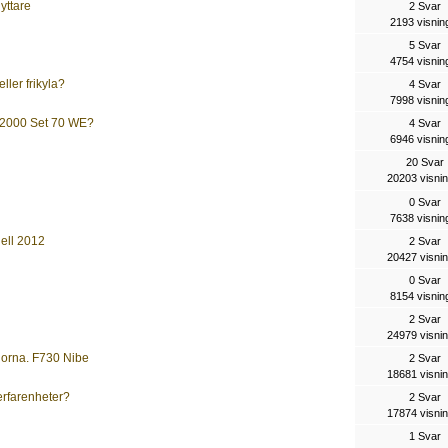
yttare
2 Svar
2193 visnin
5 Svar
4754 visnin
ller frikyla?
4 Svar
7998 visnin
e 2000 Set 70 WE?
4 Svar
6946 visnin
20 Svar
20203 visni
0 Svar
7638 visnin
ell 2012
2 Svar
20427 visni
0 Svar
8154 visnin
2 Svar
24979 visni
gorna. F730 Nibe
2 Svar
18681 visni
erfarenheter?
2 Svar
17874 visni
1 Svar