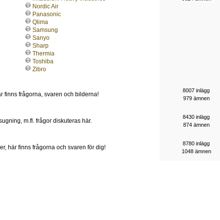
Nordic Air
Panasonic
Qlima
Samsung
Sanyo
Sharp
Thermia
Toshiba
Zibro
8007 inlägg
r finns frågorna, svaren och bilderna!
979 ämnen
8430 inlägg
sugning, m.fl. frågor diskuteras här.
874 ämnen
8780 inlägg
r, här finns frågorna och svaren för dig!
1048 ämnen