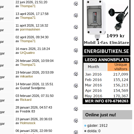
22 juni 2026, 21:51:20
av
Thompa71
gar
13 april 2026, 17:17:58
av
Thompa71
gar
11 april 2026, 12:16:32
av
porrmaskinen
gar
02 april 2026, 09:34:30
av
Thompa71
gar
16 mars 2026, 21:18:24
av
UrQuattro
ngar
26 februari 2026, 10:59:04
av
Thompa71
gar
19 februari 2026, 20:53:09
av
mikaelse
ngar
14 februari 2026, 11:15:51
av Gustaf Svedjemo
gar
03 februari 2026, 07:31:50
av
Rickard
ngar
28 januari 2026, 04:57:43
av Fredrik 83
ngar
Online just nu!
23 januari 2026, 20:36:03
av
Holmstock
ngar
gäster: 1912
06 januari 2026, 22:09:50
dolda: 0