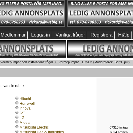
Medlemmar
Logga-in
Vanliga frågor
Registrera
Hjälp
Värmepumpar och installationsfrågor.
»
Värmepumpar - Luft/luft
(Moderatorer:
Bertil
,
pi.r
)
r var sin rubrik.
Hitachi
Honywell
Innova
IVT
LG
Midea
Mitsubishi Electric
67315 inlägg
Mitsubishi Heavy Industries
6624 ämnen