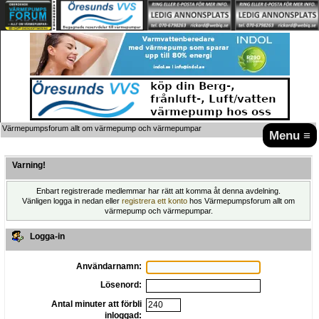
Värmepumpsforum allt om värmepump och värmepumpar
Menu ≡
Varning!
Enbart registrerade medlemmar har rätt att komma åt denna avdelning.
Vänligen logga in nedan eller
registrera ett konto
hos Värmepumpsforum allt om
värmepump och värmepumpar.
Logga-in
Användarnamn:
Lösenord:
Antal minuter att förbli
inloggad: