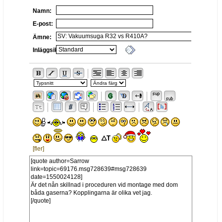
Namn:
E-post:
Ämne:
Inläggsikon:
[fler]