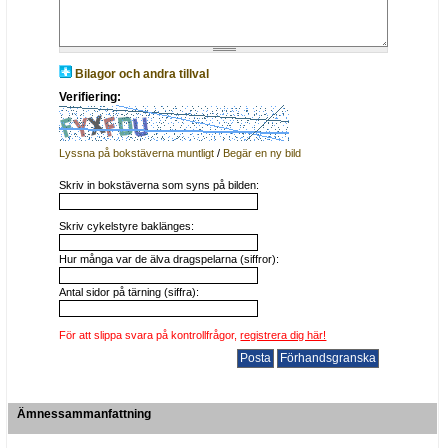
Bilagor och andra tillval
Verifiering:
Lyssna på bokstäverna muntligt
/
Begär en ny bild
Skriv in bokstäverna som syns på bilden:
Skriv cykelstyre baklänges:
Hur många var de älva dragspelarna (siffror):
Antal sidor på tärning (siffra):
För att slippa svara på kontrollfrågor,
registrera dig här!
Ämnessammanfattning