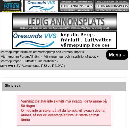
Värmepumpsforum allt om värmepump och värmepumpar
»
Menu ≡
VärmepumpsForum Allmänt
»
Värmepumpar och installationsfrågor.
»
Värmepumpar - Luft/luft
»
Installationer
»
SV: Vakuumsuga R32 vs R410A?
Skriv svar (
)
Skriv svar
Varning: Det har inte skrivits nya inlägg i detta ämne på
50 dagar.
Om du inte är säker på att du faktiskt vill svara i det här
ämnet, så bör du överväga att istället starta ett nytt
ämne.