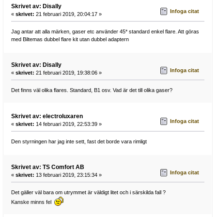
Skrivet av: Disally
Infoga citat
«
skrivet:
21 februari 2019, 20:04:17 »
Jag antar att alla märken, gaser etc använder 45* standard enkel flare. Att göras
med Biltemas dubbel flare kit utan dubbel adaptern
Skrivet av: Disally
Infoga citat
«
skrivet:
21 februari 2019, 19:38:06 »
Det finns väl olika flares. Standard, B1 osv. Vad är det till olika gaser?
Skrivet av: electroluxaren
Infoga citat
«
skrivet:
14 februari 2019, 22:53:39 »
Den styrningen har jag inte sett, fast det borde vara rimligt
Skrivet av: TS Comfort AB
Infoga citat
«
skrivet:
13 februari 2019, 23:15:34 »
Det gäller väl bara om utrymmet är väldigt litet och i särskilda fall ?
Kanske minns fel