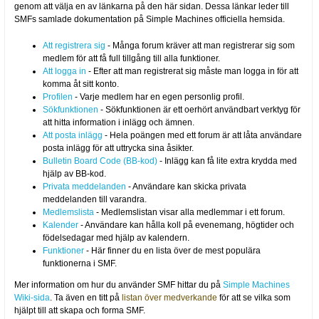
genom att välja en av länkarna på den här sidan. Dessa länkar leder till
SMFs samlade dokumentation på Simple Machines officiella hemsida.
Att registrera sig
- Många forum kräver att man registrerar sig som
medlem för att få full tillgång till alla funktioner.
Att logga in
- Efter att man registrerat sig måste man logga in för att
komma åt sitt konto.
Profilen
- Varje medlem har en egen personlig profil.
Sökfunktionen
- Sökfunktionen är ett oerhört användbart verktyg för
att hitta information i inlägg och ämnen.
Att posta inlägg
- Hela poängen med ett forum är att låta användare
posta inlägg för att uttrycka sina åsikter.
Bulletin Board Code (BB-kod)
- Inlägg kan få lite extra krydda med
hjälp av BB-kod.
Privata meddelanden
- Användare kan skicka privata
meddelanden till varandra.
Medlemslista
- Medlemslistan visar alla medlemmar i ett forum.
Kalender
- Användare kan hålla koll på evenemang, högtider och
födelsedagar med hjälp av kalendern.
Funktioner
- Här finner du en lista över de mest populära
funktionerna i SMF.
Mer information om hur du använder SMF hittar du på
Simple Machines
Wiki-sida
. Ta även en titt på
listan över medverkande
för att se vilka som
hjälpt till att skapa och forma SMF.