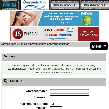
Värmepumpsforum allt om värmepump och värmepumpar
Menu ≡
Varning!
Enbart registrerade medlemmar har rätt att komma åt denna avdelning.
Vänligen logga in nedan eller
registrera ett konto
hos Värmepumpsforum allt om
värmepump och värmepumpar.
Logga-in
Användarnamn:
Lösenord:
Antal minuter att förbli
inloggad: