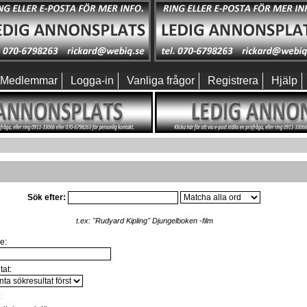
Medlemmar
Logga-in
Vanliga frågor
Registrera
Hjälp
Sök efter:
t.ex:
"Rudyard Kipling" Djungelboken -film
e:
tat:
: