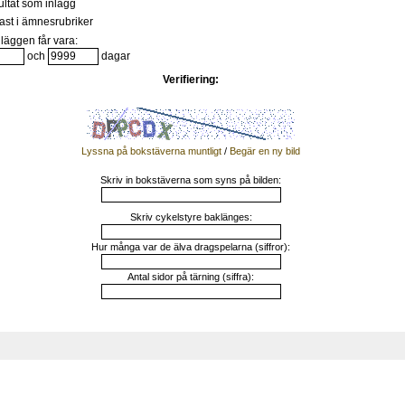
ultat som inlägg
st i ämnesrubriker
läggen får vara:
och
dagar
Verifiering:
Lyssna på bokstäverna muntligt
/
Begär en ny bild
Skriv in bokstäverna som syns på bilden:
Skriv cykelstyre baklänges:
Hur många var de älva dragspelarna (siffror):
Antal sidor på tärning (siffra):