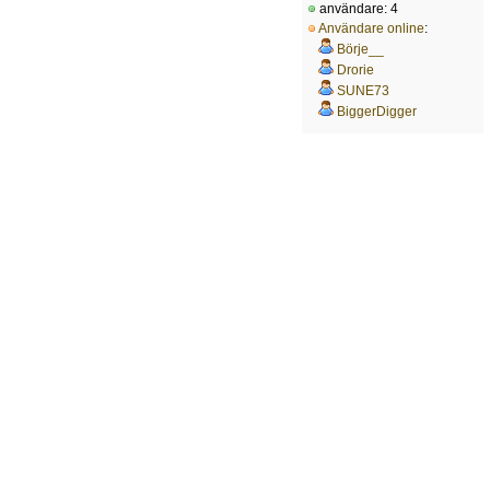
användare: 4
Användare online
:
Börje__
Drorie
SUNE73
BiggerDigger