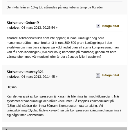
Den fylls ifrån en 13kg tub ståendes på våg. tubens temp ca 6grader
Skrivet av: Oskar P.
Infoga citat
«
skrivet:
04 mars 2013, 20:26:54 »
snarare schraderventilen som inte öppnar, du vacuumsuger nog bara
manometerstället... man brukar få in runt 300-500 gram i anläggningar i den
storleken om man bara släpper på köldmediat utan att starta kompressorn, man
kan få i hela laddningen (750 eller 850g beroende på marknad) genom att bara
värma tuben med värmepistol, eller är det så att du fyller i gasform?
Skrivet av: murray321
Infoga citat
«
skrivet:
04 mars 2013, 20:14:45 »
Hejsan.
Kan det vara så att kompressorn är kass när bilen inte tar imot köldmedium. När
systemet är vaccumsugit och håller vaccumet. Så kopplas köldmediumet på
(13kg tub) så drar den in ca 80gram. Kompressorn startar aldrig. Vid
tvångskörning (Byglad lågtrycksvakt) så går kompressorn igång med suger inte i
sig något mer köldmedium.