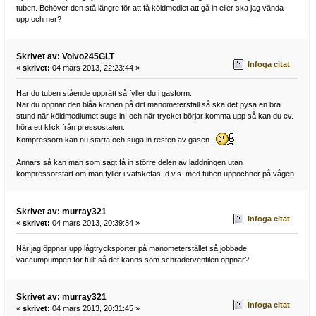
tuben. Behöver den stå längre för att få köldmediet att gå in eller ska jag vända
upp och ner?
Skrivet av: Volvo245GLT
Infoga citat
«
skrivet:
04 mars 2013, 22:23:44 »
Har du tuben stående upprätt så fyller du i gasform.
När du öppnar den blåa kranen på ditt manometerställ så ska det pysa en bra
stund när köldmediumet sugs in, och när trycket börjar komma upp så kan du ev.
höra ett klick från pressostaten.
Kompressorn kan nu starta och suga in resten av gasen.
Annars så kan man som sagt få in större delen av laddningen utan
kompressorstart om man fyller i vätskefas, d.v.s. med tuben uppochner på vågen.
Skrivet av: murray321
Infoga citat
«
skrivet:
04 mars 2013, 20:39:34 »
När jag öppnar upp lågtrycksporter på manometerstället så jobbade
vaccumpumpen för fullt så det känns som schraderventilen öppnar?
Skrivet av: murray321
Infoga citat
«
skrivet:
04 mars 2013, 20:31:45 »