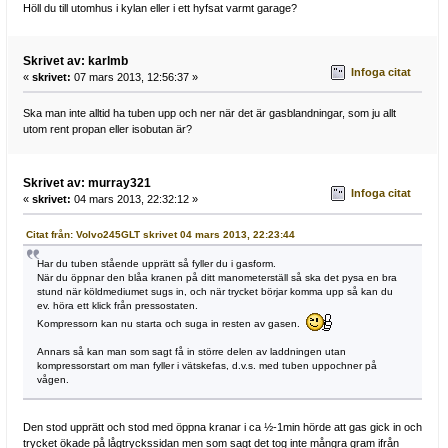
Höll du till utomhus i kylan eller i ett hyfsat varmt garage?
Skrivet av: karlmb
Infoga citat
«
skrivet:
07 mars 2013, 12:56:37 »
Ska man inte alltid ha tuben upp och ner när det är gasblandningar, som ju allt
utom rent propan eller isobutan är?
Skrivet av: murray321
Infoga citat
«
skrivet:
04 mars 2013, 22:32:12 »
Citat från: Volvo245GLT skrivet 04 mars 2013, 22:23:44
Har du tuben stående upprätt så fyller du i gasform.
När du öppnar den blåa kranen på ditt manometerställ så ska det pysa en bra
stund när köldmediumet sugs in, och när trycket börjar komma upp så kan du
ev. höra ett klick från pressostaten.
Kompressorn kan nu starta och suga in resten av gasen.
Annars så kan man som sagt få in större delen av laddningen utan
kompressorstart om man fyller i vätskefas, d.v.s. med tuben uppochner på
vågen.
Den stod upprätt och stod med öppna kranar i ca ½-1min hörde att gas gick in och
trycket ökade på lågtryckssidan men som sagt det tog inte mångra gram ifrån