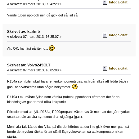
Infoga citat
«
skrivet:
09 mars 2013, 09:42:29 »
Vände tuben upp och ner, då gick det så fint så
Skrivet av: karlmb
Infoga citat
«
skrivet:
07 mars 2013, 16:35:07 »
Ah, OK, har läst på lite nu...
Skrivet av: Volvo245GLT
Infoga citat
«
skrivet:
07 mars 2013, 16:05:00 »
R134a som bilen skall ha är en enkomponentsgas, och går alltså att ladda både i
gas- och vätskefas utan några bekymmer.
R410a t.ex. måste fyllas som vätska (tuben uppochner) eftersom det är en
blandning av gaser med olika kokpunkt.
Fördelen med att fylla R134a, R290/propan i vätskefas är mest att det går mycket
snabbare än att låta systemet dra i sig ånga (gas).
Men i alla fall: Lät du det fyllas på tills det hördes att det inte gick över mer gas, så
borde det trycket räcka för att slå till lågtrycksvakten så att kompressorn kan
starta.