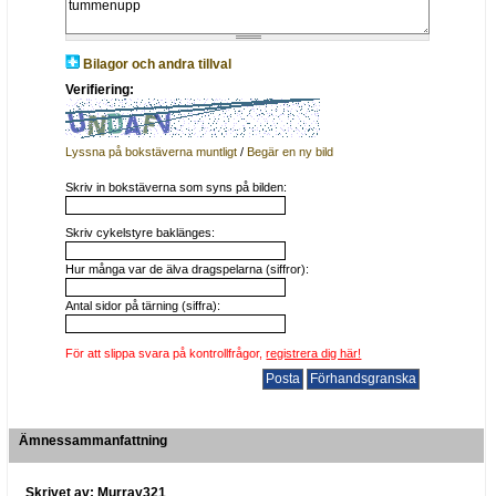
Bilagor och andra tillval
Verifiering:
Lyssna på bokstäverna muntligt
/
Begär en ny bild
Skriv in bokstäverna som syns på bilden:
Skriv cykelstyre baklänges:
Hur många var de älva dragspelarna (siffror):
Antal sidor på tärning (siffra):
För att slippa svara på kontrollfrågor,
registrera dig här!
Ämnessammanfattning
Skrivet av: Murray321