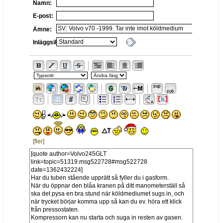
Namn:
E-post:
Ämne:
Inläggsikon:
[fler]