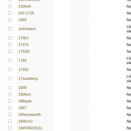
150kvm
Ny
152-1729
Ny
1560
Ny
Lä
164Anders
vä
170KJ
Ny
17374
Ny
175GD
Ny
Lä
1784
vä
17932
Ny
Lä
17sundberg
vä
1800
Ny
180kvm
Ny
188auto
Ny
1907
Ny
190ecosworth
Ny
190Evo2
Ny
194509224111
Ny