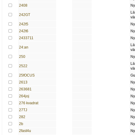
2408
Ny
Lä
242GT
vä
242t5
Ny
242t6
Ny
2433711
Ny
Lä
24:an
vä
250
Ny
Lä
2522
vä
25fOCUS
Gu
2613
Ny
263681
Ny
264joj
Ny
276 kvadrat
Ny
27TJ
Ny
282
Ny
2b
Ny
2fast4u
Ny