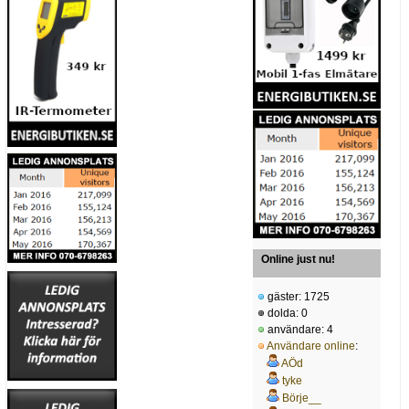
Online just nu!
gäster: 1725
dolda: 0
användare: 4
Användare online
:
AÖd
tyke
Börje__