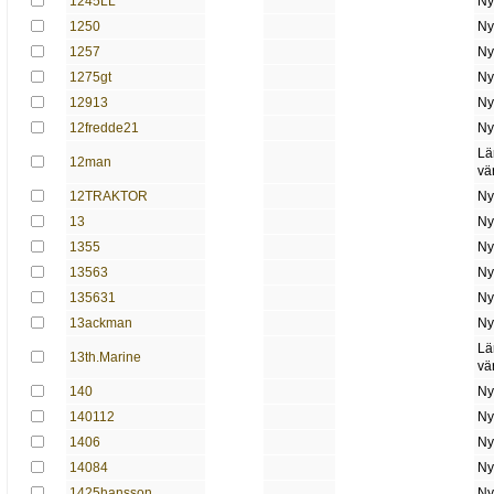
1245LL
Ny
1250
Ny
1257
Ny
1275gt
Ny
12913
Ny
12fredde21
Ny
Lä
12man
vä
12TRAKTOR
Ny
13
Ny
1355
Ny
13563
Ny
135631
Ny
13ackman
Ny
Lä
13th.Marine
vä
140
Ny
140112
Ny
1406
Ny
14084
Ny
1425hansson
Ny