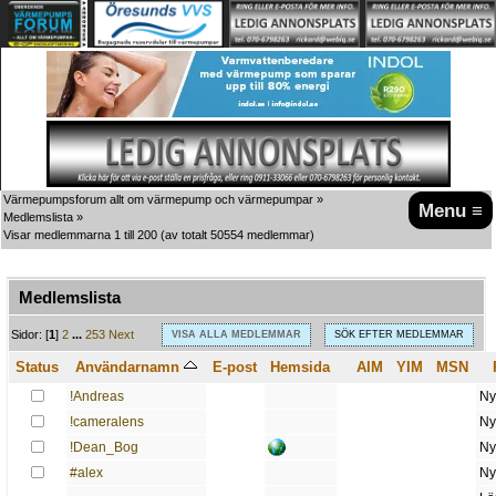
Värmepumpsforum allt om värmepump och värmepumpar
»
Menu ≡
Medlemslista
»
Visar medlemmarna 1 till 200
(av totalt 50554 medlemmar)
Medlemslista
A
B
C
D
E
F
G
H
I
J
K
L
M
N
O
P
Q
R
S
T
U
V
W
X
Y
Z
Sidor: [
1
]
2
...
253
Next
VISA ALLA MEDLEMMAR
SÖK EFTER MEDLEMMAR
Status
Användarnamn
E-post
Hemsida
AIM
YIM
MSN
!Andreas
Ny
!cameralens
Ny
!Dean_Bog
Ny
#alex
Ny