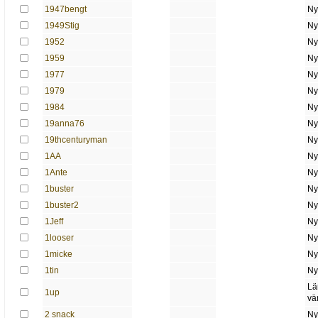
1947bengt
Ny
1949Stig
Ny
1952
Ny
1959
Ny
1977
Ny
1979
Ny
1984
Ny
19anna76
Ny
19thcenturyman
Ny
1AA
Ny
1Ante
Ny
1buster
Ny
1buster2
Ny
1Jeff
Ny
1looser
Ny
1micke
Ny
1tin
Ny
Lä
1up
vä
2 snack
Ny