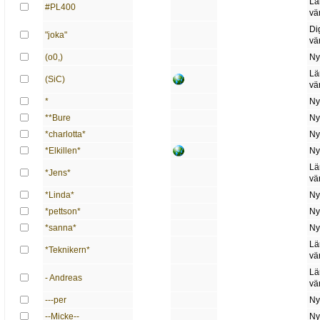
Lä
#PL400
vä
Di
"joka"
vä
(o0,)
Ny
Lä
(SiC)
vä
*
Ny
**Bure
Ny
*charlotta*
Ny
*Elkillen*
Ny
Lä
*Jens*
vä
*Linda*
Ny
*pettson*
Ny
*sanna*
Ny
Lä
*Teknikern*
vä
Lä
- Andreas
vä
---per
Ny
--Micke--
Ny