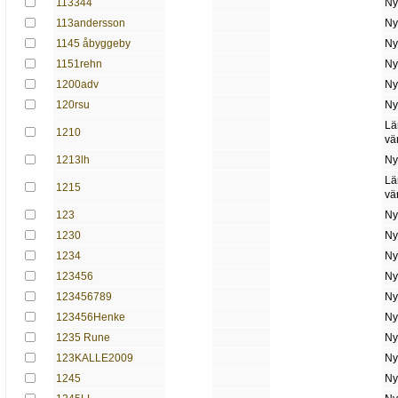
113344
Ny
113andersson
Ny
1145 åbyggeby
Ny
1151rehn
Ny
1200adv
Ny
120rsu
Ny
Lä
1210
vä
1213lh
Ny
Lä
1215
vä
123
Ny
1230
Ny
1234
Ny
123456
Ny
123456789
Ny
123456Henke
Ny
1235 Rune
Ny
123KALLE2009
Ny
1245
Ny