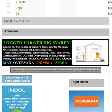
2Hektar
Ny
2hjul
Ny
2jj
Ny
Sidor: [
1
]
2
...
253
Next
Annonser
Right Block