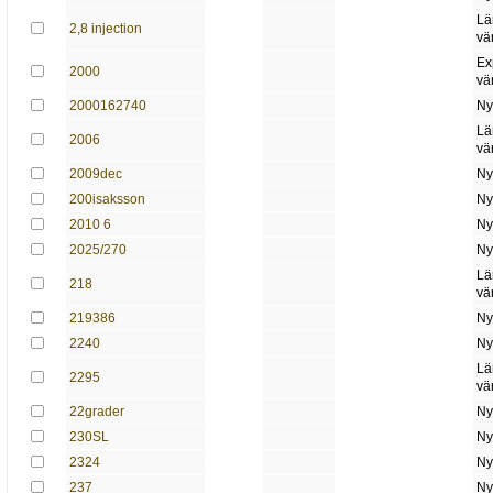
Lä
2,8 injection
vä
Ex
2000
vä
2000162740
Ny
Lä
2006
vä
2009dec
Ny
200isaksson
Ny
2010 6
Ny
2025/270
Ny
Lä
218
vä
219386
Ny
2240
Ny
Lä
2295
vä
22grader
Ny
230SL
Ny
2324
Ny
237
Ny