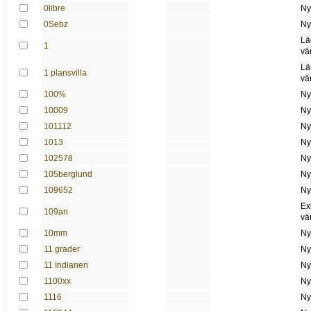
0libre
Ny
0Sebz
Ny
Lä
1
vä
Lä
1 plansvilla
vä
100%
Ny
10009
Ny
101112
Ny
1013
Ny
102578
Ny
105berglund
Ny
109652
Ny
Ex
109an
vä
10mm
Ny
11 grader
Ny
11 Indianen
Ny
1100xx
Ny
1116
Ny