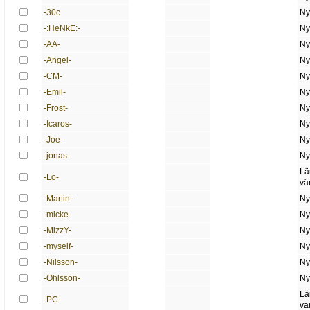
-30c
Ny
-:HeNkE:-
Ny
-AA-
Ny
-Angel-
Ny
-CM-
Ny
-Emil-
Ny
-Frost-
Ny
-Icaros-
Ny
-Joe-
Ny
-jonas-
Ny
Lä
-Lo-
vä
-Martin-
Ny
-micke-
Ny
-MizzY-
Ny
-myself-
Ny
-Nilsson-
Ny
-Ohlsson-
Ny
Lä
-PC-
vä