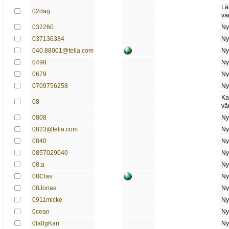
Lä
02dag
vä
032260
Ny
037136384
Ny
040.88001@telia.com
Ny
0498
Ny
0679
Ny
0709756258
Ny
Ka
08
vä
0808
Ny
0823@telia.com
Ny
0840
Ny
0857029040
Ny
08:a
Ny
08Clas
Ny
08Jonas
Ny
0911micke
Ny
0cean
Ny
0la0gKari
Ny