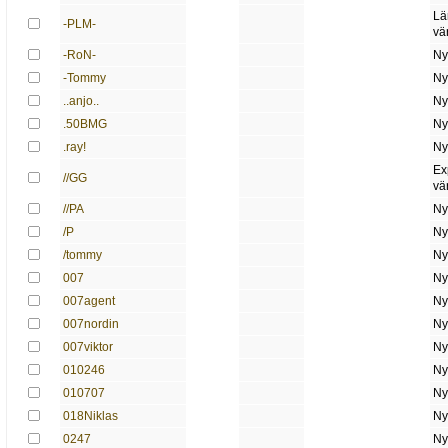
Lä
-PLM-
vä
-RoN-
Ny
-Tommy
Ny
..anjo..
Ny
.50BMG
Ny
.ray!
Ny
Ex
//GG
vä
//PA
Ny
/P
Ny
/tommy
Ny
007
Ny
007agent
Ny
007nordin
Ny
007viktor
Ny
010246
Ny
010707
Ny
018Niklas
Ny
0247
Ny