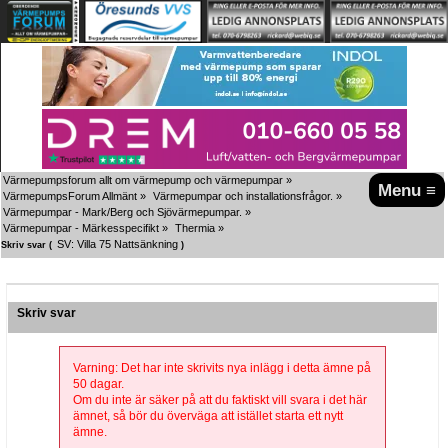
Värmepumpsforum allt om värmepump och värmepumpar
»
Menu ≡
VärmepumpsForum Allmänt
»
Värmepumpar och installationsfrågor.
»
Värmepumpar - Mark/Berg och Sjövärmepumpar.
»
Värmepumpar - Märkesspecifikt
»
Thermia
»
SV: Villa 75 Nattsänkning
Skriv svar (
)
Skriv svar
Varning: Det har inte skrivits nya inlägg i detta ämne på
50 dagar.
Om du inte är säker på att du faktiskt vill svara i det här
ämnet, så bör du överväga att istället starta ett nytt
ämne.