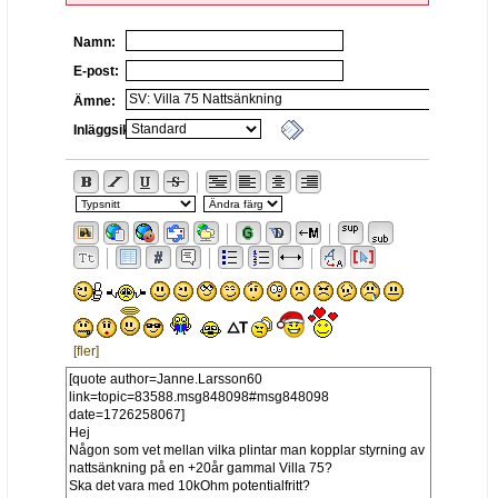
Namn:
E-post:
Ämne:
Inläggsikon:
[fler]