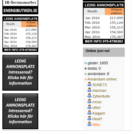
Online just nu!
gäster: 1605
dolda: 0
användare: 8
Användare online
:
SUNE73
macman
Zyberdude
rocas
ulfuri
Kaggen
Heat?
Mike