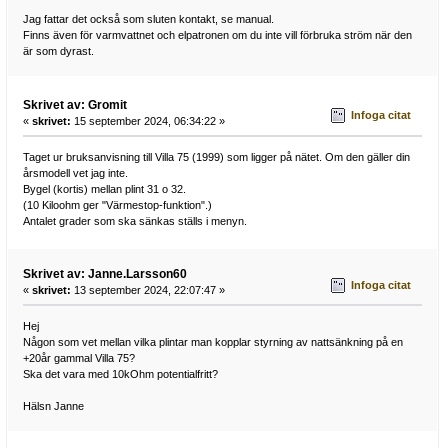
Jag fattar det också som sluten kontakt, se manual.
Finns även för varmvattnet och elpatronen om du inte vill förbruka ström när den
är som dyrast.
Skrivet av: Gromit
Infoga citat
«
skrivet:
15 september 2024, 06:34:22 »
Taget ur bruksanvisning till Villa 75 (1999) som ligger på nätet. Om den gäller din
årsmodell vet jag inte.
Bygel (kortis) mellan plint 31 o 32.
(10 Kiloohm ger "Värmestop-funktion".)
Antalet grader som ska sänkas ställs i menyn.
Skrivet av: Janne.Larsson60
Infoga citat
«
skrivet:
13 september 2024, 22:07:47 »
Hej
Någon som vet mellan vilka plintar man kopplar styrning av nattsänkning på en
+20år gammal Villa 75?
Ska det vara med 10kOhm potentialfritt?
Hälsn Janne