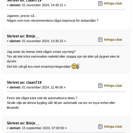
Skrivet av: claan719
Infoga citat
«
skrivet:
01 november 2024, 14:45:21 »
Jajamen, precis så ..
Någon som kan rekommendera något beprövat för ändamålet ?
Skrivet av: Börje__
Infoga citat
«
skrivet:
01 november 2024, 13:35:15 »
Jag antar du menar med någon smart styrning?
Tex att inte köra varmvatten nattetid eller stoppa vpn de tider på dygnet elen är
dyrare
Det bör väl gå bra med smartstyrningsreläer
Skrivet av: claan719
Infoga citat
«
skrivet:
01 november 2024, 11:46:06 »
Finns det något känt sätt att automatisera detta ?
Skulle vilja att denna bygling slår till per automatik via tex en tuya-enhet eller
liknande.
Skrivet av: Börje__
Infoga citat
«
skrivet:
15 september 2024, 07:00:50 »