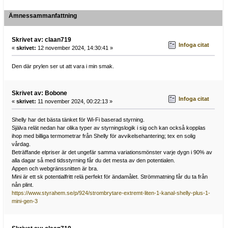
Ämnessammanfattning
Skrivet av: claan719
Infoga citat
«
skrivet:
12 november 2024, 14:30:41 »
Den där prylen ser ut att vara i min smak.
Skrivet av: Bobone
Infoga citat
«
skrivet:
11 november 2024, 00:22:13 »
Shelly har det bästa tänket för Wi-Fi baserad styrning.
Själva relät nedan har olika typer av styrningslogik i sig och kan också kopplas
ihop med billiga termometrar från Shelly för avvikelsehantering; tex en solig
vårdag.
Beträffande elpriser är det ungefär samma variationsmönster varje dygn i 90% av
alla dagar så med tidsstyrning får du det mesta av den potentialen.
Appen och webgränssnitten är bra.
Mini är ett sk potentialfritt relä perfekt för ändamålet. Strömmatning får du ta från
nån plint.
https://www.styrahem.se/p/924/strombrytare-extremt-liten-1-kanal-shelly-plus-1-
mini-gen-3