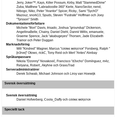
Jerry, Joker™, Kays, Killer Possum, Kirby, Matt "SlammedDime"
Zuba, Matthew "Labradoodle-360" Kerle, NanoSector, nend,
Nibogo, Niko, Peter "Arantor" Spicer, Ricky., Sami "SychO"
Mazouz, snork13, Spuds, Steven "Fustrate" Hoffman och Joey
"Tyrsson" Smith
Dokumentationsförfattare
Michele "Illori" Davis, Irisado, Joshua "groundup" Dickerson,
AngellinaBelle, Chainy, Daniel Diehl, Dannii Willis, emanuele,
Graeme Spence, Jack "akabugeyes" Thorsen, Jade Elizabeth
Trainor och Peter Duggan
Marknadsföring
Will "Kindred" Wagner, Marcus "cσσкιє мσηѕтєя" Forsberg, Ralph "
[n3rve]" Otowo, rickC, Tony Reid och Mert "Antes" Alınbay
Språkanpassare
Nikola "Dzonny" Novaković, Francisco "d3vcho" Domínguez, m4z,
Relyana, Robert., Akyhne och GravuTrad
Serveradministratörer
Derek Schwab, Michael Johnson och Liroy van Hoewijk
Svensk översättning
Svensk översättning
Daniel Hofverberg, Coola_Daffy och cσσкιє мσηѕтєя
Speciellt tack