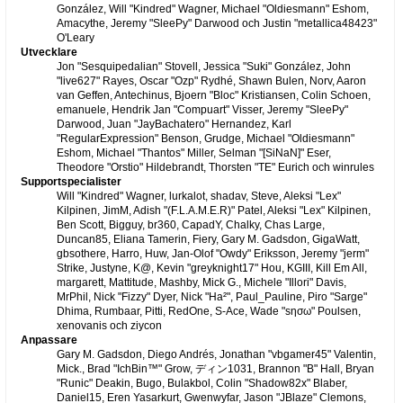
González, Will "Kindred" Wagner, Michael "Oldiesmann" Eshom,
Amacythe, Jeremy "SleePy" Darwood och Justin "metallica48423"
O'Leary
Utvecklare
Jon "Sesquipedalian" Stovell, Jessica "Suki" González, John
"live627" Rayes, Oscar "Ozp" Rydhé, Shawn Bulen, Norv, Aaron
van Geffen, Antechinus, Bjoern "Bloc" Kristiansen, Colin Schoen,
emanuele, Hendrik Jan "Compuart" Visser, Jeremy "SleePy"
Darwood, Juan "JayBachatero" Hernandez, Karl
"RegularExpression" Benson, Grudge, Michael "Oldiesmann"
Eshom, Michael "Thantos" Miller, Selman "[SiNaN]" Eser,
Theodore "Orstio" Hildebrandt, Thorsten "TE" Eurich och winrules
Supportspecialister
Will "Kindred" Wagner, lurkalot, shadav, Steve, Aleksi "Lex"
Kilpinen, JimM, Adish "(F.L.A.M.E.R)" Patel, Aleksi "Lex" Kilpinen,
Ben Scott, Bigguy, br360, CapadY, Chalky, Chas Large,
Duncan85, Eliana Tamerin, Fiery, Gary M. Gadsdon, GigaWatt,
gbsothere, Harro, Huw, Jan-Olof "Owdy" Eriksson, Jeremy "jerm"
Strike, Justyne, K@, Kevin "greyknight17" Hou, KGIII, Kill Em All,
margarett, Mattitude, Mashby, Mick G., Michele "Illori" Davis,
MrPhil, Nick "Fizzy" Dyer, Nick "Ha²", Paul_Pauline, Piro "Sarge"
Dhima, Rumbaar, Pitti, RedOne, S-Ace, Wade "sησω" Poulsen,
xenovanis och ziycon
Anpassare
Gary M. Gadsdon, Diego Andrés, Jonathan "vbgamer45" Valentin,
Mick., Brad "IchBin™" Grow, ディン1031, Brannon "B" Hall, Bryan
"Runic" Deakin, Bugo, Bulakbol, Colin "Shadow82x" Blaber,
Daniel15, Eren Yasarkurt, Gwenwyfar, Jason "JBlaze" Clemons,