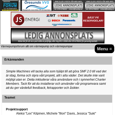
Värmepumpsforum allt om värmepump och värmepumpar
Menu ≡
Erkännanden
Simple Machines vill tacka alla som hjälpt till att göra SMF 2.0 till vad det
är idag, forma och styra vårt projekt, allt i alla väder. Det skulle inte varit
möjligt utan er. Detta inkluderar våra användare och i synnerhet Charter
Members. Tack för att du installerar och använder vår programvara samt
att du ger värdefull feedback, felrapporter och åsikter.
Teamet
Projektsupport
Aleksi "Lex" Kilpinen, Michele "Illori" Davis, Jessica "Suki"