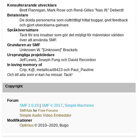
Konsulterarande utvecklare
Brett Flannigan, Mark Rose och René-Gilles "Nao 尚" Deberdt
Betatestare
De dolda personerna som outtröttligt hittat buggar, givit feedback
och gjort utvecklarna galnare.
Språköversättare
Tack för era insatser som gör det möjligt för människor världen
över att använda SMF.
Grundaren av SMF
Unknown W. "[Unknown]" Brackets
Ursprungliga projektledare
Jeff Lewis, Joseph Fung och David Recordon
In loving memory of
Crip, K@, metallica48423 och Paul_Pauline
Och till alla som vi kan ha missat: Tack!
Copyright
Forum
SMF 2.0.19
|
SMF © 2017
,
Simple Machines
SMFAds
for
Free Forums
Simple Audio Video Embedder
Modifikationer
Optimus
© 2010–2020, Bugo