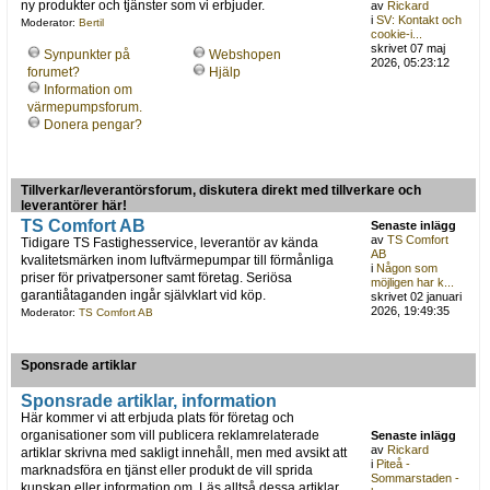
ny produkter och tjänster som vi erbjuder.
av
Rickard
i
SV: Kontakt och
Moderator:
Bertil
cookie-i...
skrivet 07 maj
Synpunkter på
Webshopen
2026, 05:23:12
forumet?
Hjälp
Information om
värmepumpsforum.
Donera pengar?
Tillverkar/leverantörsforum, diskutera direkt med tillverkare och
leverantörer här!
TS Comfort AB
Senaste inlägg
av
TS Comfort
Tidigare TS Fastighesservice, leverantör av kända
AB
kvalitetsmärken inom luftvärmepumpar till förmånliga
i
Någon som
priser för privatpersoner samt företag. Seriösa
möjligen har k...
garantiåtaganden ingår självklart vid köp.
skrivet 02 januari
2026, 19:49:35
Moderator:
TS Comfort AB
Sponsrade artiklar
Sponsrade artiklar, information
Här kommer vi att erbjuda plats för företag och
organisationer som vill publicera reklamrelaterade
Senaste inlägg
av
Rickard
artiklar skrivna med sakligt innehåll, men med avsikt att
i
Piteå -
marknadsföra en tjänst eller produkt de vill sprida
Sommarstaden -
kunskap eller information om. Läs alltså dessa artiklar