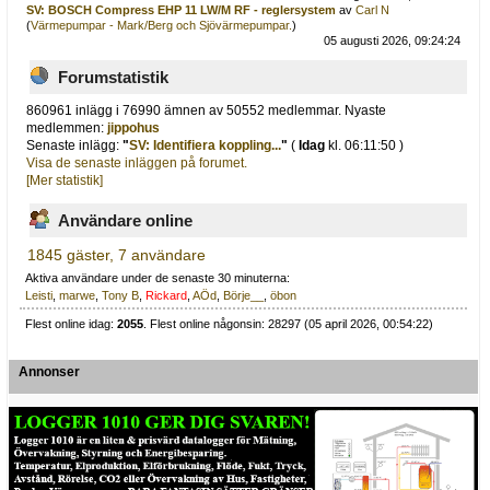
SV: BOSCH Compress EHP 11 LW/M RF - reglersystem
av
Carl N
(
Värmepumpar - Mark/Berg och Sjövärmepumpar.
)
05 augusti 2026, 09:24:24
Forumstatistik
860961 inlägg i 76990 ämnen av 50552 medlemmar. Nyaste
medlemmen:
jippohus
Senaste inlägg:
"
SV: Identifiera koppling...
"
(
Idag
kl. 06:11:50 )
Visa de senaste inläggen på forumet.
[Mer statistik]
Användare online
1845 gäster, 7 användare
Aktiva användare under de senaste 30 minuterna:
Leisti
,
marwe
,
Tony B
,
Rickard
,
AÖd
,
Börje__
,
öbon
Flest online idag:
2055
. Flest online någonsin: 28297 (05 april 2026, 00:54:22)
Annonser