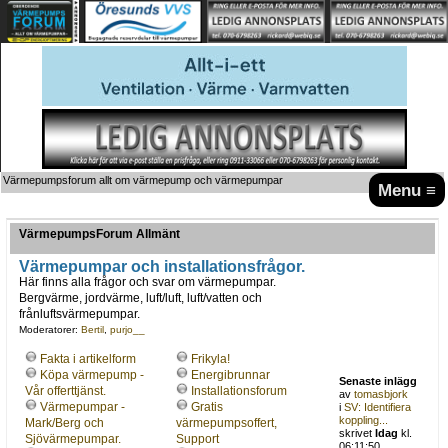
Värmepumpsforum allt om värmepump och värmepumpar
Menu ≡
VärmepumpsForum Allmänt
Värmepumpar och installationsfrågor.
Här finns alla frågor och svar om värmepumpar.
Bergvärme, jordvärme, luft/luft, luft/vatten och
frånluftsvärmepumpar.
Moderatorer:
Bertil
,
purjo__
Fakta i artikelform
Frikyla!
Köpa värmepump -
Energibrunnar
Senaste inlägg
Vår offerttjänst.
Installationsforum
av
tomasbjork
Värmepumpar -
Gratis
i
SV: Identifiera
koppling...
Mark/Berg och
värmepumpsoffert,
skrivet
Idag
kl.
Sjövärmepumpar.
Support
06:11:50