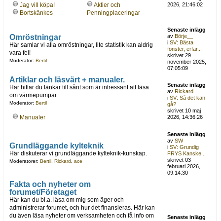
Jag vill köpa!
Aktier och
2026, 21:46:02
Bortskänkes
Penningplaceringar
Senaste inlägg
Omröstningar
av
Börje__
i
SV: Bästa
Här samlar vi alla omröstningar, lite statistik kan aldrig
fönster, erfar...
vara fel!
skrivet 29
Moderator:
Bertil
november 2025,
07:05:09
Artiklar och läsvärt + manualer.
Senaste inlägg
Här hittar du länkar till sånt som är intressant att läsa
av
Rickard
om värmepumpar.
i
SV: Så det kan
Moderator:
Bertil
gå?
skrivet 10 maj
Manualer
2026, 14:36:26
Senaste inlägg
av
SW
Grundläggande kylteknik
i
SV: Grundig
Här diskuterar vi grundläggande kylteknik-kunskap.
FRYS Kanske...
skrivet 03
Moderatorer:
Bertil
,
Rickard
,
ace
februari 2026,
09:14:30
Fakta och nyheter om
forumet/Företaget
Här kan du bl.a. läsa om mig som äger och
administrerar forumet, och hur det finansieras. Här kan
du även läsa nyheter om verksamheten och få info om
Senaste inlägg