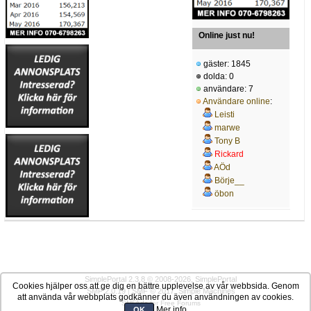
Online just nu!
gäster: 1845
dolda: 0
användare: 7
Användare online
:
Leisti
marwe
Tony B
Rickard
AÖd
Börje__
öbon
SimplePortal 2.3.8 © 2008-2026, SimplePortal
Cookies hjälper oss att ge dig en bättre upplevelse av vår webbsida. Genom
SMF 2.0.19
|
SMF © 2017
,
Simple Machines
att använda vår webbplats godkänner du även användningen av cookies.
SMFAds
for
Free Forums
Mer info
OK