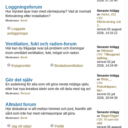
2026, 07:32:40
Loggningsforum
Senaste inlägg
Hur mycket spar man med värmepump? Vad är normalt
av
micke_011
förbrukning efter installation?
i
SV:
Moderator:
Bertil
Elförbrukning Juli
2...
Loggade
skrivet 02 augusti
2026, 14:16:12
anläggningar
Ventilation, fukt och radon-forum
Senaste inlägg
Här kan du fråga/ge svar på problem och lösningar
av
Niklaspe
inom området ventilation, fukt, mögel och radon.
i
SV: Tillbyggnad
Moderator:
Bertil
bjälklag...
skrivet 02 juli
Krypgrunder
Bostadsventilation
2026, 14:24:45
Senaste inlägg
Gör det själv
av
Börje__
i
SV:
En avdelning för alla som vill göra mesta möjliga själv,
Robotklippare,
eller har nya kreativa ideér som de vill dela med sig av!
fjärr...
Moderator:
Rickard
skrivet 01 juli
2026, 20:04:39
Allmänt forum
Här diskuterar vi allt mellan himmel och jord, framför allt
Senaste inlägg
sånt som inte har med värmepumpar att göra.
av
BiggerDigger
Moderator:
Bertil
i
SV: Vi som kör
elbil
Jag vill sälja!
Politik
skrivet 05 augusti