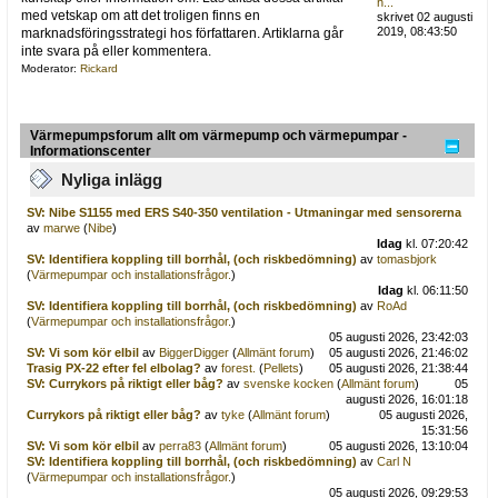
h...
med vetskap om att det troligen finns en
skrivet 02 augusti
2019, 08:43:50
marknadsföringsstrategi hos författaren. Artiklarna går
inte svara på eller kommentera.
Moderator:
Rickard
Värmepumpsforum allt om värmepump och värmepumpar -
Informationscenter
Nyliga inlägg
SV: Nibe S1155 med ERS S40-350 ventilation - Utmaningar med sensorerna
av
marwe
(
Nibe
)
Idag
kl. 07:20:42
SV: Identifiera koppling till borrhål, (och riskbedömning)
av
tomasbjork
(
Värmepumpar och installationsfrågor.
)
Idag
kl. 06:11:50
SV: Identifiera koppling till borrhål, (och riskbedömning)
av
RoAd
(
Värmepumpar och installationsfrågor.
)
05 augusti 2026, 23:42:03
SV: Vi som kör elbil
av
BiggerDigger
(
Allmänt forum
)
05 augusti 2026, 21:46:02
Trasig PX-22 efter fel elbolag?
av
forest.
(
Pellets
)
05 augusti 2026, 21:38:44
SV: Currykors på riktigt eller båg?
av
svenske kocken
(
Allmänt forum
)
05
augusti 2026, 16:01:18
Currykors på riktigt eller båg?
av
tyke
(
Allmänt forum
)
05 augusti 2026,
15:31:56
SV: Vi som kör elbil
av
perra83
(
Allmänt forum
)
05 augusti 2026, 13:10:04
SV: Identifiera koppling till borrhål, (och riskbedömning)
av
Carl N
(
Värmepumpar och installationsfrågor.
)
05 augusti 2026, 09:29:53