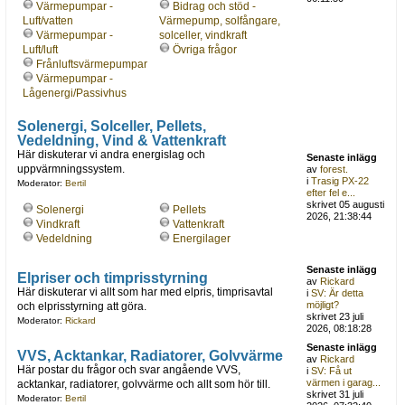
Värmepumpar -
Bidrag och stöd -
Luft/vatten
Värmepump, solfångare,
Värmepumpar -
solceller, vindkraft
Luft/luft
Övriga frågor
Frånluftsvärmepumpar
Värmepumpar -
Lågenergi/Passivhus
Solenergi, Solceller, Pellets,
Vedeldning, Vind & Vattenkraft
Här diskuterar vi andra energislag och
Senaste inlägg
uppvärmningssystem.
av
forest.
i
Trasig PX-22
Moderator:
Bertil
efter fel e...
skrivet 05 augusti
Solenergi
Pellets
2026, 21:38:44
Vindkraft
Vattenkraft
Vedeldning
Energilager
Senaste inlägg
Elpriser och timprisstyrning
av
Rickard
Här diskuterar vi allt som har med elpris, timprisavtal
i
SV: Är detta
möjligt?
och elprisstyrning att göra.
skrivet 23 juli
Moderator:
Rickard
2026, 08:18:28
Senaste inlägg
VVS, Acktankar, Radiatorer, Golvvärme
av
Rickard
Här postar du frågor och svar angående VVS,
i
SV: Få ut
värmen i garag...
acktankar, radiatorer, golvvärme och allt som hör till.
skrivet 31 juli
Moderator:
Bertil