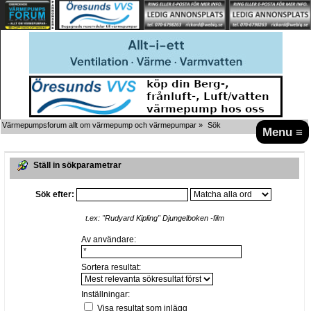
Värmepumpsforum allt om värmepump och värmepumpar
»
Sök
Menu ≡
Ställ in sökparametrar
Sök efter:
t.ex:
"Rudyard Kipling" Djungelboken -film
Av användare:
Sortera resultat:
Inställningar:
Visa resultat som inlägg