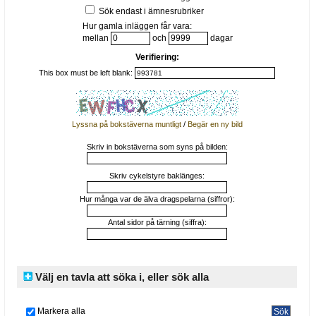
Sök endast i ämnesrubriker
Hur gamla inläggen får vara:
mellan
och
dagar
Verifiering:
This box must be left blank:
Lyssna på bokstäverna muntligt
/
Begär en ny bild
Skriv in bokstäverna som syns på bilden:
Skriv cykelstyre baklänges:
Hur många var de älva dragspelarna (siffror):
Antal sidor på tärning (siffra):
Välj en tavla att söka i, eller sök alla
Markera alla