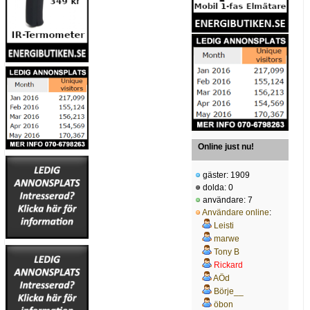
Online just nu!
gäster: 1909
dolda: 0
användare: 7
Användare online
:
Leisti
marwe
Tony B
Rickard
AÖd
Börje__
öbon