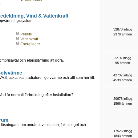
s
 Vedeldning, Vind & Vattenkraft
uppvärmningssystem.
32878 inlägg
Pellets
2379 ämnen
Vattenkraft
Energilager
2214 inlägg
timprisavtal och elprisstyrning att göra.
95 ämnen
 Golvvärme
42737 inlägg
S, acktankar, radiatorer, golvvärme och allt som hör till.
4539 ämnen
är normalt förbrukning efter installation?
20678 inlägg
1566 ämnen
orum
lösningar inom området ventilation, fukt, mögel och
17526 inlägg
1843 ämnen