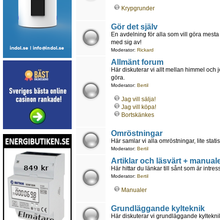
Krypgrunder
Gör det själv
En avdelning för alla som vill göra mesta 
med sig av!
Moderator:
Rickard
Allmänt forum
Här diskuterar vi allt mellan himmel och 
göra.
Moderator:
Bertil
Jag vill sälja!
Jag vill köpa!
Bortskänkes
Omröstningar
Här samlar vi alla omröstningar, lite statis
Moderator:
Bertil
Artiklar och läsvärt + manuale
Här hittar du länkar till sånt som är intr
Moderator:
Bertil
Manualer
Grundläggande kylteknik
Här diskuterar vi grundläggande kyltekn