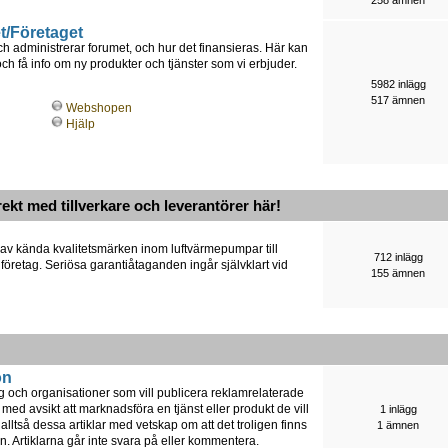
t/Företaget
h administrerar forumet, och hur det finansieras. Här kan
 få info om ny produkter och tjänster som vi erbjuder.
5982 inlägg
517 ämnen
Webshopen
Hjälp
rekt med tillverkare och leverantörer här!
 av kända kvalitetsmärken inom luftvärmepumpar till
712 inlägg
 företag. Seriösa garantiåtaganden ingår självklart vid
155 ämnen
on
ag och organisationer som vill publicera reklamrelaterade
 med avsikt att marknadsföra en tjänst eller produkt de vill
1 inlägg
lltså dessa artiklar med vetskap om att det troligen finns
1 ämnen
n. Artiklarna går inte svara på eller kommentera.