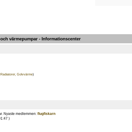
ch värmepumpar - Informationscenter
 Radiatorer, Golvvärme
)
ar. Nyaste medlemmen:
flugfiskarn
01:47 )