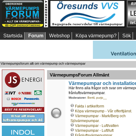
Startsida
Forum
Webshop
Köpa värmepump?
Sök
Värmepumpsforum allt om värmepump och värmepumpar
VärmepumpsForum Allmänt
Värmepumpar och installatio
Här finns alla frågor och svar om värmepu
frånluftsvärmepumpar.
Moderatorer:
Bertil
,
purjo__
Fakta i artikelform
Köpa värmepump - Vår offerttjänst.
Värmepumpar - Mark/Berg och
Sjövärmepumpar.
Värmepumpar - Luft/vatten
Värmepumpar - Luft/luft
Frånluftsvärmepumpar