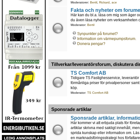
Moderatorer:
Bertil
,
Rickard
,
ace
Fakta och nyheter om forume
Här kan du bl.a. läsa om mig som äger oc
du även läsa nyheter om verksamheten och
Moderator:
Bertil
Synpunkter på forumet?
Information om värmepumpsforum.
Donera pengar?
Tillverkar/leverantörsforum, diskutera di
TS Comfort AB
Tidigare TS Fastighesservice, leverantör
förmånliga priser för privatpersoner samt
köp.
Moderator:
TS Comfort AB
Sponsrade artiklar
Sponsrade artiklar, informati
Här kommer vi att erbjuda plats för föret
artiklar skrivna med sakligt innehåll, men
sprida kunskap eller information om. Läs a
en marknadsföringsstrategi hos författare