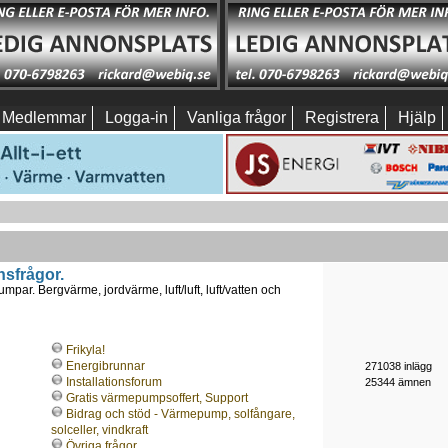
Medlemmar
Logga-in
Vanliga frågor
Registrera
Hjälp
nsfrågor.
mpar. Bergvärme, jordvärme, luft/luft, luft/vatten och
Frikyla!
Energibrunnar
271038 inlägg
Installationsforum
25344 ämnen
Gratis värmepumpsoffert, Support
Bidrag och stöd - Värmepump, solfångare,
solceller, vindkraft
Övriga frågor