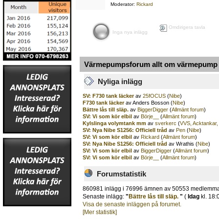
Moderator:
Rickard
Omdirigera tavla
Inga nya inlägg
Värmepumpsforum allt om värmepump o
Nyliga inlägg
SV: F730 tank läcker
av
25fOCUS
(
Nibe
)
F730 tank läcker
av Anders Bosson (
Nibe
)
Bättre lås till släp.
av
BiggerDigger
(
Allmänt forum
)
SV: Vi som kör elbil
av
Börje__
(
Allmänt forum
)
Kylslinga volymtank mm
av
sverkerc
(
VVS, Acktankar,
SV: Nya Nibe S1256: Officiell tråd
av
Pen
(
Nibe
)
SV: Vi som kör elbil
av
Rickard
(
Allmänt forum
)
SV: Nya Nibe S1256: Officiell tråd
av Wrathis (
Nibe
)
SV: Vi som kör elbil
av
BiggerDigger
(
Allmänt forum
)
SV: Vi som kör elbil
av
Börje__
(
Allmänt forum
)
Forumstatistik
860981 inlägg i 76996 ämnen av 50553 medlemm
Senaste inlägg:
"
Bättre lås till släp.
"
(
Idag
kl. 18:
Visa de senaste inläggen på forumet.
[Mer statistik]