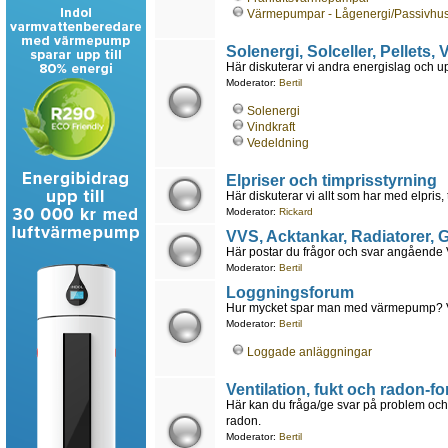
Värmepumpar - Lågenergi/Passivhu
Solenergi, Solceller, Pellets,
Här diskuterar vi andra energislag och 
Moderator:
Bertil
Solenergi
Vindkraft
Vedeldning
Elpriser och timprisstyrning
Här diskuterar vi allt som har med elpris, 
Moderator:
Rickard
VVS, Acktankar, Radiatorer,
Här postar du frågor och svar angående VV
Moderator:
Bertil
Loggningsforum
Hur mycket spar man med värmepump? Vad 
Moderator:
Bertil
Loggade anläggningar
Ventilation, fukt och radon-f
Här kan du fråga/ge svar på problem och 
radon.
Moderator:
Bertil