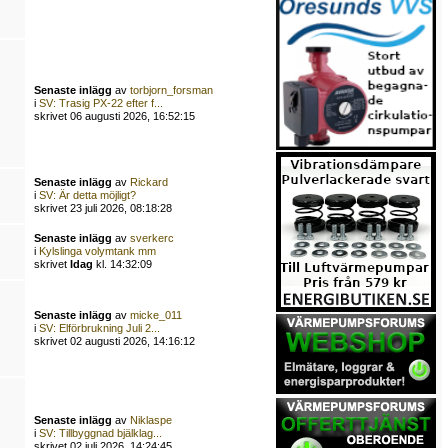
Senaste inlägg
av
torbjorn_forsman
i
SV: Trasig PX-22 efter f...
skrivet 06 augusti 2026, 16:52:15
Senaste inlägg
av
Rickard
i
SV: Är detta möjligt?
skrivet 23 juli 2026, 08:18:28
Senaste inlägg
av
sverkerc
i
Kylslinga volymtank mm
skrivet
Idag
kl. 14:32:09
Senaste inlägg
av
micke_011
i
SV: Elförbrukning Juli 2...
skrivet 02 augusti 2026, 14:16:12
Senaste inlägg
av
Niklaspe
i
SV: Tillbyggnad bjälklag...
skrivet 02 juli 2026, 14:24:45