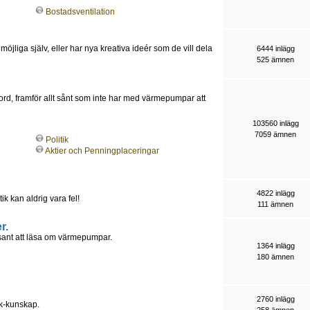
Bostadsventilation
möjliga själv, eller har nya kreativa ideér som de vill dela
6444 inlägg
525 ämnen
jord, framför allt sånt som inte har med värmepumpar att
103560 inlägg
7059 ämnen
Politik
Aktier och Penningplaceringar
4822 inlägg
tik kan aldrig vara fel!
111 ämnen
r.
essant att läsa om värmepumpar.
1364 inlägg
180 ämnen
2760 inlägg
ik-kunskap.
258 ämnen