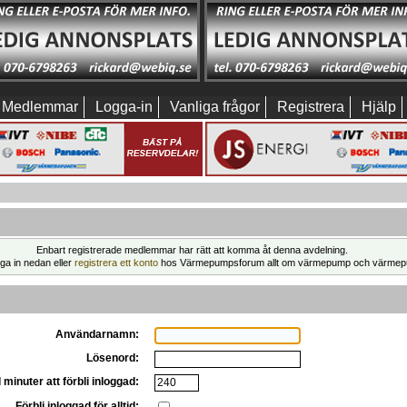
Medlemmar
Logga-in
Vanliga frågor
Registrera
Hjälp
Enbart registrerade medlemmar har rätt att komma åt denna avdelning.
ga in nedan eller
registrera ett konto
hos Värmepumpsforum allt om värmepump och värmep
Användarnamn:
Lösenord:
 minuter att förbli inloggad:
Förbli inloggad för alltid: