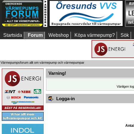
Startsida
Forum
Webshop
Köpa värmepump?
Sök
Värmepumpsforum allt om värmepump och värmepumpar
Varning!
Vänligen log
Logga-in
Antal