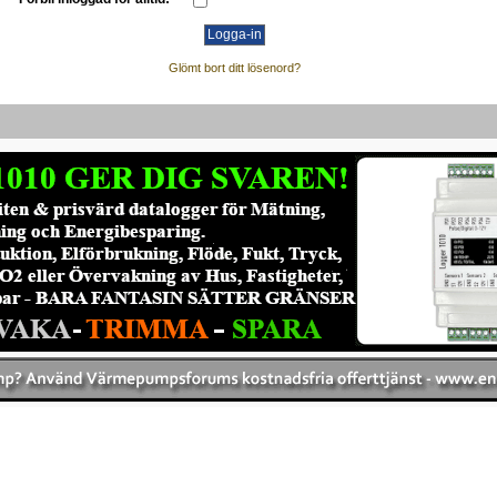
Glömt bort ditt lösenord?