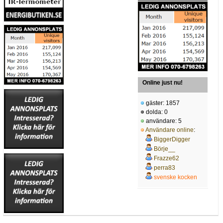
Online just nu!
gäster: 1857
dolda: 0
användare: 5
Användare online
:
BiggerDigger
Börje__
Frazze62
perra83
svenske kocken