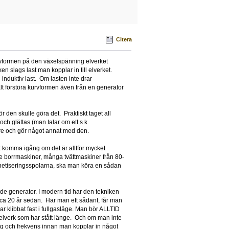
Citera
rvformen på den växelspänning elverket
n slags last man kopplar in till elverket.
induktiv last. Om lasten inte drar
lt förstöra kurvformen även från en generator
r den skulle göra det. Praktiskt taget all
och glättas (man talar om ett s k
re och gör något annat med den.
t komma igång om det är alltför mycket
rade borrmaskiner, många tvättmaskiner från 80-
agnetiseringsspolarna, ska man köra en sådan
de generator. I modern tid har den tekniken
 ca 20 år sedan. Har man ett sådant, får man
r klibbat fast i fullgasläge. Man bör ALLTID
nt elverk som har stått länge. Och om man inte
ing och frekvens innan man kopplar in något