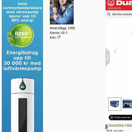
Antal inlägg: 1495
Karma +3/-1
Kön:
26A4DE66-FB6F