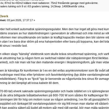
 öv, 87m2 bv+82m2 källare med radiatorer. 75m2 fristående garage med golvvärme.
raders lutning och 9 st i 63 graders lutning. 14,5kwp. 14000kwh/år cirka.
Elverk
rivet:
03 juni 2026, 17:37:17 »
yder helt enkelt automatisk spänningsregulator. Men den har inget att göra med ku
täms snarare av hur statorlindningen i generatorn är utformad och inte minst av vilke
rvformen mer sinusliknande om lasten är kraftigt kapacitiv medan den blir sämre vid 
 utan t ex bara drar ström på ena halvperioden eller bara på topparna, kan det tota
 sinus i resistiv last.
n vilken slags "känslig" elektronik som skulle kräva sinusformad spänning, och varfö
k utrustning har ju någon form av switchad nätdel där nätspänningen först likriktas 
anled), och när man väl har den matande energin i likspänningsform, går man vida
en är känsliga för kurvformen är t ex en del enfas asynkronmotorer som får svårt at
trustningar med triac eller tyristorer och fasvinkelstyrning (typ äldre varvtalsregle
svetslikriktare). Färg-tv av "tjock" typ är beroende av någorlunda bra sinus för avm
nning är det lämpligt att lossa kabeln till dem.
0-80-tal) elverk saknade spänningsregulator och hade istället en s k självregleran
å de allra billigaste tvåtaktselverken på 600-700 W som såldes för kaffepengar för
änningen blir för hög om motorn rusar av någon anledning, t ex för att gasspjället ha
sspjället och länkaget till varvtalsregulatorn rör sig fritt innan man startar ett såda
h kan avgöra säkert på ljudet att motorn går med rätt varvtal, bör man mäta spänn