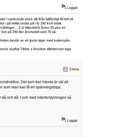
Loggat
arierande skick allt ifrån fallfärdigt till helt ok
på heltid sedan juli i år 290 kvm totalt.
vervåningen… 2 st Mitsubishi Sumo 35 plus en
vb på 290 liter årsmodell sent 70 tal.
Vinden består av ett tjockt lager med kutterspån.
ecis skaffat Tibber o försöker allteftersom laga
Citera
n konstruktion. Det som kan hända är väl att
inner som man kan få en spänningstopp.
r då och då. I och med interterstyrningen så
Loggat