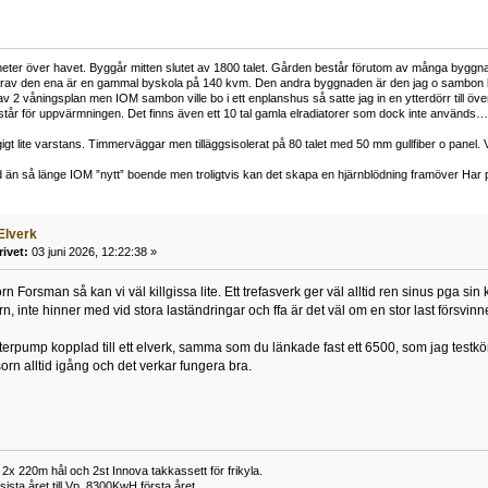
er över havet. Byggår mitten slutet av 1800 talet. Gården består förutom av många byggnader i v
av den ena är en gammal byskola på 140 kvm. Den andra byggnaden är den jag o sambon bor i 
 2 våningsplan men IOM sambon ville bo i ett enplanshus så satte jag in en ytterdörr till ö
år för uppvärmningen. Det finns även ett 10 tal gamla elradiatorer som dock inte används… V
igt lite varstans. Timmerväggar men tilläggsisolerat på 80 talet med 50 mm gullfiber o panel. 
 än så länge IOM ”nytt” boende men troligtvis kan det skapa en hjärnblödning framöver Har pr
Elverk
rivet:
03 juni 2026, 12:22:38 »
rn Forsman så kan vi väl killgissa lite. Ett trefasverk ger väl alltid ren sinus pga si
rn, inte hinner med vid stora laständringar och ffa är det väl om en stor last försv
terpump kopplad till ett elverk, samma som du länkade fast ett 6500, som jag testkö
n alltid igång och det verkar fungera bra.
x 220m hål och 2st Innova takkassett för frikyla.
ista året till Vp, 8300KwH första året.