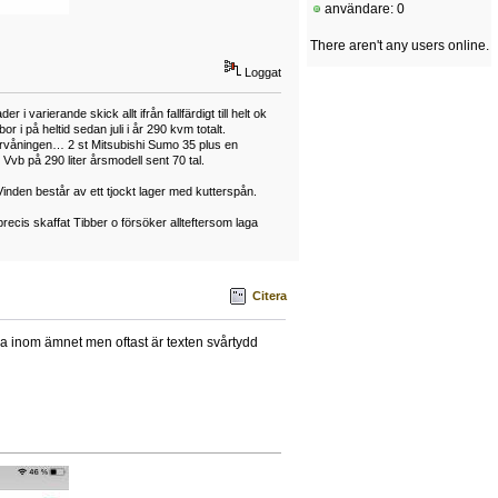
användare: 0
There aren't any users online.
Loggat
arierande skick allt ifrån fallfärdigt till helt ok
på heltid sedan juli i år 290 kvm totalt.
vervåningen… 2 st Mitsubishi Sumo 35 plus en
vb på 290 liter årsmodell sent 70 tal.
Vinden består av ett tjockt lager med kutterspån.
ecis skaffat Tibber o försöker allteftersom laga
Citera
a inom ämnet men oftast är texten svårtydd