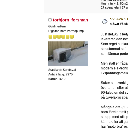
Hus från -42. 80m2
27 solpaneler i 27 g
SV: AVR ? 
torbjorn_forsman
«
Svar #3 sk
Guldmedlem
Dignitär inom värmepump
Just det, AVR bet
levererar, den bes
Som regel blir ku
sinusformad ström
som lämnar perfekt
Men ställ er fråga
modern elektronis
Stad/land: Sundsvall
likspänningsmell
Antal inlägg: 2970
Karma +6/-2
Saker som verklig
övertoner, eller u
90-talet, en del 
på tvivelaktig spä
Många äldre (60-7
bara förekommit p
se upp med att sp
känna efter att ga
har "motoröra" oc