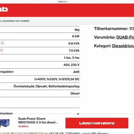
-4245-BF12-FCFAABF80726.jpg
(97.05 kB, 1200x900 - visat 189 gånger.)