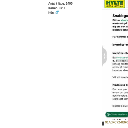
Antal inlägg: 1495
Karma +3/-1
Kön:
91A0FC72-8BF5