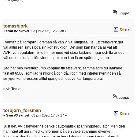
181 gånger.)
Loggat
tomasbjork
Citera
«
Svar #2 skrivet:
03 juni 2026, 12:22:38 »
I väntan på Torbjörn Forsman så kan vi väl killgissa lite. Ett trefasverk ger
väl alltid ren sinus pga sin konstruktion. Det som kan hända är väl att
AVR, voltregulatorn, inte hinner med vid stora laständringar och ffa är det
väl om en stor last försvinner som man kan få en spänningstopp.
Jag har min inverterpump kopplad till ett elverk, samma som du länkade
fast ett 6500, som jag testkör då och då. I och med interterstyrningen så
smyger kompressorn alltid igång och det verkar fungera bra.
mvh Tomas
Loggat
torbjorn_forsman
Citera
«
Svar #3 skrivet:
03 juni 2026, 17:37:17 »
Just det, AVR betyder helt enkelt automatisk spänningsregulator. Men den
har inget att göra med kurvformen på den växelspänning elverket
levererar, den bestäms snarare av hur statorlindningen i generatorn är