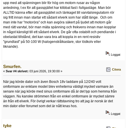
upp med att spänningen blir för hög om motorn rusar av någon
anledning, t ex för att gasspjället har klibbat fast i fullgasläge. Man bör
ALLTID känna efter att gasspjället och länkaget till varvtalsregulatorn rör
sig fritt innan man startar ett sådant elverk som har stått länge. Och om
man inte har "motoröra" och kan avgöra säkert på ljudet att motorn går
med rätt varvtal, bör man mäta spänning och frekvens innan man kopplar
in något känsligt till ett sådant elverk. De går ofta ostabilt och pendlande i
obelastat tillstånd, det kan vara bra att koppla in en rent resistiv
"grundlast" på 50-100 W (halogenstrålkastare, stor lödkolv eller
liknande).
Loggat
Smurfen.
Citera
«
Svar #4 skrivet:
03 juni 2026, 19:30:00 »
När jag körde dator och även Bosch 18v laddare på 12/240 volt
omformare av enklare model blev enheterna väldigt mycket varmare än
senare när jag körde med sinus omformare då är det typ som hemma från
väggen. Nu kanske strömmen från en enkel omformare är mycket sämre
än från ett elverk. För övrigt verkar rättstavning tro att jag är norsk är det
min dator eller forumet som det är nått knas hos.
Loggat
tyke