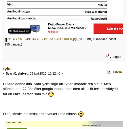
8B16B995-1CBF-43B2-BD96-4A1770D08AF8.jpg
(88.16 kB, 1200x900 - visat
185 gånger.)
Loggat
tyke
Citera
«
Svar #1 skrivet:
03 juni 2026, 12:12:40 »
Hittade denna info. Som tycks säga att Avr är liknande ren sinus. Men
stämmer det?? Försöker googla inom ämnet men oftast är texten svårtydd
för en enkel person som mig
!
O nej tänkte inte installera elverket i min elbuss