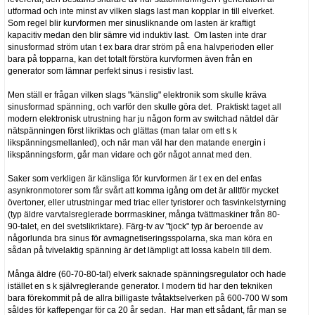
utformad och inte minst av vilken slags last man kopplar in till elverket.
Som regel blir kurvformen mer sinusliknande om lasten är kraftigt
kapacitiv medan den blir sämre vid induktiv last. Om lasten inte drar
sinusformad ström utan t ex bara drar ström på ena halvperioden eller
bara på topparna, kan det totalt förstöra kurvformen även från en
generator som lämnar perfekt sinus i resistiv last.
Men ställ er frågan vilken slags "känslig" elektronik som skulle kräva
sinusformad spänning, och varför den skulle göra det. Praktiskt taget all
modern elektronisk utrustning har ju någon form av switchad nätdel där
nätspänningen först likriktas och glättas (man talar om ett s k
likspänningsmellanled), och när man väl har den matande energin i
likspänningsform, går man vidare och gör något annat med den.
Saker som verkligen är känsliga för kurvformen är t ex en del enfas
asynkronmotorer som får svårt att komma igång om det är alltför mycket
övertoner, eller utrustningar med triac eller tyristorer och fasvinkelstyrning
(typ äldre varvtalsreglerade borrmaskiner, många tvättmaskiner från 80-
90-talet, en del svetslikriktare). Färg-tv av "tjock" typ är beroende av
någorlunda bra sinus för avmagnetiseringsspolarna, ska man köra en
sådan på tvivelaktig spänning är det lämpligt att lossa kabeln till dem.
Många äldre (60-70-80-tal) elverk saknade spänningsregulator och hade
istället en s k självreglerande generator. I modern tid har den tekniken
bara förekommit på de allra billigaste tvåtaktselverken på 600-700 W som
såldes för kaffepengar för ca 20 år sedan. Har man ett sådant, får man se