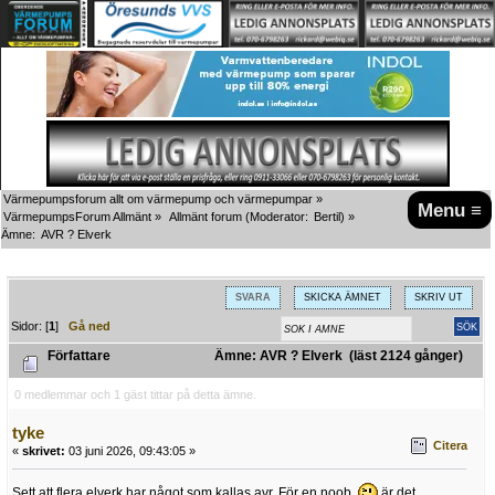
Värmepumpsforum allt om värmepump och värmepumpar
»
Menu ≡
VärmepumpsForum Allmänt
»
Allmänt forum
(Moderator:
Bertil
) »
Ämne:
AVR ? Elverk
SVARA
SKICKA ÄMNET
SKRIV UT
Sidor: [
1
]
Gå ned
Författare
Ämne: AVR ? Elverk (läst 2124 gånger)
0 medlemmar och 1 gäst tittar på detta ämne.
tyke
Citera
«
skrivet:
03 juni 2026, 09:43:05 »
Sett att flera elverk har något som kallas avr. För en noob
är det