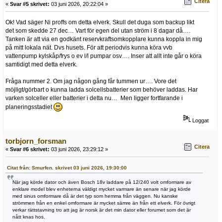
Citera
«
Svar #5 skrivet:
03 juni 2026, 20:22:04 »
Ok! Vad säger Ni proffs om detta elverk. Skull det duga som backup likt
det som skedde 27 dec… Vart för egen del utan ström i 8 dagar då….
Tanken är att via en godkänt reservkraftsomkopplare kunna koppla in mig
på mitt lokala nät. Dvs husets. För att periodvis kunna köra vvb
vattenpump kylskåp/frys o ev l/l pumpar osv…. Inser att allt inte går o köra
samtidigt med detta elverk.
Fråga nummer 2. Om jag någon gång får tummen ur…. Vore det
möjligt/görbart o kunna ladda solcellsbatterier som behöver laddas. Har
varken solceller eller batterier i detta nu… Men ligger fortfarande i
planeringsstadiet
Loggat
torbjorn_forsman
Citera
«
Svar #6 skrivet:
03 juni 2026, 23:29:12 »
Citat från: Smurfen. skrivet 03 juni 2026, 19:30:00
När jag körde dator och även Bosch 18v laddare på 12/240 volt omformare av
enklare model blev enheterna väldigt mycket varmare än senare när jag körde
med sinus omformare då är det typ som hemma från väggen. Nu kanske
strömmen från en enkel omformare är mycket sämre än från ett elverk. För övrigt
verkar rättstavning tro att jag är norsk är det min dator eller forumet som det är
nått knas hos.