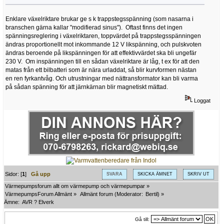
Enklare växelriktare brukar ge s k trappstegsspänning (som nasarna i
branschen gärna kallar "modifierad sinus"). Oftast finns det ingen
spänningsreglering i växelriktaren, toppvärdet på trappstegsspänningen
ändras proportionellt mot inkommande 12 V likspänning, och pulskvoten
ändras beroende på likspänningen för att effektivvärdet ska bli ungefär
230 V. Om inspänningen till en sådan växelriktare är låg, t ex för att den
matas från ett bilbatteri som är nära urladdat, så blir kurvformen nästan
en ren fyrkantvåg. Och utrustningar med nättransformator kan bli varma
på sådan spänning för att järnkärnan blir magnetiskt mättad.
Loggat
Sidor: [
1
]
Gå upp
SVARA
SKICKA ÄMNET
SKRIV UT
Värmepumpsforum allt om värmepump och värmepumpar
»
VärmepumpsForum Allmänt
»
Allmänt forum
(Moderator:
Bertil
) »
Ämne:
AVR ? Elverk
Gå till: