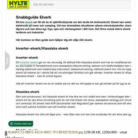
91A0FC72-8BF5-42C6-9607-7FCBFEE7E2D9.jpg
(139.08 kB, 1200x900 - visat