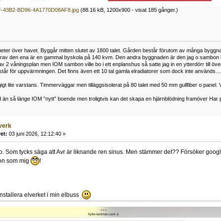
-43B2-BD96-4A1770D08AF8.jpg
(88.16 kB, 1200x900 - visat 185 gånger.)
er över havet. Byggår mitten slutet av 1800 talet. Gården består förutom av många byggnader i v
av den ena är en gammal byskola på 140 kvm. Den andra byggnaden är den jag o sambon bor i 
 2 våningsplan men IOM sambon ville bo i ett enplanshus så satte jag in en ytterdörr till ö
år för uppvärmningen. Det finns även ett 10 tal gamla elradiatorer som dock inte används… V
igt lite varstans. Timmerväggar men tilläggsisolerat på 80 talet med 50 mm gullfiber o panel. 
 än så länge IOM ”nytt” boende men troligtvis kan det skapa en hjärnblödning framöver Har pr
verk
et:
03 juni 2026, 12:12:40 »
o. Som tycks säga att Avr är liknande ren sinus. Men stämmer det?? Försöker googl
son som mig
!
installera elverket i min elbuss