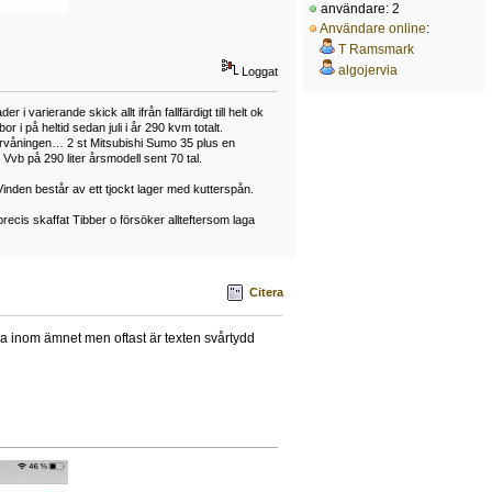
användare: 2
Användare online
:
T Ramsmark
algojervia
Loggat
arierande skick allt ifrån fallfärdigt till helt ok
på heltid sedan juli i år 290 kvm totalt.
vervåningen… 2 st Mitsubishi Sumo 35 plus en
vb på 290 liter årsmodell sent 70 tal.
Vinden består av ett tjockt lager med kutterspån.
ecis skaffat Tibber o försöker allteftersom laga
Citera
a inom ämnet men oftast är texten svårtydd