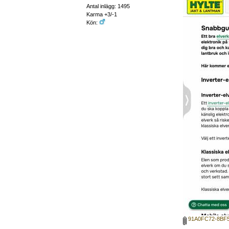
Antal inlägg: 1495
Karma +3/-1
Kön:
91A0FC72-8BF5