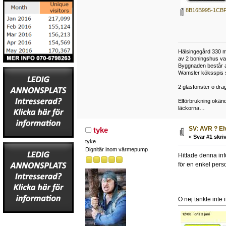
8B16B995-1CBF
Hälsingegård 330 met
av 2 boningshus var
Byggnaden består av
Wamsler köksspis st
2 glasfönster o drag
Elförbrukning okänd
läckorna…
SV: AVR ? El
tyke
«
Svar #1 skriv
tyke
Dignitär inom värmepump
Hittade denna inf
för en enkel per
O nej tänkte inte 