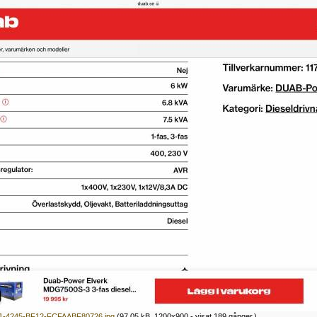
-4245-BF12-FCFAABF80726.jpg
(97.05 kB, 1200x900 - visat 189 gånger.)