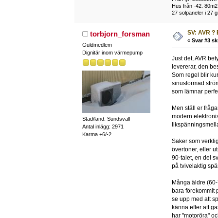
Hus från -42. 80m2
27 solpaneler i 27 g
SV: AVR ? 
torbjorn_forsman
«
Svar #3 sk
Guldmedlem
Dignitär inom värmepump
Just det, AVR bet
levererar, den bes
Som regel blir ku
sinusformad ström
som lämnar perfekt
Men ställ er fråga
modern elektronis
Stad/land: Sundsvall
likspänningsmell
Antal inlägg: 2971
Karma +6/-2
Saker som verklig
övertoner, eller u
90-talet, en del 
på tvivelaktig spä
Många äldre (60-7
bara förekommit p
se upp med att sp
känna efter att ga
har "motoröra" oc