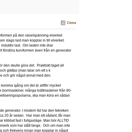
Citera
rvformen på den växelspänning elverket
n slags last man kopplar in till elverket.
induktiv last. Om lasten inte drar
lt förstöra kurvformen även från en generator
r den skulle göra det. Praktiskt taget all
och glättas (man talar om ett s k
re och gör något annat med den.
t komma igång om det är alltför mycket
rade borrmaskiner, många tvättmaskiner från 80-
agnetiseringsspolarna, ska man köra en sådan
de generator. I modern tid har den tekniken
 ca 20 år sedan. Har man ett sådant, får man
r klibbat fast i fullgasläge. Man bör ALLTID
nt elverk som har stått länge. Och om man inte
ing och frekvens innan man kopplar in något