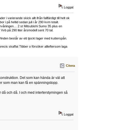
Loggat
arierande skick allt ifrån fallfärdigt till helt ok
på heltid sedan juli i år 290 kvm totalt.
vervåningen… 2 st Mitsubishi Sumo 35 plus en
vb på 290 liter årsmodell sent 70 tal.
Vinden består av ett tjockt lager med kutterspån.
ecis skaffat Tibber o försöker allteftersom laga
Citera
n konstruktion. Det som kan hända är väl att
inner som man kan få en spänningstopp.
r då och då. I och med interterstyrningen så
Loggat