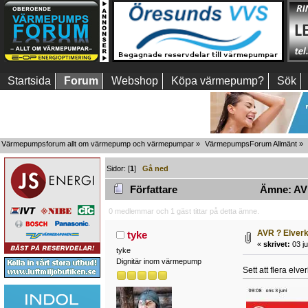
Startsida
Forum
Webshop
Köpa värmepump?
Sök
Värmepumpsforum allt om värmepump och värmepumpar
»
VärmepumpsForum Allmänt
»
Sidor: [
1
]
Gå ned
Författare
Ämne: AVR
0 medlemmar och 1 gäst tittar på detta ämne.
AVR ? Elver
tyke
«
skrivet:
03 ju
tyke
Dignitär inom värmepump
Sett att flera el