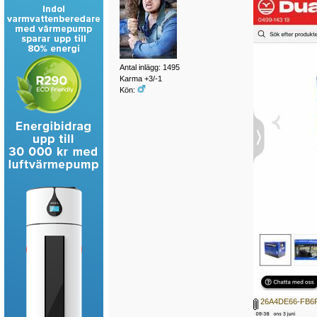
Antal inlägg: 1495
Karma +3/-1
Kön:
26A4DE66-FB6F