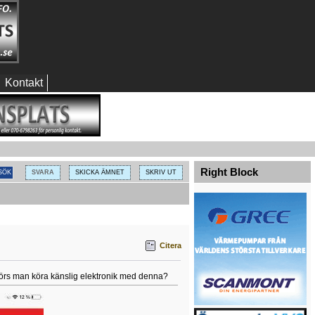
Kontakt
Right Block
SVARA
SKICKA ÄMNET
SKRIV UT
Citera
örs man köra känslig elektronik med denna?