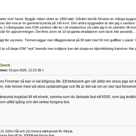
er över havet. Byggår mitten slutet av 1800 talet. Gården består förutom av många byggnader i v
av den ena är en gammal byskola på 140 kvm. Den andra byggnaden är den jag o sambon bor i 
 2 våningsplan men IOM sambon ville bo i ett enplanshus så satte jag in en ytterdörr till ö
år för uppvärmningen. Det finns även ett 10 tal gamla elradiatorer som dock inte används… V
igt lite varstans. Timmerväggar men tilläggsisolerat på 80 talet med 50 mm gullfiber o panel. 
 än så länge IOM ”nytt” boende men troligtvis kan det skapa en hjärnblödning framöver Har pr
Elverk
rivet:
03 juni 2026, 12:22:38 »
rn Forsman så kan vi väl killgissa lite. Ett trefasverk ger väl alltid ren sinus pga si
rn, inte hinner med vid stora laständringar och ffa är det väl om en stor last försv
terpump kopplad till ett elverk, samma som du länkade fast ett 6500, som jag testkö
n alltid igång och det verkar fungera bra.
x 220m hål och 2st Innova takkassett för frikyla.
ista året till Vp, 8300KwH första året.