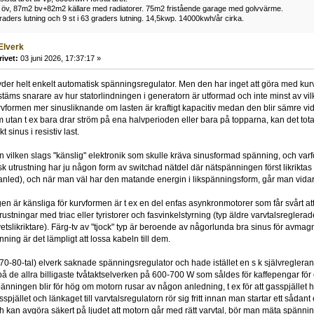
 öv, 87m2 bv+82m2 källare med radiatorer. 75m2 fristående garage med golvvärme.
raders lutning och 9 st i 63 graders lutning. 14,5kwp. 14000kwh/år cirka.
Elverk
rivet:
03 juni 2026, 17:37:17 »
yder helt enkelt automatisk spänningsregulator. Men den har inget att göra med ku
täms snarare av hur statorlindningen i generatorn är utformad och inte minst av vilke
rvformen mer sinusliknande om lasten är kraftigt kapacitiv medan den blir sämre vid 
 utan t ex bara drar ström på ena halvperioden eller bara på topparna, kan det tota
 sinus i resistiv last.
n vilken slags "känslig" elektronik som skulle kräva sinusformad spänning, och varfö
k utrustning har ju någon form av switchad nätdel där nätspänningen först likriktas 
anled), och när man väl har den matande energin i likspänningsform, går man vida
en är känsliga för kurvformen är t ex en del enfas asynkronmotorer som får svårt at
trustningar med triac eller tyristorer och fasvinkelstyrning (typ äldre varvtalsregle
svetslikriktare). Färg-tv av "tjock" typ är beroende av någorlunda bra sinus för avm
nning är det lämpligt att lossa kabeln till dem.
0-80-tal) elverk saknade spänningsregulator och hade istället en s k självregleran
å de allra billigaste tvåtaktselverken på 600-700 W som såldes för kaffepengar för
änningen blir för hög om motorn rusar av någon anledning, t ex för att gasspjället ha
sspjället och länkaget till varvtalsregulatorn rör sig fritt innan man startar ett såda
h kan avgöra säkert på ljudet att motorn går med rätt varvtal, bör man mäta spänn