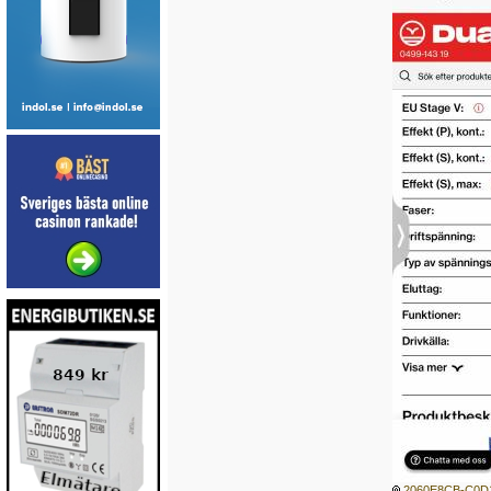
2060E8CB-C0D1