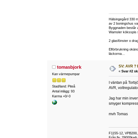
Hälsingegård 330 met
av 2 boningshus var
Byggnaden består av
Wamsler köksspis st
2 glasfönster o drag
Elförbrukning okänd
läckorna…
SV: AVR ? 
tomasbjork
«
Svar #2 sk
Kan värmepumpar
I väntan på Torbjö
Stad/land: Piteå
AVR, voltregulato
Antal inlägg: 93
Karma +0/-0
Jag har min inver
smyger kompressor
mvh Tomas
F1155-12, VPB200, 2
Från fjv, 29000kwh s