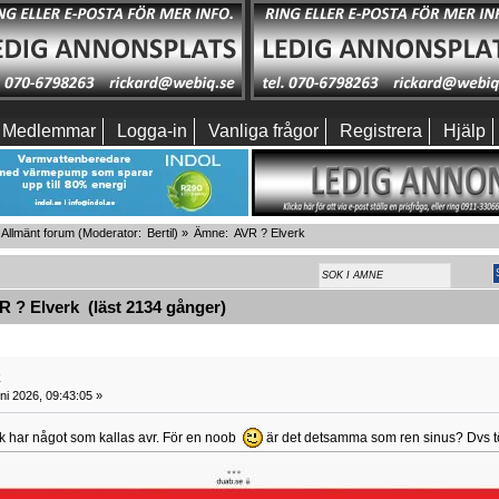
Medlemmar
Logga-in
Vanliga frågor
Registrera
Hjälp
Allmänt forum
(Moderator:
Bertil
) »
Ämne:
AVR ? Elverk
 ? Elverk (läst 2134 gånger)
k
ni 2026, 09:43:05 »
verk har något som kallas avr. För en noob
är det detsamma som ren sinus? Dvs t