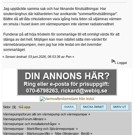
Jag upptäckte samma sak och har liknande förutsättningar. Har
souterränghus där källardelen har avvikande "sommarförutsättningar".
Bättre då att låta cirkulationen vara igång hela tiden så utjämnas värmen
en smula i huset även om värmepumpen inte värmer radiatorvattnet.
Funderar på att höja tröskeln för sommarläge till ett orimligt värde för att
stänga av det helt. Möjligen kan man istället sätta min-värdet för
värmebärarpumpen, men jag har inte testat om det överrider
sommarläget.
«
Senast ändrad: 03 juni 2026, 06:53:36 av Pen
»
Loggat
Sidor: [
1
]
Gå upp
SVARA
SKICKA ÄMNET
SKRIV UT
Värmepumpsforum allt om värmepump och värmepumpar
»
VärmepumpsForum Allmänt
»
Värmepumpar och installationsfrågor.
»
Värmepumpar - Mark/Berg och Sjövärmepumpar.
»
Värmepumpar - Märkesspecifikt
»
Nibe
(Moderator:
Bertil
) »