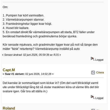
Om:
1. Pumpen har kört varmvatten.
2. Värmebärarpumpen stannar.
3. Framledning/retur ligger kvar högt.
4. Huset blir kallare.
5. En omstart direkt får värmebärarpumpen att starta, BT2 faller under
beräknad framledning och gradminuterna börjar sjunka.
Kör senaste mjukvara, och gradminuter ligger kvar på noll så länge den
mäter ”falsk” returtemp? Värmebärarpump inställd på auto
«
Senast ändrad: 02 juni 2026, 05:59:39 av RJS
»
Loggat
Capt.M
Citera
«
Svar #1 skrivet:
02 juni 2026, 14:02:28 »
Det kanske är sommarläget som kickar in? (Om det varit tillräckligt varmt
ute under tillräckligt lång tid så slutar maskinen köra ut värme tills det blir
svalare igen. Går bra att ställa in.)
Loggat
Roland