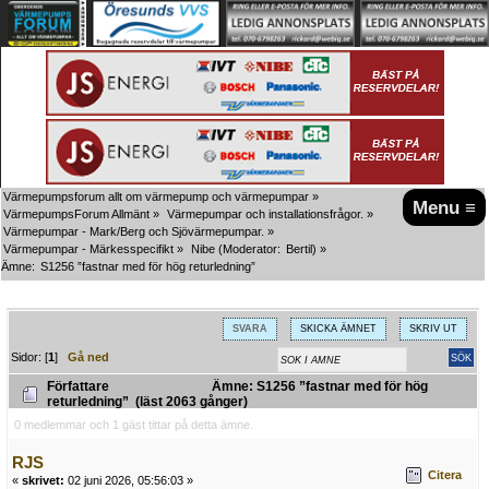
Värmepumpsforum allt om värmepump och värmepumpar
»
Menu ≡
VärmepumpsForum Allmänt
»
Värmepumpar och installationsfrågor.
»
Värmepumpar - Mark/Berg och Sjövärmepumpar.
»
Värmepumpar - Märkesspecifikt
»
Nibe
(Moderator:
Bertil
) »
Ämne:
S1256 ”fastnar med för hög returledning”
SVARA
SKICKA ÄMNET
SKRIV UT
Sidor: [
1
]
Gå ned
Författare
Ämne: S1256 ”fastnar med för hög
returledning” (läst 2063 gånger)
0 medlemmar och 1 gäst tittar på detta ämne.
RJS
Citera
«
skrivet:
02 juni 2026, 05:56:03 »