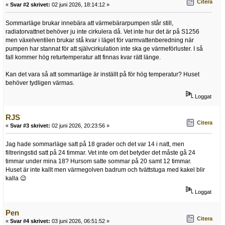
Citera
«
Svar #2 skrivet:
02 juni 2026, 18:14:12 »
Sommarläge brukar innebära att värmebärarpumpen står still,
radiatorvattnet behöver ju inte cirkulera då. Vet inte hur det är på S1256
men växelventilen brukar stå kvar i läget för varmvattenberedning när
pumpen har stannat för att självcirkulation inte ska ge värmeförluster. I så
fall kommer hög returtemperatur att finnas kvar rätt länge.
Kan det vara så att sommarläge är inställt på för hög temperatur? Huset
behöver tydligen värmas.
Loggat
RJS
Citera
«
Svar #3 skrivet:
02 juni 2026, 20:23:56 »
Jag hade sommarläge satt på 18 grader och det var 14 i natt, men
filtreringstid satt på 24 timmar. Vet inte om det betyder det måste gå 24
timmar under mina 18? Hursom satte sommar på 20 samt 12 timmar.
Huset är inte kallt men värmegolven badrum och tvättstuga med kakel blir
kalla 😉
Loggat
Pen
Citera
«
Svar #4 skrivet:
03 juni 2026, 06:51:52 »