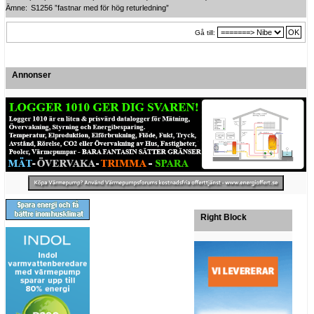
Ämne:
S1256 ”fastnar med för hög returledning”
Gå till:
Annonser
Right Block