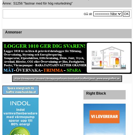
Ämne:
S1256 ”fastnar med för hög returledning”
Gå till:
Annonser
Right Block