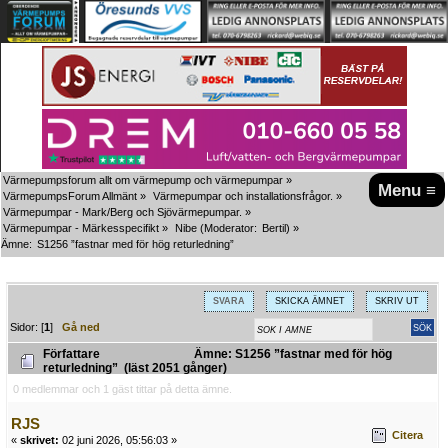
Värmepumpsforum allt om värmepump och värmepumpar
»
Menu ≡
VärmepumpsForum Allmänt
»
Värmepumpar och installationsfrågor.
»
Värmepumpar - Mark/Berg och Sjövärmepumpar.
»
Värmepumpar - Märkesspecifikt
»
Nibe
(Moderator:
Bertil
) »
Ämne:
S1256 ”fastnar med för hög returledning”
SVARA
SKICKA ÄMNET
SKRIV UT
Sidor: [
1
]
Gå ned
Författare
Ämne: S1256 ”fastnar med för hög
returledning” (läst 2051 gånger)
0 medlemmar och 1 gäst tittar på detta ämne.
RJS
Citera
«
skrivet:
02 juni 2026, 05:56:03 »