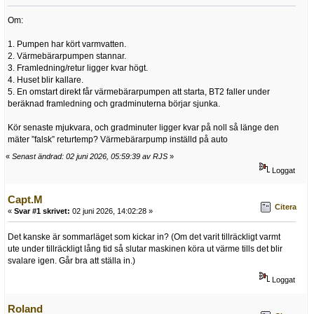
Om:
1. Pumpen har kört varmvatten.
2. Värmebärarpumpen stannar.
3. Framledning/retur ligger kvar högt.
4. Huset blir kallare.
5. En omstart direkt får värmebärarpumpen att starta, BT2 faller under
beräknad framledning och gradminuterna börjar sjunka.
Kör senaste mjukvara, och gradminuter ligger kvar på noll så länge den
mäter ”falsk” returtemp? Värmebärarpump inställd på auto
«
Senast ändrad: 02 juni 2026, 05:59:39 av RJS
»
Loggat
Capt.M
Citera
«
Svar #1 skrivet:
02 juni 2026, 14:02:28 »
Det kanske är sommarläget som kickar in? (Om det varit tillräckligt varmt
ute under tillräckligt lång tid så slutar maskinen köra ut värme tills det blir
svalare igen. Går bra att ställa in.)
Loggat
Roland