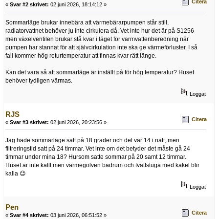
Citera
«
Svar #2 skrivet:
02 juni 2026, 18:14:12 »
Sommarläge brukar innebära att värmebärarpumpen står still,
radiatorvattnet behöver ju inte cirkulera då. Vet inte hur det är på S1256
men växelventilen brukar stå kvar i läget för varmvattenberedning när
pumpen har stannat för att självcirkulation inte ska ge värmeförluster. I så
fall kommer hög returtemperatur att finnas kvar rätt länge.
Kan det vara så att sommarläge är inställt på för hög temperatur? Huset
behöver tydligen värmas.
Loggat
RJS
Citera
«
Svar #3 skrivet:
02 juni 2026, 20:23:56 »
Jag hade sommarläge satt på 18 grader och det var 14 i natt, men
filtreringstid satt på 24 timmar. Vet inte om det betyder det måste gå 24
timmar under mina 18? Hursom satte sommar på 20 samt 12 timmar.
Huset är inte kallt men värmegolven badrum och tvättstuga med kakel blir
kalla 😉
Loggat
Pen
Citera
«
Svar #4 skrivet:
03 juni 2026, 06:51:52 »