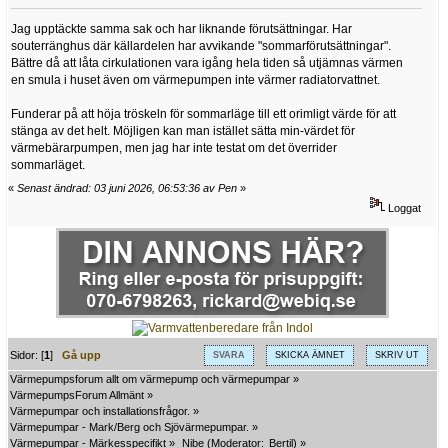
Jag upptäckte samma sak och har liknande förutsättningar. Har
souterränghus där källardelen har avvikande "sommarförutsättningar".
Bättre då att låta cirkulationen vara igång hela tiden så utjämnas värmen
en smula i huset även om värmepumpen inte värmer radiatorvattnet.
Funderar på att höja tröskeln för sommarläge till ett orimligt värde för att
stänga av det helt. Möjligen kan man istället sätta min-värdet för
värmebärarpumpen, men jag har inte testat om det överrider
sommarläget.
«
Senast ändrad: 03 juni 2026, 06:53:36 av Pen
»
Loggat
Sidor: [
1
]
Gå upp
SVARA
SKICKA ÄMNET
SKRIV UT
Värmepumpsforum allt om värmepump och värmepumpar
»
VärmepumpsForum Allmänt
»
Värmepumpar och installationsfrågor.
»
Värmepumpar - Mark/Berg och Sjövärmepumpar.
»
Värmepumpar - Märkesspecifikt
»
Nibe
(Moderator:
Bertil
) »