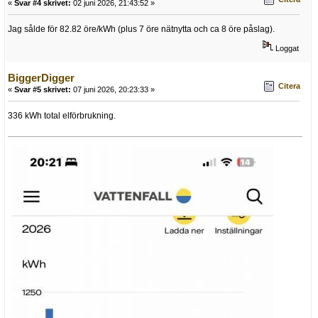
«
Svar #4 skrivet:
02 juni 2026, 21:43:52 »
Jag sålde för 82.82 öre/kWh (plus 7 öre nätnytta och ca 8 öre påslag).
Loggat
BiggerDigger
Citera
«
Svar #5 skrivet:
07 juni 2026, 20:23:33 »
336 kWh total elförbrukning.