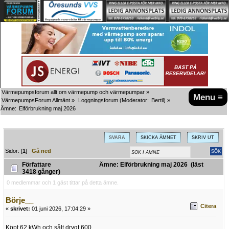
Värmepumpsforum allt om värmepump och värmepumpar
»
Menu ≡
VärmepumpsForum Allmänt
»
Loggningsforum
(Moderator:
Bertil
) »
Ämne:
Elförbrukning maj 2026
SVARA
SKICKA ÄMNET
SKRIV UT
Sidor: [
1
]
Gå ned
Författare
Ämne: Elförbrukning maj 2026 (läst
3418 gånger)
0 medlemmar och 1 gäst tittar på detta ämne.
Börje__
Citera
«
skrivet:
01 juni 2026, 17:04:29 »
Köpt 62 kWh och sålt drygt 600.