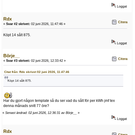
Loggat
Rdx
Citera
«
Svar #2 skrivet:
02 juni 2026, 11:47:46 »
Köpt 14 sålt 875.
Loggat
Börje__
Citera
«
Svar #3 skrivet:
02 juni 2026, 12:33:42 »
Citat från: Rdx skrivet 02 juni 2026, 11:47:46
Köpt 14 sålt 875.
Har du gjort någon template så du ser vad du sålt för per kWh jmf tex
denna månads snitt 77 öre?
«
Senast ändrad: 02 juni 2026, 12:36:31 av Börje__
»
Loggat
Rdx
Citera