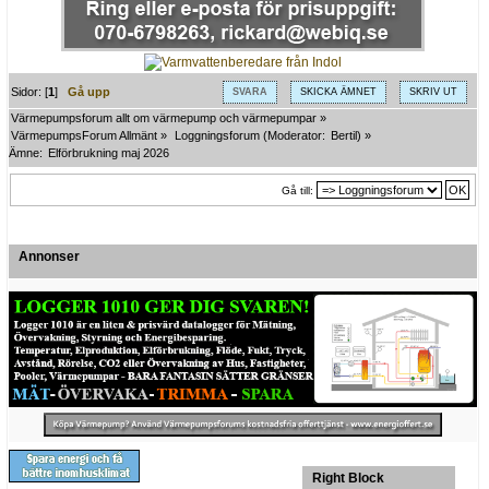
Sidor: [
1
]
Gå upp
SVARA
SKICKA ÄMNET
SKRIV UT
Värmepumpsforum allt om värmepump och värmepumpar
»
VärmepumpsForum Allmänt
»
Loggningsforum
(Moderator:
Bertil
) »
Ämne:
Elförbrukning maj 2026
Gå till:
Annonser
Right Block