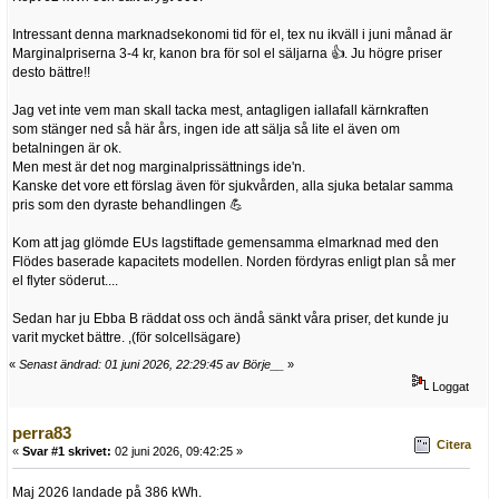
Intressant denna marknadsekonomi tid för el, tex nu ikväll i juni månad är
Marginalpriserna 3-4 kr, kanon bra för sol el säljarna 👍. Ju högre priser
desto bättre!!
Jag vet inte vem man skall tacka mest, antagligen iallafall kärnkraften
som stänger ned så här års, ingen ide att sälja så lite el även om
betalningen är ok.
Men mest är det nog marginalprissättnings ide'n.
Kanske det vore ett förslag även för sjukvården, alla sjuka betalar samma
pris som den dyraste behandlingen 💪
Kom att jag glömde EUs lagstiftade gemensamma elmarknad med den
Flödes baserade kapacitets modellen. Norden fördyras enligt plan så mer
el flyter söderut....
Sedan har ju Ebba B räddat oss och ändå sänkt våra priser, det kunde ju
varit mycket bättre. ,(för solcellsägare)
«
Senast ändrad: 01 juni 2026, 22:29:45 av Börje__
»
Loggat
perra83
Citera
«
Svar #1 skrivet:
02 juni 2026, 09:42:25 »
Maj 2026 landade på 386 kWh.