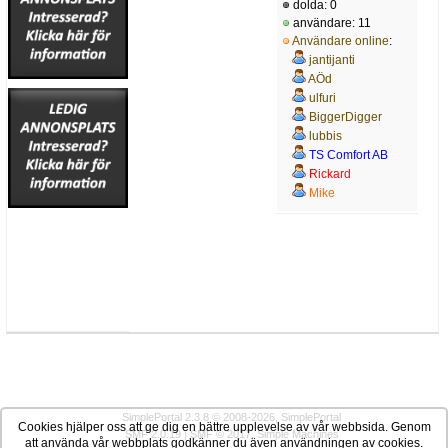
dolda: 0
användare: 11
Användare online
:
jantijanti
AÖd
ulfuri
BiggerDigger
lubbis
TS Comfort AB
Rickard
Mike
Börje__
lars
Pen
SimplePortal 2.3.8 © 2008-2026, SimplePortal
Cookies hjälper oss att ge dig en bättre upplevelse av vår webbsida. Genom
SMF 2.0.19
|
SMF © 2017
,
Simple Machines
att använda vår webbplats godkänner du även användningen av cookies.