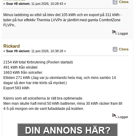
Citera
«
Svar #8 skrivet:
11 juni 2026, 10:28:43 »
Minus laddning av elbil så blev det 105 kWh och en export på 311 kWh -
tyder på hur effektiv Thermia LVVPn är jämfört med gamla ComfortZone
FLVPn..
Loggat
Rickard
Citera
«
Svar #9 skrivet:
11 juni 2026, 10:38:28 »
2154 kW total förbrukning (Poolen startad)
491 kWh från elnätet
1663 kWh från solceller.
Elbilen 271 kWh (Jag var ju utomlands hela maj, och mins sambo 14
dagar så den har inte körts så mycket.)
Export 583 kWh
Känns som att solcellerna är rätt bra optimerade.
Men man skulle haft minst 50 kWh battrerier, mina 30 kWh räcker fram till
4-5 på morgon om de varit fulladdade på kvällen.
Loggat