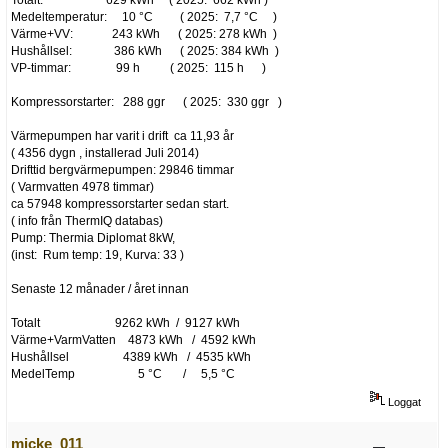
Totalt: 629 kWh ( 2025: 662 kWh )
Medeltemperatur: 10 °C ( 2025: 7,7 °C )
Värme+VV: 243 kWh ( 2025: 278 kWh )
Hushållsel: 386 kWh ( 2025: 384 kWh )
VP-timmar: 99 h ( 2025: 115 h )
Kompressorstarter: 288 ggr ( 2025: 330 ggr )
Värmepumpen har varit i drift ca 11,93 år
( 4356 dygn , installerad Juli 2014)
Drifttid bergvärmepumpen: 29846 timmar
( Varmvatten 4978 timmar)
ca 57948 kompressorstarter sedan start.
( info från ThermIQ databas)
Pump: Thermia Diplomat 8kW,
(inst: Rum temp: 19, Kurva: 33 )
Senaste 12 månader / året innan
Totalt 9262 kWh / 9127 kWh
Värme+VarmVatten 4873 kWh / 4592 kWh
Hushållsel 4389 kWh / 4535 kWh
MedelTemp 5 °C / 5,5 °C
Loggat
micke_011