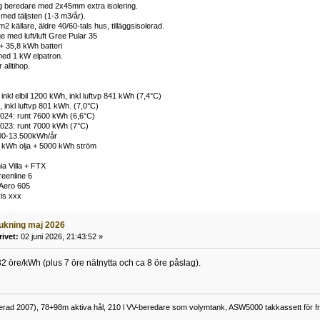
ng beredare med 2x45mm extra isolering.
ed täljsten (1-3 m3/år).
 källare, äldre 40/60-tals hus, tilläggsisolerad.
e med luft/luft Gree Pular 35
+ 35,8 kWh batteri
ed 1 kW elpatron.
alltihop.
inkl elbil 1200 kWh, inkl luftvp 841 kWh (7,4°C)
 inkl luftvp 801 kWh. (7,0°C)
024: runt 7600 kWh (6,6°C)
023: runt 7000 kWh (7°C)
00-13.500kWh/år
 kWh olja + 5000 kWh ström
a Villa + FTX
eenline 6
Aero 605
ris xxx
rukning maj 2026
rivet:
02 juni 2026, 21:43:52 »
82 öre/kWh (plus 7 öre nätnytta och ca 8 öre påslag).
lerad 2007), 78+98m aktiva hål, 210 l VV-beredare som volymtank, ASW5000 takkassett för fr