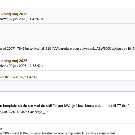
rukning maj 2026
rivet:
02 juni 2026, 11:47:46 »
lerad 2007), 78+98m aktiva hål, 210 l VV-beredare som volymtank, ASW5000 takkassett för fr
rukning maj 2026
rivet:
02 juni 2026, 12:33:42 »
ivet 02 juni 2026, 11:47:46
n template så du ser vad du sålt för per kWh jmf tex denna månads snitt 77 öre?
 juni 2026, 12:36:31 av Börje__
»
h.
W 2005, med 180m fördjupat borrhål, reserv pump äldre Greenline i samma hål.