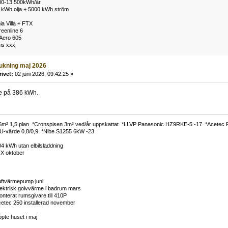
00-13.500kWh/år
 kWh olja + 5000 kWh ström
a Villa + FTX
eenline 6
Aero 605
ris xxx
rukning maj 2026
rivet:
02 juni 2026, 09:42:25 »
e på 386 kWh.
5m² 1,5 plan *Cronspisen 3m³ ved/år uppskattat *LLVP Panasonic HZ9RKE-5 -17 *Acetec
3 U-värde 0,8/0,9 *Nibe S1255 6kW -23
 kWh utan elbilsladdning
X oktober
ftvärmepump juni
ktrisk golvvärme i badrum mars
terat rumsgivare till 410P
tec 250 installerad november
te huset i maj