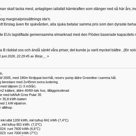
an skall tacka mest, antagligen iallafall kärnkraften som stänger ned så här års, ing
.
og marginalprissättnings ide'n.
tt förslag även för sjukvården, alla sjuka betalar samma pris som den dyraste beh
de EUs lagstiftade gemensamma elmarknad med den Flödes baserade kapacitets mo
 B räddat oss och ändå sänkt våra priser, det kunde ju varit mycket bättre. ,(för sol
 juni 2026, 22:29:45 av Börje__
»
h.
W 2005, med 180m fördjupat borrhål, reserv pump äldre Greenline i samma hål.
ng beredare med 2x45mm extra isolering.
ed täljsten (1-3 m3/år).
 källare, äldre 40/60-tals hus, tilläggsisolerad.
e med luft/luft Gree Pular 35
+ 35,8 kWh batteri
ed 1 kW elpatron.
alltihop.
inkl elbil 1200 kWh, inkl luftvp 841 kWh (7,4°C)
 inkl luftvp 801 kWh. (7,0°C)
024: runt 7600 kWh (6,6°C)
023: runt 7000 kWh (7°C)