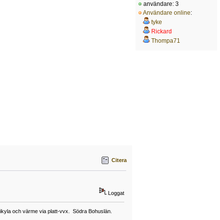
användare: 3
Användare online
:
tyke
Rickard
Thompa71
Citera
Loggat
ikyla och värme via platt-vvx. Södra Bohuslän.