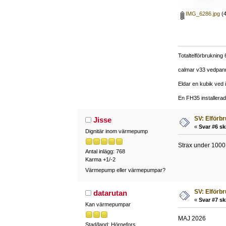
IMG_6286.jpg
(4
Totaltelförbrukning
calmar v33 vedpann
Eldar en kubik ved 
En FH35 installera
SV: Elförb
Jisse
«
Svar #6 sk
Dignitär inom värmepump
Strax under 1000 k
Antal inlägg: 768
Karma +1/-2
Värmepump eller värmepumpar?
SV: Elförb
datarutan
«
Svar #7 sk
Kan värmepumpar
MAJ 2026
Stad/land: Hörnefors