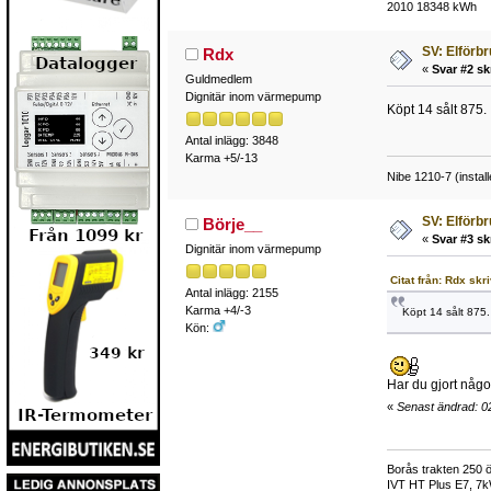
2010 18348 kWh
SV: Elförb
Rdx
«
Svar #2 sk
Guldmedlem
Dignitär inom värmepump
Köpt 14 sålt 875.
Antal inlägg: 3848
Karma +5/-13
Nibe 1210-7 (instal
SV: Elförb
Börje__
«
Svar #3 sk
Dignitär inom värmepump
Citat från: Rdx skr
Antal inlägg: 2155
Karma +4/-3
Köpt 14 sålt 875.
Kön:
Har du gjort någo
«
Senast ändrad: 02
Borås trakten 250 ö
IVT HT Plus E7, 7k