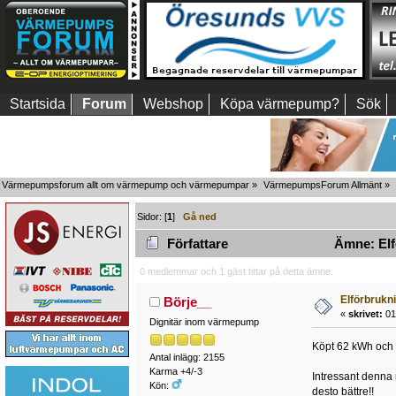
Startsida
Forum
Webshop
Köpa värmepump?
Sök
Värmepumpsforum allt om värmepump och värmepumpar
»
VärmepumpsForum Allmänt
»
Sidor: [
1
]
Gå ned
Författare
Ämne: Elfö
0 medlemmar och 1 gäst tittar på detta ämne.
Elförbrukn
Börje__
«
skrivet:
01 
Dignitär inom värmepump
Köpt 62 kWh och s
Antal inlägg: 2155
Karma +4/-3
Intressant denna m
Kön:
desto bättre!!