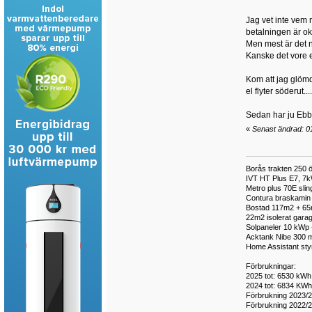
Jag vet inte vem m
betalningen är ok
Men mest är det n
Kanske det vore e
Kom att jag glöm
el flyter söderut....
Sedan har ju Ebba
«
Senast ändrad: 01
Borås trakten 250 ö
IVT HT Plus E7, 7k
Metro plus 70E sli
Contura braskamin m
Bostad 117m2 + 65m2
22m2 isolerat garag
Solpaneler 10 kWp 
Acktank Nibe 300 m
Home Assistant styr 
Förbrukningar:
2025 tot: 6530 kWh 
2024 tot: 6834 KWh,
Förbrukning 2023/2
Förbrukning 2022/2