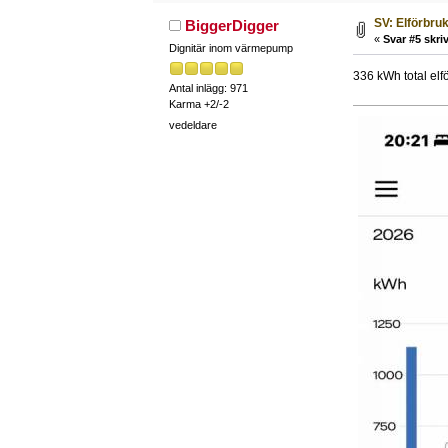
SV: Elförbru
BiggerDigger
«
Svar #5 skriv
Dignitär inom värmepump
336 kWh total elf
Antal inlägg: 971
Karma +2/-2
vedeldare