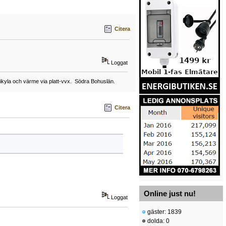
Citera
Loggat
ikyla och värme via platt-vvx. Södra Bohuslän.
Citera
Online just nu!
Loggat
gäster: 1839
dolda: 0