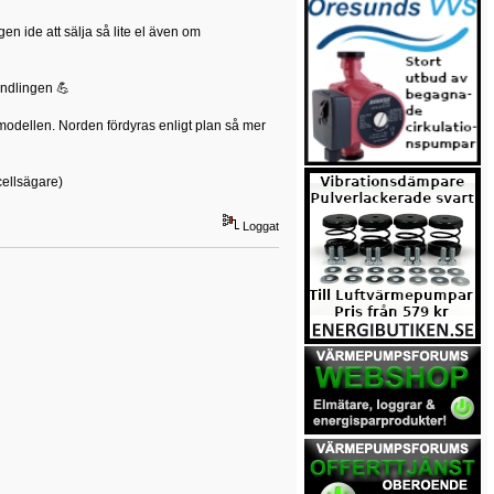
en ide att sälja så lite el även om
andlingen 💪
dellen. Norden fördyras enligt plan så mer
cellsägare)
Loggat