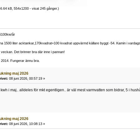
6.64 kB, 554x1200 - visat 245 gånger.)
 6100kw/år
a 1500 liter acktankar,170kvadrat+100 kvadrat uppvärmd källare byggt -54. Kamin i varda
i veckan. Det brinner bra där inne i pannan!
d 2014. Fungerar ännu bra.
rukning maj 2026
rivet:
08 juni 2026, 00:57:19 »
wh i maj.. alldeles för mkt egentligen.. är väl mest varmvatten som bidrar, 5 i hushå
rukning maj 2026
rivet:
08 juni 2026, 10:08:13 »