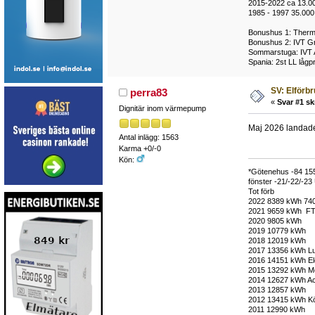
2015-2022 ca 13.0
1985 - 1997 35.000
Bonushus 1: Thermi
Bonushus 2: IVT Gr
Sommarstuga: IVT 
Spania: 2st LL lågp
SV: Elförb
perra83
«
Svar #1 sk
Dignitär inom värmepump
Maj 2026 landad
Antal inlägg: 1563
Karma +0/-0
Kön:
*Götenehus -84 15
fönster -21/-22/-2
Tot förb
2022 8389 kWh 7404
2021 9659 kWh FT
2020 9805 kWh
2019 10779 kWh
2018 12019 kWh
2017 13356 kWh Lu
2016 14151 kWh Ele
2015 13292 kWh Mon
2014 12627 kWh Ace
2013 12857 kWh
2012 13415 kWh Köp
2011 12990 kWh