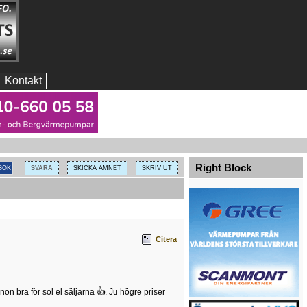
Kontakt
Right Block
SVARA
SKICKA ÄMNET
SKRIV UT
Citera
on bra för sol el säljarna 👍. Ju högre priser