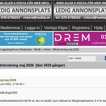
Medlemmar
Logga-in
Vanliga frågor
Registrera
Hjälp
Loggningsforum
(Moderator:
Bertil
) »
Ämne:
Elförbrukning maj 2026
rbrukning maj 2026 (läst 3419 gånger)
ing maj 2026
juni 2026, 17:04:29 »
ålt drygt 600.
arknadsekonomi tid för el, tex nu ikväll i juni månad är Marginalpriserna 3-4 kr, kan