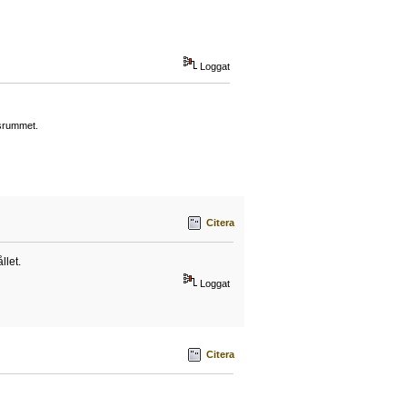
Loggat
gsrummet.
Citera
llet.
Loggat
Citera