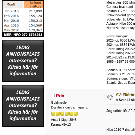
Metro plus 70E sli
Contura braskamin m
Bostad 117m2 + 65m2
22m2 isolerat garag
Solpaneler 10 kWp 
Acktank Nibe 300 m
Home Assistant styr 
Förbrukningar:
2025 tot: 6530 kWh 
2024 tot: 6834 KWh,
Förbrukning 2023/2
Förbrukning 2022/2
2015-2022 ca 13.0
1985 - 1997 35.000
Bonushus 1: Thermi
Bonushus 2: IVT Gr
Sommarstuga: IVT 
Spania: 2st LL lågp
SV: Elförb
Rdx
«
Svar #4 sk
Guldmedlem
Dignitär inom värmepump
Jag sålde för 82.
Antal inlägg: 3848
Karma +5/-13
Nibe 1210-7 (instal