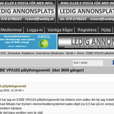
Medlemmar
Logga-in
Vanliga frågor
Registrera
Hjälp
VVS,  Acktankar, Radiatorer, Golvvärme
(Moderator:
Bertil
) »
Ämne:
ESBE VFA103 påfyllnin
E VFA103 påfyllningsventil (läst 3659 gånger)
påfyllningsventil
j 2026, 12:18:48 »
et har jag en ESBE VFA103 påfyllningsventil (se bilden) som sattes dit när jag in
tillbaks har trycket i elementvattensystemet sakta stigit (ca 0,5 bar på en vecka) t
 ventilen hårdare.
r det bara ventilen som är otät.