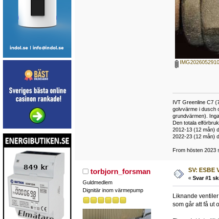
IMG2026052910
IVT Greenline C7 (7
golvvärme i dusch 
grundvärmen). Inga
Den totala elförbr
2012-13 (12 mån) d
2022-23 (12 mån) d
From hösten 2023 si
SV: ESBE V
torbjorn_forsman
«
Svar #1 sk
Guldmedlem
Dignitär inom värmepump
Liknande ventiler
som går att få ut