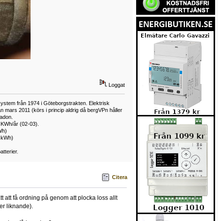
Loggat
ystem från 1974 i Göteborgstrakten. Elektrisk
mars 2011 (körs i princip aldrig då bergVPn håller
adon.
 KWh/år (02-03).
Wh)
0 kWh)
tterier.
Citera
 att få ordning på genom att plocka loss allt
er liknande).