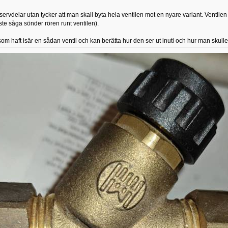
rvdelar utan tycker att man skall byta hela ventilen mot en nyare variant. Ventilen är
te såga sönder rören runt ventilen).
om haft isär en sådan ventil och kan berätta hur den ser ut inuti och hur man skull