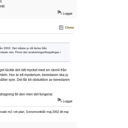
t.
til.
Loggat
Citera
rån 2002. Det måste ju då läcka från
andade mm. Finns det anslutningar/kopplingar i
 läckte det rätt mycket med en rännil från
nteln. Hur är ett mysterium, beredaren ska ju
åller syre. Det får bli obduktion av beredaren
rdragning till den men det fungerar.
Loggat
ade m2 i ett plan. Genomsnitt/år maj 2002 till maj