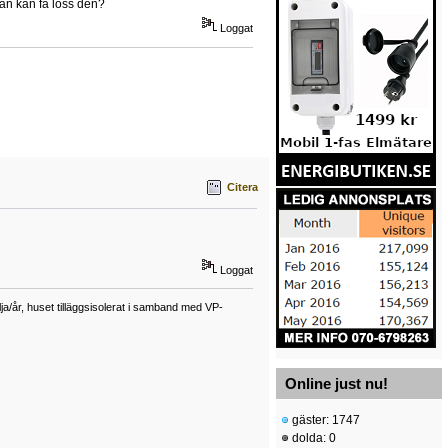
 man kan få loss den?
Loggat
Citera
Loggat
a/år, huset tilläggsisolerat i samband med VP-
Online just nu!
gäster: 1747
dolda: 0