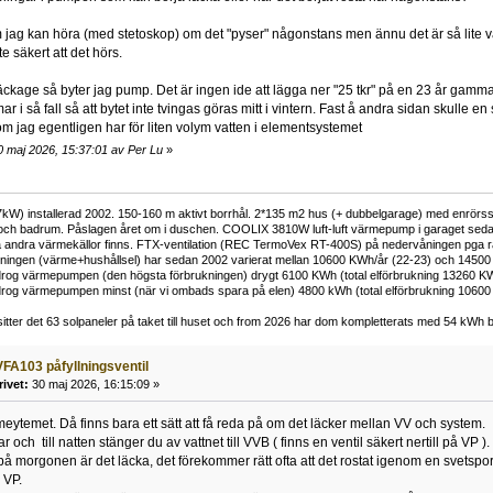
m jag kan höra (med stetoskop) om det "pyser" någonstans men ännu det är så lite va
te säkert att det hörs.
t läckage så byter jag pump. Det är ingen ide att lägga ner "25 tkr" på en 23 år gam
 i så fall så att bytet inte tvingas göras mitt i vintern. Fast å andra sidan skulle en
om jag egentligen har för liten volym vatten i elementsystemet
0 maj 2026, 15:37:01 av Per Lu
»
kW) installerad 2002. 150-160 m aktivt borrhål. 2*135 m2 hus (+ dubbelgarage) med enrörss
och badrum. Påslagen året om i duschen. COOLIX 3810W luft-luft värmepump i garaget sedan 
 andra värmekällor finns. FTX-ventilation (REC TermoVex RT-400S) på nedervåningen pga r
ukningen (värme+hushållsel) har sedan 2002 varierat mellan 10600 KWh/år (22-23) och 14500
rog värmepumpen (den högsta förbrukningen) drygt 6100 KWh (total elförbrukning 13260 K
rog värmepumpen minst (när vi ombads spara på elen) 4800 kWh (total elförbrukning 1060
tter det 63 solpaneler på taket till huset och from 2026 har dom kompletterats med 54 kWh ba
FA103 påfyllningsventil
rivet:
30 maj 2026, 16:15:09 »
rmeytemet. Då finns bara ett sätt att få reda på om det läcker mellan VV och system.
ar och till natten stänger du av vattnet till VVB ( finns en ventil säkert nertill på VP ).
 på morgonen är det läcka, det förekommer rätt ofta att det rostat igenom en svetspor
 VP.