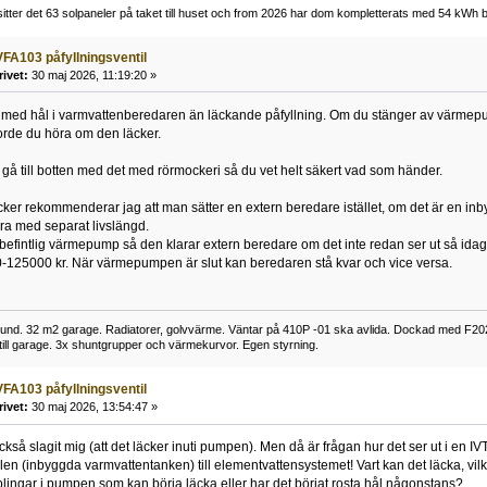
tter det 63 solpaneler på taket till huset och from 2026 har dom kompletterats med 54 kWh ba
FA103 påfyllningsventil
rivet:
30 maj 2026, 11:19:20 »
 med hål i varmvattenberedaren än läckande påfyllning. Om du stänger av värmepu
orde du höra om den läcker.
t gå till botten med det med rörmockeri så du vet helt säkert vad som händer.
er rekommenderar jag att man sätter en extern beredare istället, om det är en i
a med separat livslängd.
 befintlig värmepump så den klarar extern beredare om det inte redan ser ut så ida
0-125000 kr. När värmepumpen är slut kan beredaren stå kvar och vice versa.
nd. 32 m2 garage. Radiatorer, golvvärme. Väntar på 410P -01 ska avlida. Dockad med F2
 till garage. 3x shuntgrupper och värmekurvor. Egen styrning.
FA103 påfyllningsventil
rivet:
30 maj 2026, 13:54:47 »
kså slagit mig (att det läcker inuti pumpen). Men då är frågan hur det ser ut i en I
len (inbyggda varmvattentanken) till elementvattensystemet! Vart kan det läcka, vil
lingar i pumpen som kan börja läcka eller har det börjat rosta hål någonstans?