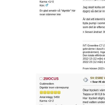
Karma +1/-0
Kön:
Jag skall kolla o
En glad amatör så "dignitär" här
dygn) så det är in
ovan stämmer inte
Är det ett intern
byta pump i sommar
som det är efters
«
Senast ändrad: 3
IVT Greenline C7 (7
golvvärme i dusch 
grundvärmen). Inga
Den totala elförbr
2012-13 (12 mån) d
2022-23 (12 mån) d
From hösten 2023 si
SV: ESBE V
25fOCUS
«
Svar #6 sk
Guldmedlem
Dignitär inom värmepump
Ökar trycket i vä
Tappa ur till 0,8 b
Antal inlägg: 5450
Har trycket stigit
Karma +2/-2
med vatten under