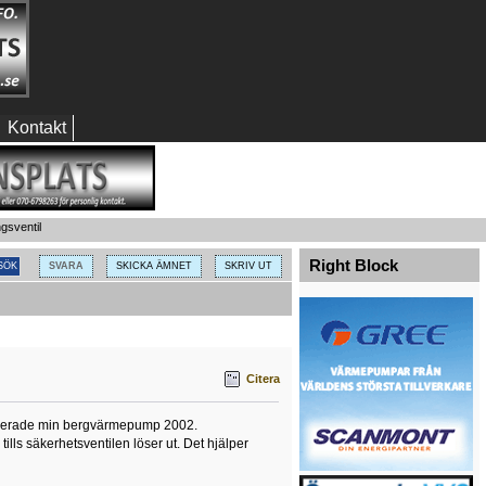
Kontakt
gsventil
Right Block
SVARA
SKICKA ÄMNET
SKRIV UT
Citera
stallerade min bergvärmepump 2002.
ills säkerhetsventilen löser ut. Det hjälper