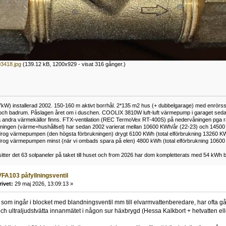
3418.jpg
(139.12 kB, 1200x929 - visat 316 gånger.)
kW) installerad 2002. 150-160 m aktivt borrhål. 2*135 m2 hus (+ dubbelgarage) med enrörss
och badrum. Påslagen året om i duschen. COOLIX 3810W luft-luft värmepump i garaget sedan 
 andra värmekällor finns. FTX-ventilation (REC TermoVex RT-400S) på nedervåningen pga r
ukningen (värme+hushållsel) har sedan 2002 varierat mellan 10600 KWh/år (22-23) och 14500
rog värmepumpen (den högsta förbrukningen) drygt 6100 KWh (total elförbrukning 13260 K
rog värmepumpen minst (när vi ombads spara på elen) 4800 kWh (total elförbrukning 1060
tter det 63 solpaneler på taket till huset och from 2026 har dom kompletterats med 54 kWh ba
FA103 påfyllningsventil
rivet:
29 maj 2026, 13:09:13 »
 som ingår i blocket med blandningsventil mm till elvarmvattenberedare, har ofta gått
 och ultraljudstvätta innanmätet i någon sur häxbrygd (Hessa Kalkbort + hetvatten ell