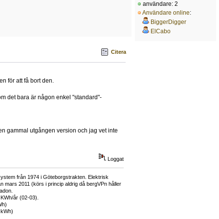
användare: 2
Användare online
:
BiggerDigger
ElCabo
Citera
 för att få bort den.
t om det bara är någon enkel "standard"-
r en gammal utgången version och jag vet inte
Loggat
ystem från 1974 i Göteborgstrakten. Elektrisk
mars 2011 (körs i princip aldrig då bergVPn håller
adon.
 KWh/år (02-03).
Wh)
0 kWh)