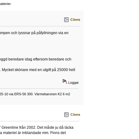
tterier.
Citera
mpen och lyssnar på påfyllningen via en
nbyggd beredare idag eftersom beredare och
g. Mycket skönare med en utgift på 25000 helt
Loggat
025-10 via ERS-56 300. Värmebaronen K2 6 m2
Citera
VT Greenline från 2002. Det måste ju då läcka
ka materiel är inblandade mm. Finns det