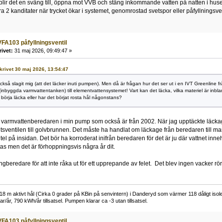
, blir det en sväng till, öppna mot VVB och stäng inkommande vatten på natten i huse
ra 2 kanditater när trycket ökar i systemet, genomrostad svetspor eller påfyllningsven
FA103 påfyllningsventil
rivet:
31 maj 2026, 09:49:47 »
skrivet 30 maj 2026, 13:54:47
kså slagit mig (att det läcker inuti pumpen). Men då är frågan hur det ser ut i en IVT Greenline f
inbyggda varmvattentanken) till elementvattensystemet! Vart kan det läcka, vilka materiel är inbl
rja läcka eller har det börjat rosta hål någonstans?
armvattenberedaren i min pump som också är från 2002. När jag upptäckte läckaget
etsventilen till golvbrunnen. Det måste ha handlat om läckage från beredaren till ma
l på insidan. Det bör ha korroderat inifrån beredaren för det är ju där vattnet inneh
as men det är förhoppningsvis några år dit.
gberedare för att inte råka ut för ett upprepande av felet. Det blev ingen vacker rö
 m aktivt hål (Cirka 0 grader på KBin på senvintern) i Danderyd som värmer 118 dåligt isoler
r/år, 790 kWh/år tillsatsel. Pumpen klarar ca -3 utan tillsatsel.
FA103 påfyllningsventil