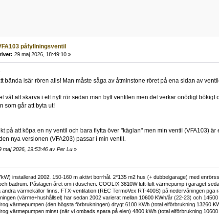
FA103 påfyllningsventil
rivet:
29 maj 2026, 18:49:10 »
:
att bända isär rören alls! Man måste såga av åtminstone röret på ena sidan av ventilen
det väl att skarva i ett nytt rör sedan man bytt ventilen men det verkar onödigt bökig
n som går att byta ut!
kt på att köpa en ny ventil och bara flytta över "käglan" men min ventil (VFA103) ä
den nya versionen (VFA203) passar i min ventil.
9 maj 2026, 19:53:46 av Per Lu
»
kW) installerad 2002. 150-160 m aktivt borrhål. 2*135 m2 hus (+ dubbelgarage) med enrörss
och badrum. Påslagen året om i duschen. COOLIX 3810W luft-luft värmepump i garaget sedan 
 andra värmekällor finns. FTX-ventilation (REC TermoVex RT-400S) på nedervåningen pga r
ukningen (värme+hushållsel) har sedan 2002 varierat mellan 10600 KWh/år (22-23) och 14500
rog värmepumpen (den högsta förbrukningen) drygt 6100 KWh (total elförbrukning 13260 K
rog värmepumpen minst (när vi ombads spara på elen) 4800 kWh (total elförbrukning 1060