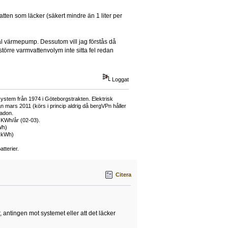
tten som läcker (säkert mindre än 1 liter per
mal värmepump. Dessutom vill jag förstås då
 större varmvattenvolym inte sitta fel redan
Loggat
ystem från 1974 i Göteborgstrakten. Elektrisk
mars 2011 (körs i princip aldrig då bergVPn håller
adon.
 KWh/år (02-03).
Wh)
0 kWh)
tterier.
Citera
, antingen mot systemet eller att det läcker