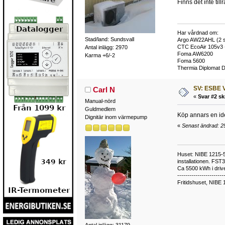
Finns det inte til
Har vårdnad om:
Stad/land: Sundsvall
Argo AW22AHL (2 s
CTC EcoAir 105v3 
Antal inlägg: 2970
Foma AW6200
Karma +6/-2
Foma 5600
Thermia Diplomat 
SV: ESBE V
Carl N
«
Svar #2 sk
Manual-nörd
Guldmedlem
Köp annars en ide
Dignitär inom värmepump
«
Senast ändrad: 29
Huset: NIBE 1215-5,
installationen. FST
Ca 5500 kWh i drive
-----------------------
Fritidshuset, NIBE 
Antal inlägg: 31179