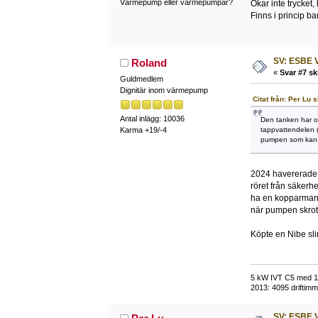
Värmepump eller värmepumpar?
Ökar inte trycket
Finns i princip ba
SV: ESBE V
Roland
«
Svar #7 sk
Guldmedlem
Dignitär inom värmepump
Citat från: Per Lu 
Antal inlägg: 10036
Den tanken har oc
tappvattendelen (
Karma +19/-4
pumpen som kan bö
2024 havererade v
röret från säkerh
ha en kopparmante
när pumpen skrot
Köpte en Nibe slin
5 kW IVT C5 med 118
2013: 4095 driftimma
SV: ESBE V