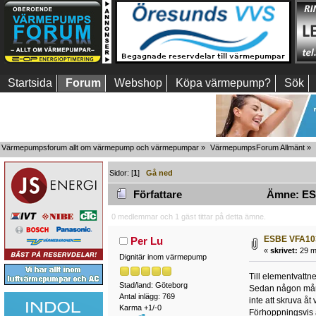
Startsida
Forum
Webshop
Köpa värmepump?
Sök
Värmepumpsforum allt om värmepump och värmepumpar
»
VärmepumpsForum Allmänt
»
Sidor: [
1
]
Gå ned
Författare
Ämne: ESB
0 medlemmar och 1 gäst tittar på detta ämne.
ESBE VFA103 
Per Lu
«
skrivet:
29 ma
Dignitär inom värmepump
Till elementvattn
Stad/land: Göteborg
Sedan någon månad 
Antal inlägg: 769
inte att skruva åt
Karma +1/-0
Förhoppningsvis ä