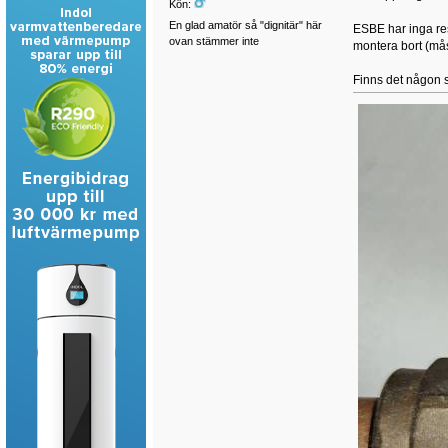
Kön:
En glad amatör så "dignitär" här
ESBE har inga rese
ovan stämmer inte
montera bort (mås
Finns det någon s