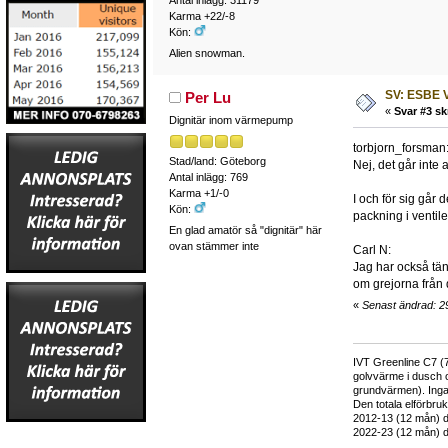
Karma +22/-8
Kön:
Alien snowman.
SV: ESBE V
Per Lu
«
Svar #3 sk
Dignitär inom värmepump
torbjorn_forsman
Stad/land: Göteborg
Nej, det går inte 
Antal inlägg: 769
Karma +1/-0
I och för sig går 
Kön:
packning i ventile
En glad amatör så "dignitär" här
ovan stämmer inte
Carl N:
Jag har också tän
om grejorna från 
«
Senast ändrad: 2
IVT Greenline C7 (7
golvvärme i dusch 
grundvärmen). Inga
Den totala elförbr
2012-13 (12 mån) d
2022-23 (12 mån) d