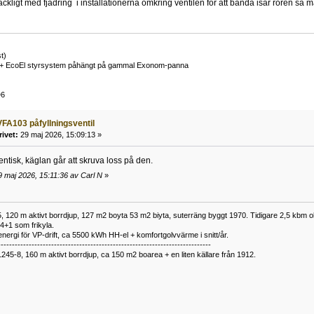
lräckligt med fjädring i installationerna omkring ventilen för att bända isär rören så
t)
+ EcoEl styrsystem påhängt på gammal Exonom-panna
D6
FA103 påfyllningsventil
rivet:
29 maj 2026, 15:09:13 »
ntisk, käglan går att skruva loss på den.
 maj 2026, 15:11:36 av Carl N
»
 120 m aktivt borrdjup, 127 m2 boyta 53 m2 biyta, suterräng byggt 1970. Tidigare 2,5 kbm olj
34+1 som frikyla.
nergi för VP-drift, ca 5500 kWh HH-el + komfortgolvvärme i snitt/år.
----------------------------------------------------------------------------
1245-8, 160 m aktivt borrdjup, ca 150 m2 boarea + en liten källare från 1912.