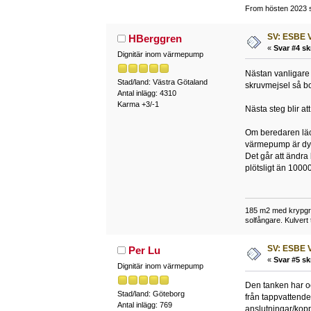
From hösten 2023 si
SV: ESBE V
HBerggren
«
Svar #4 sk
Dignitär inom värmepump
Nästan vanligare
Stad/land: Västra Götaland
skruvmejsel så b
Antal inlägg: 4310
Karma +3/-1
Nästa steg blir at
Om beredaren läck
värmepump är dyr
Det går att ändra
plötsligt än 1000
185 m2 med krypgru
solfångare. Kulvert
SV: ESBE V
Per Lu
«
Svar #5 sk
Dignitär inom värmepump
Den tanken har oc
Stad/land: Göteborg
från tappvattende
Antal inlägg: 769
anslutningar/kopp