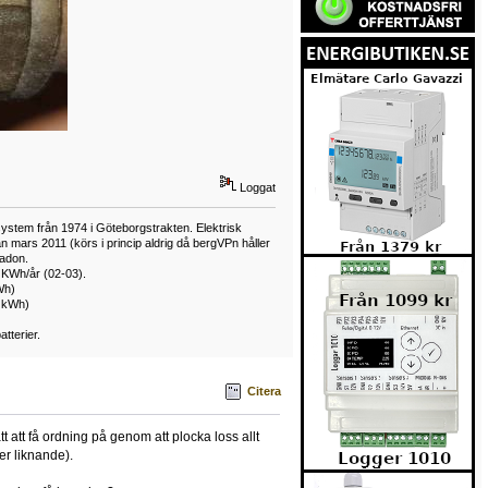
Loggat
ystem från 1974 i Göteborgstrakten. Elektrisk
mars 2011 (körs i princip aldrig då bergVPn håller
adon.
 KWh/år (02-03).
Wh)
0 kWh)
tterier.
Citera
 att få ordning på genom att plocka loss allt
er liknande).