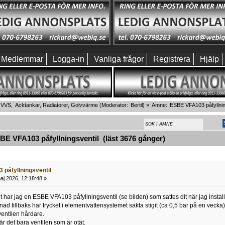
Medlemmar
Logga-in
Vanliga frågor
Registrera
Hjälp
VVS,  Acktankar, Radiatorer, Golvvärme
(Moderator:
Bertil
) »
Ämne:
ESBE VFA103 påfyllnin
E VFA103 påfyllningsventil (läst 3676 gånger)
påfyllningsventil
j 2026, 12:18:48 »
et har jag en ESBE VFA103 påfyllningsventil (se bilden) som sattes dit när jag in
tillbaks har trycket i elementvattensystemet sakta stigit (ca 0,5 bar på en vecka) t
 ventilen hårdare.
r det bara ventilen som är otät.