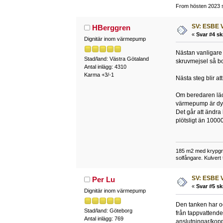
From hösten 2023 si
SV: ESBE V
HBerggren
«
Svar #4 sk
Dignitär inom värmepump
Nästan vanligare
Stad/land: Västra Götaland
skruvmejsel så b
Antal inlägg: 4310
Karma +3/-1
Nästa steg blir at
Om beredaren läck
värmepump är dyr
Det går att ändra
plötsligt än 1000
185 m2 med krypgru
solfångare. Kulvert
SV: ESBE V
Per Lu
«
Svar #5 sk
Dignitär inom värmepump
Den tanken har oc
Stad/land: Göteborg
från tappvattende
Antal inlägg: 769
anslutningar/kopp