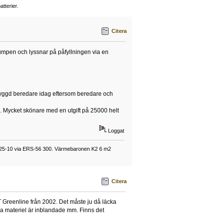
tterier.
Citera
mpen och lyssnar på påfyllningen via en
nbyggd beredare idag eftersom beredare och
g. Mycket skönare med en utgift på 25000 helt
Loggat
025-10 via ERS-56 300. Värmebaronen K2 6 m2
Citera
VT Greenline från 2002. Det måste ju då läcka
ka materiel är inblandade mm. Finns det