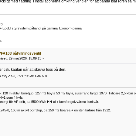
lräckligt med fjädring i installationerna omkring ventilen för att bända isär rören så
t)
+ EcoEl styrsystem påhängt på gammal Exonom-panna
D6
FA103 påfyllningsventil
rivet:
29 maj 2026, 15:09:13 »
ntisk, käglan går att skruva loss på den.
 maj 2026, 15:11:36 av Carl N
»
 120 m aktivt borrdjup, 127 m2 boyta 53 m2 biyta, suterräng byggt 1970. Tidigare 2,5 kbm olj
34+1 som frikyla.
nergi för VP-drift, ca 5500 kWh HH-el + komfortgolvvärme i snitt/år.
----------------------------------------------------------------------------
1245-8, 160 m aktivt borrdjup, ca 150 m2 boarea + en liten källare från 1912.