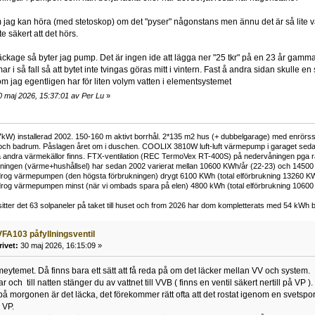
m jag kan höra (med stetoskop) om det "pyser" någonstans men ännu det är så lite va
te säkert att det hörs.
t läckage så byter jag pump. Det är ingen ide att lägga ner "25 tkr" på en 23 år gam
 i så fall så att bytet inte tvingas göras mitt i vintern. Fast å andra sidan skulle en
om jag egentligen har för liten volym vatten i elementsystemet
0 maj 2026, 15:37:01 av Per Lu
»
kW) installerad 2002. 150-160 m aktivt borrhål. 2*135 m2 hus (+ dubbelgarage) med enrörss
och badrum. Påslagen året om i duschen. COOLIX 3810W luft-luft värmepump i garaget sedan 
 andra värmekällor finns. FTX-ventilation (REC TermoVex RT-400S) på nedervåningen pga r
ukningen (värme+hushållsel) har sedan 2002 varierat mellan 10600 KWh/år (22-23) och 14500
rog värmepumpen (den högsta förbrukningen) drygt 6100 KWh (total elförbrukning 13260 K
rog värmepumpen minst (när vi ombads spara på elen) 4800 kWh (total elförbrukning 1060
tter det 63 solpaneler på taket till huset och from 2026 har dom kompletterats med 54 kWh ba
FA103 påfyllningsventil
rivet:
30 maj 2026, 16:15:09 »
rmeytemet. Då finns bara ett sätt att få reda på om det läcker mellan VV och system.
ar och till natten stänger du av vattnet till VVB ( finns en ventil säkert nertill på VP ).
 på morgonen är det läcka, det förekommer rätt ofta att det rostat igenom en svetspor
 VP.