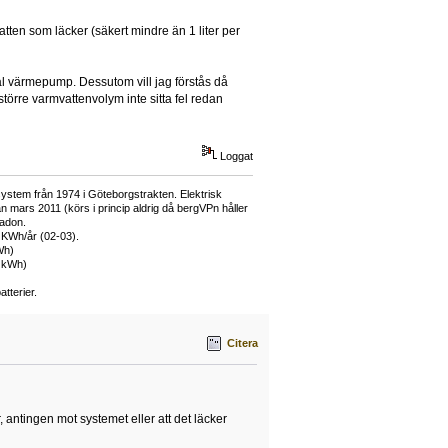
tten som läcker (säkert mindre än 1 liter per
mal värmepump. Dessutom vill jag förstås då
 större varmvattenvolym inte sitta fel redan
Loggat
ystem från 1974 i Göteborgstrakten. Elektrisk
mars 2011 (körs i princip aldrig då bergVPn håller
adon.
 KWh/år (02-03).
Wh)
0 kWh)
tterier.
Citera
, antingen mot systemet eller att det läcker