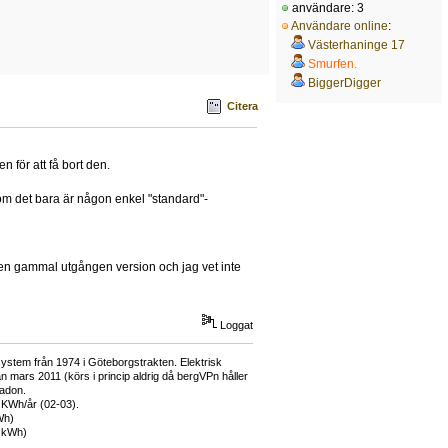
användare: 3
Användare online
:
Västerhaninge 17
Smurfen.
BiggerDigger
Citera
 för att få bort den.
t om det bara är någon enkel "standard"-
r en gammal utgången version och jag vet inte
Loggat
ystem från 1974 i Göteborgstrakten. Elektrisk
mars 2011 (körs i princip aldrig då bergVPn håller
adon.
 KWh/år (02-03).
Wh)
0 kWh)