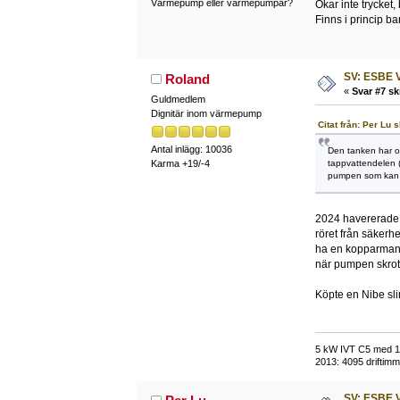
Värmepump eller värmepumpar?
Ökar inte trycket
Finns i princip ba
SV: ESBE V
Roland
«
Svar #7 sk
Guldmedlem
Dignitär inom värmepump
Citat från: Per Lu 
Antal inlägg: 10036
Den tanken har oc
tappvattendelen (
Karma +19/-4
pumpen som kan bö
2024 havererade v
röret från säkerh
ha en kopparmante
när pumpen skrot
Köpte en Nibe slin
5 kW IVT C5 med 118
2013: 4095 driftimma
SV: ESBE V