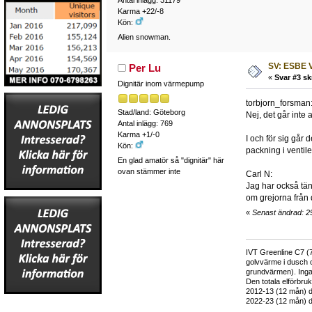
Karma +22/-8
Kön:
Alien snowman.
SV: ESBE V
Per Lu
«
Svar #3 sk
Dignitär inom värmepump
torbjorn_forsman
Stad/land: Göteborg
Nej, det går inte 
Antal inlägg: 769
Karma +1/-0
I och för sig går 
Kön:
packning i ventile
En glad amatör så "dignitär" här
ovan stämmer inte
Carl N:
Jag har också tän
om grejorna från 
«
Senast ändrad: 2
IVT Greenline C7 (7
golvvärme i dusch 
grundvärmen). Inga
Den totala elförbr
2012-13 (12 mån) d
2022-23 (12 mån) d