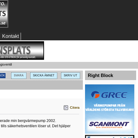
Kontakt
gsventil
Right Block
SVARA
SKICKA ÄMNET
SKRIV UT
Citera
stallerade min bergvärmepump 2002.
ills säkerhetsventilen löser ut. Det hjälper