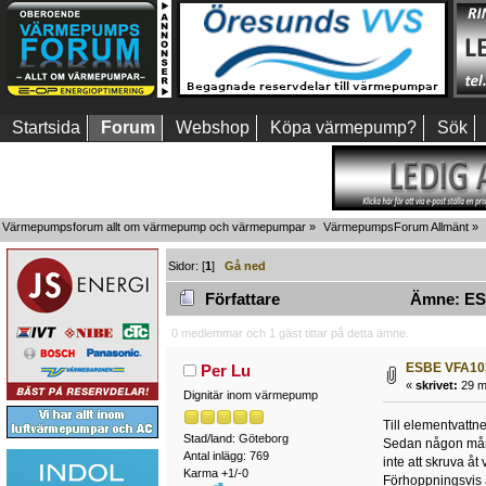
Startsida
Forum
Webshop
Köpa värmepump?
Sök
Värmepumpsforum allt om värmepump och värmepumpar
»
VärmepumpsForum Allmänt
»
Sidor: [
1
]
Gå ned
Författare
Ämne: ESB
0 medlemmar och 1 gäst tittar på detta ämne.
ESBE VFA103 
Per Lu
«
skrivet:
29 ma
Dignitär inom värmepump
Till elementvattn
Stad/land: Göteborg
Sedan någon månad 
Antal inlägg: 769
inte att skruva åt
Karma +1/-0
Förhoppningsvis ä