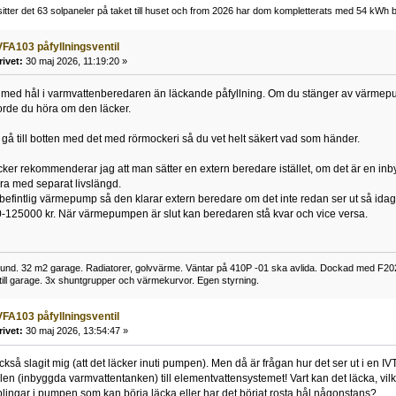
tter det 63 solpaneler på taket till huset och from 2026 har dom kompletterats med 54 kWh ba
FA103 påfyllningsventil
rivet:
30 maj 2026, 11:19:20 »
 med hål i varmvattenberedaren än läckande påfyllning. Om du stänger av värmepu
orde du höra om den läcker.
t gå till botten med det med rörmockeri så du vet helt säkert vad som händer.
er rekommenderar jag att man sätter en extern beredare istället, om det är en i
a med separat livslängd.
 befintlig värmepump så den klarar extern beredare om det inte redan ser ut så ida
0-125000 kr. När värmepumpen är slut kan beredaren stå kvar och vice versa.
nd. 32 m2 garage. Radiatorer, golvvärme. Väntar på 410P -01 ska avlida. Dockad med F2
 till garage. 3x shuntgrupper och värmekurvor. Egen styrning.
FA103 påfyllningsventil
rivet:
30 maj 2026, 13:54:47 »
kså slagit mig (att det läcker inuti pumpen). Men då är frågan hur det ser ut i en I
len (inbyggda varmvattentanken) till elementvattensystemet! Vart kan det läcka, vil
lingar i pumpen som kan börja läcka eller har det börjat rosta hål någonstans?