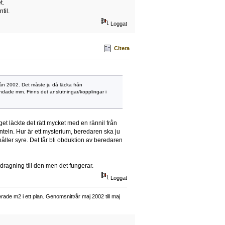
t.
til.
Loggat
Citera
rån 2002. Det måste ju då läcka från
andade mm. Finns det anslutningar/kopplingar i
 läckte det rätt mycket med en rännil från
nteln. Hur är ett mysterium, beredaren ska ju
åller syre. Det får bli obduktion av beredaren
rdragning till den men det fungerar.
Loggat
ade m2 i ett plan. Genomsnitt/år maj 2002 till maj