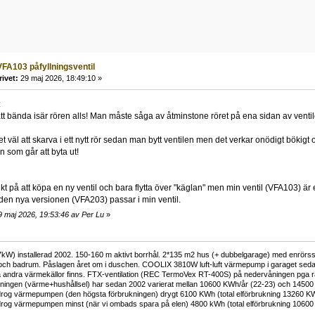
FA103 påfyllningsventil
rivet:
29 maj 2026, 18:49:10 »
:
att bända isär rören alls! Man måste såga av åtminstone röret på ena sidan av ventilen
det väl att skarva i ett nytt rör sedan man bytt ventilen men det verkar onödigt bökig
n som går att byta ut!
kt på att köpa en ny ventil och bara flytta över "käglan" men min ventil (VFA103) ä
den nya versionen (VFA203) passar i min ventil.
9 maj 2026, 19:53:46 av Per Lu
»
kW) installerad 2002. 150-160 m aktivt borrhål. 2*135 m2 hus (+ dubbelgarage) med enrörss
och badrum. Påslagen året om i duschen. COOLIX 3810W luft-luft värmepump i garaget sedan 
 andra värmekällor finns. FTX-ventilation (REC TermoVex RT-400S) på nedervåningen pga r
ukningen (värme+hushållsel) har sedan 2002 varierat mellan 10600 KWh/år (22-23) och 14500
rog värmepumpen (den högsta förbrukningen) drygt 6100 KWh (total elförbrukning 13260 K
rog värmepumpen minst (när vi ombads spara på elen) 4800 kWh (total elförbrukning 1060