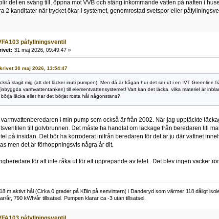
, blir det en sväng till, öppna mot VVB och stäng inkommande vatten på natten i huse
ra 2 kanditater när trycket ökar i systemet, genomrostad svetspor eller påfyllningsven
FA103 påfyllningsventil
rivet:
31 maj 2026, 09:49:47 »
skrivet 30 maj 2026, 13:54:47
kså slagit mig (att det läcker inuti pumpen). Men då är frågan hur det ser ut i en IVT Greenline f
inbyggda varmvattentanken) till elementvattensystemet! Vart kan det läcka, vilka materiel är inbl
rja läcka eller har det börjat rosta hål någonstans?
armvattenberedaren i min pump som också är från 2002. När jag upptäckte läckaget
etsventilen till golvbrunnen. Det måste ha handlat om läckage från beredaren till ma
l på insidan. Det bör ha korroderat inifrån beredaren för det är ju där vattnet inneh
as men det är förhoppningsvis några år dit.
gberedare för att inte råka ut för ett upprepande av felet. Det blev ingen vacker rö
 m aktivt hål (Cirka 0 grader på KBin på senvintern) i Danderyd som värmer 118 dåligt isoler
r/år, 790 kWh/år tillsatsel. Pumpen klarar ca -3 utan tillsatsel.
FA103 påfyllningsventil