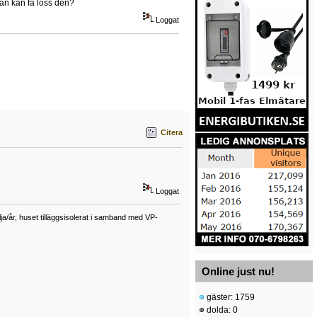
 man kan få loss den?
Loggat
Citera
Loggat
a/år, huset tilläggsisolerat i samband med VP-
Online just nu!
gäster: 1759
dolda: 0