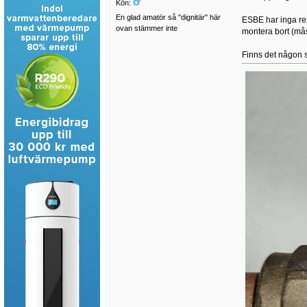
Kön:
En glad amatör så "dignitär" här
ESBE har inga rese
ovan stämmer inte
montera bort (mås
Finns det någon s