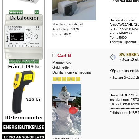
Finns det inte til
Har vårdnad om:
Stad/land: Sundsvall
Argo AW22AHL (2 s
CTC EcoAir 105v3 
Antal inlägg: 2970
Foma AW6200
Karma +6/-2
Foma 5600
Thermia Diplomat 
SV: ESBE V
Carl N
«
Svar #2 sk
Manual-nörd
Guldmedlem
Köp annars en ide
Dignitär inom värmepump
«
Senast ändrad: 29
Huset: NIBE 1215-5,
installationen. FST
Ca 5500 kWh i drive
-----------------------
Fritidshuset, NIBE 
Antal inlägg: 31179