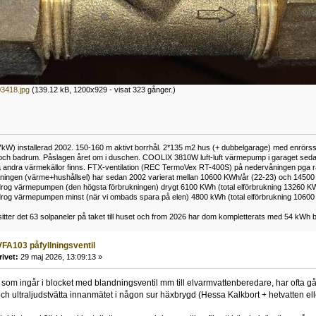
3418.jpg
(139.12 kB, 1200x929 - visat 323 gånger.)
kW) installerad 2002. 150-160 m aktivt borrhål. 2*135 m2 hus (+ dubbelgarage) med enrörss
och badrum. Påslagen året om i duschen. COOLIX 3810W luft-luft värmepump i garaget sedan 
 andra värmekällor finns. FTX-ventilation (REC TermoVex RT-400S) på nedervåningen pga r
ukningen (värme+hushållsel) har sedan 2002 varierat mellan 10600 KWh/år (22-23) och 14500
rog värmepumpen (den högsta förbrukningen) drygt 6100 KWh (total elförbrukning 13260 K
rog värmepumpen minst (när vi ombads spara på elen) 4800 kWh (total elförbrukning 1060
tter det 63 solpaneler på taket till huset och from 2026 har dom kompletterats med 54 kWh ba
FA103 påfyllningsventil
rivet:
29 maj 2026, 13:09:13 »
 som ingår i blocket med blandningsventil mm till elvarmvattenberedare, har ofta gått
 och ultraljudstvätta innanmätet i någon sur häxbrygd (Hessa Kalkbort + hetvatten ell