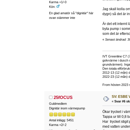
Karma +1/-0
Kön:
Jag skall kolla o
En glad amatör så "dignitär" här
dygn) så det är in
ovan stämmer inte
Är det ett intern
byta pump i sommar
som det är efters
«
Senast ändrad: 3
IVT Greenline C7 (7
golvvärme i dusch 
grundvärmen). Inga
Den totala elförbr
2012-13 (12 mån) d
2022-23 (12 mån) d
From hösten 2023 si
SV: ESBE V
25fOCUS
«
Svar #6 sk
Guldmedlem
Dignitär inom värmepump
Ökar trycket i vä
Tappa ur till 0,8 b
Antal inlägg: 5451
Har trycket stigit
Karma +2/-2
med vatten under