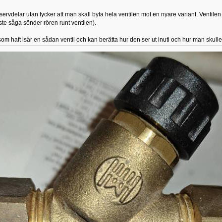
rvdelar utan tycker att man skall byta hela ventilen mot en nyare variant. Ventilen är
te såga sönder rören runt ventilen).
om haft isär en sådan ventil och kan berätta hur den ser ut inuti och hur man skull