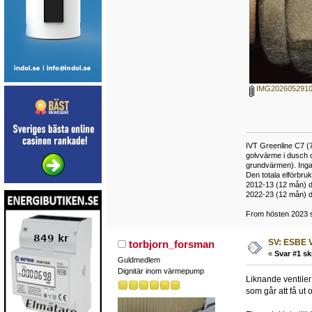
IMG2026052910
IVT Greenline C7 (7
golvvärme i dusch 
grundvärmen). Inga
Den totala elförbr
2012-13 (12 mån) d
2022-23 (12 mån) d
From hösten 2023 si
SV: ESBE V
torbjorn_forsman
«
Svar #1 sk
Guldmedlem
Dignitär inom värmepump
Liknande ventiler
som går att få ut