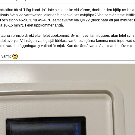
uktion får vi "Hög kond. in". Inte sett det ske vid värme, dock tar den hjälp av till
lsats även vid varmvatten, eller är felet enkelt att avhjälpa? Vad som är testat hitti
t och stopp 46-50°C till 45-48°C samt avluftat via QM22 (dock bara ett par minuter, k
ta 10-15 min?). Felet uppkommer ändå.
 tagna i princip direkt efter felet uppkommit. Syns inget i larmloggen, utan felet sy
et avbryts. Vill någon vänlig själ förklara varför och gärna komma med input vad
 inte vara beläggningar ty vattnet är mjuk. Kan det ändå vara så att man behöver c
s varmt!