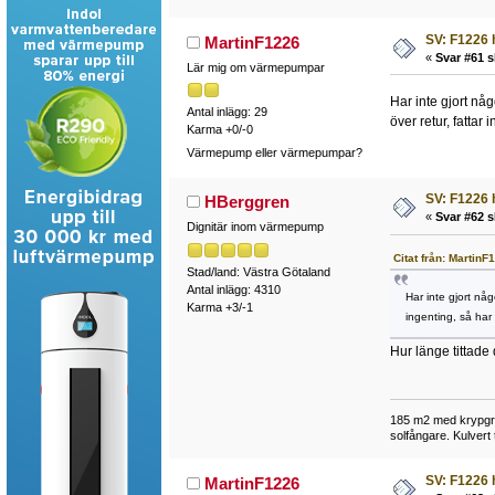
SV: F1226 
MartinF1226
«
Svar #61 s
Lär mig om värmepumpar
Har inte gjort nå
Antal inlägg: 29
över retur, fattar 
Karma +0/-0
Värmepump eller värmepumpar?
SV: F1226 
HBerggren
«
Svar #62 s
Dignitär inom värmepump
Citat från: Martin
Stad/land: Västra Götaland
Antal inlägg: 4310
Har inte gjort nå
Karma +3/-1
ingenting, så har 
Hur länge tittade 
185 m2 med krypgru
solfångare. Kulvert
SV: F1226 
MartinF1226