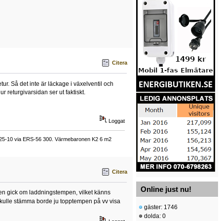
Citera
tur. Så det inte är läckage i växelventil och
r returgivarsidan ser ut faktiskt.
Loggat
025-10 via ERS-56 300. Värmebaronen K2 6 m2
Citera
Online just nu!
ingen gick om laddningstempen, vilket känns
kulle stämma borde ju topptempen på vv visa
gäster: 1746
dolda: 0