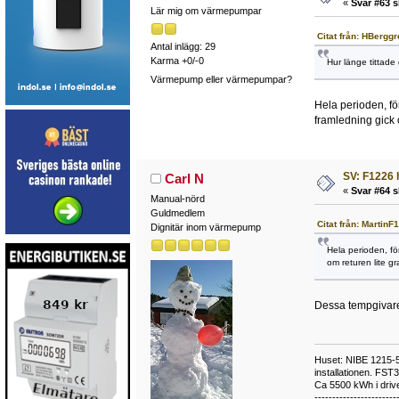
«
Svar #63 s
Lär mig om värmepumpar
Citat från: HBergg
Antal inlägg: 29
Karma +0/-0
Hur länge tittade 
Värmepump eller värmepumpar?
Hela perioden, fö
framledning gick 
SV: F1226 
Carl N
«
Svar #64 s
Manual-nörd
Guldmedlem
Citat från: Martin
Dignitär inom värmepump
Hela perioden, fö
om returen lite gr
Dessa tempgivare ä
Huset: NIBE 1215-5,
installationen. FST
Ca 5500 kWh i drive
-----------------------