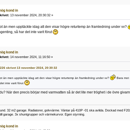
hög kond in
krivet:
13 november 2024, 20:30:32 »
got än men upptäckte idag att den visar högre returtemp än framledning under vv?
ingenting, så har det inte varit förut
hög kond in
krivet:
14 november 2024, 11:16:50 »
F1226 skrivet 13 november 2024, 20:30:32
got än men upptäckte idag att den visar högre returtemp än framledning under vv?
Bara mot sl
det inte varit förut
du? När den precis börjar med varmvatten så är det lite mer tröghet i de övre givarna
nd. 32 m2 garage. Radiatorer, golvvärme. Väntar på 410P -01 ska avlida. Dockad med F2
 till garage. 3x shuntgrupper och värmekurvor. Egen styrning.
hög kond in