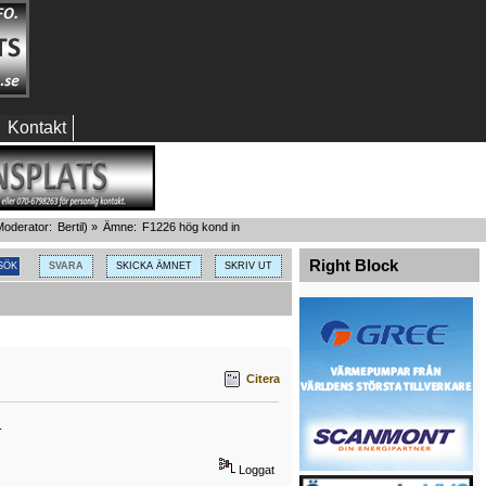
Kontakt
oderator:
Bertil
) »
Ämne:
F1226 hög kond in
Right Block
SVARA
SKICKA ÄMNET
SKRIV UT
Citera
.
Loggat