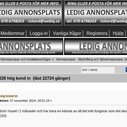
Medlemmar
Logga-in
Vanliga frågor
Registrera
Hjälp
Värmepumpar och installationsfrågor.
»
Värmepumpar - Mark/Berg och Sjövärmepumpar.
(M
26 hög kond in (läst 22724 gånger)
hög kond in
krivet:
07 november 2024, 18:51:19 »
bort i huset i 2 månader och har bara en känsla av att det inte fungerar som det ska
2020)