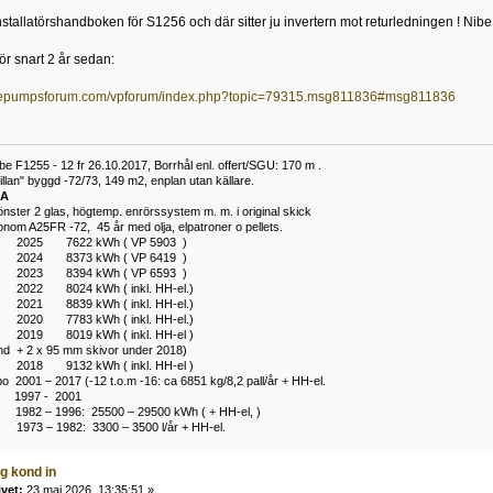
stallatörshandboken för S1256 och där sitter ju invertern mot returledningen ! Nibe ha
ör snart 2 år sedan:
mepumpsforum.com/vpforum/index.php?topic=79315.msg811836#msg811836
 F1255 - 12 fr 26.10.2017, Borrhål enl. offert/SGU: 170 m .
lan" byggd -72/73, 149 m2, enplan utan källare.
 A
önster 2 glas, högtemp. enrörssystem m. m. i original skick
nom A25FR -72, 45 år med olja, elpatroner o pellets.
2 2025 7622 kWh ( VP 5903 )
2 2024 8373 kWh ( VP 6419 )
2 2023 8394 kWh ( VP 6593 )
 2022 8024 kWh ( inkl. HH-el.)
 2021 8839 kWh ( inkl. HH-el.)
 2020 7783 kWh ( inkl. HH-el.)
 2019 8019 kWh ( inkl. HH-el )
vind + 2 x 95 mm skivor under 2018)
 2018 9132 kWh ( inkl. HH-el )
abo 2001 – 2017 (-12 t.o.m -16: ca 6851 kg/8,2 pall/år + HH-el.
997 - 2001
a 1982 – 1996: 25500 – 29500 kWh ( + HH-el, )
3 – 1982: 3300 – 3500 l/år + HH-el.
g kond in
ivet:
23 maj 2026, 13:35:51 »