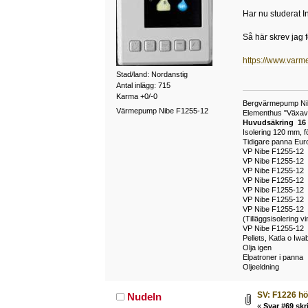
Har nu studerat In
Så här skrev jag f
https://www.var
Stad/land: Nordanstig
Antal inlägg: 715
Karma +0/-0
Bergvärmepump Nibe
Värmepump Nibe F1255-12
Elementhus "Växavil
Huvudsäkring 16
Isolering 120 mm, f
Tidigare panna Euro
VP Nibe F1255-1
VP Nibe F1255-1
VP Nibe F1255-1
VP Nibe F1255-12
VP Nibe F1255-12
VP Nibe F1255-12
VP Nibe F1255-12
(Tilläggsisolering 
VP Nibe F1255-12
Pellets, Katla o Iw
Olja igen 1
Elpatroner i pann
Oljeeldning 197
SV: F1226 hö
Nudeln
«
Svar #69 skr