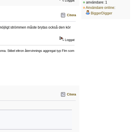
Loggat
användare: 1
Användare online
:
BiggerDigger
Citera
möjligt strömmen måste brytas också den kör
Loggat
a. Stibel eltron återvinnings aggregat typ Flm som
Citera