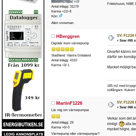
Fritidshuset, NIBE 
Antal inlägg: 31179
Karma +22/-8
Kön:
Alien snowman.
SV: F1226 
HBerggren
«
Svar #65 s
Dignitär inom värmepump
Givarfel känns rim
Stad/land: Västra Götaland
därför ser konstig
Antal inlägg: 4310
Karma +3/-1
Mycket möjligt ba
185 m2 med krypgru
solfångare. Kulvert
SV: F1226 
MartinF1226
«
Svar #66 s
Lär mig om värmepumpar
Verkar som det är 
Antal inlägg: 29
rimligt
alla t
Karma +0/-0
mycket högre, den
Värmepump eller värmepumpar?