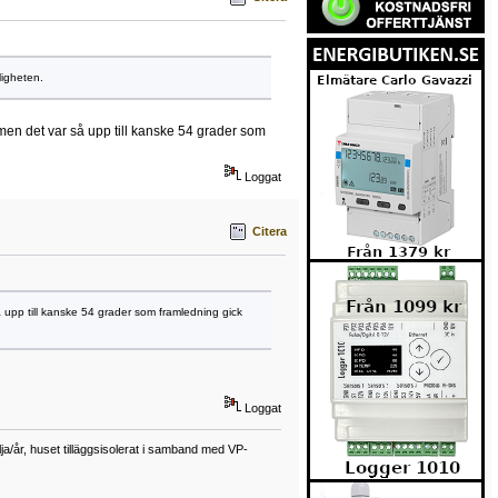
ligheten.
men det var så upp till kanske 54 grader som
Loggat
Citera
 upp till kanske 54 grader som framledning gick
Loggat
a/år, huset tilläggsisolerat i samband med VP-