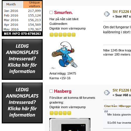
SV: F1226 
Smurfen.
«
Svar #67 s
Har på nått sätt blivit
Guldmedlem
Om det fungerar 
Dignitär inom värmepump
kalibrering i stort 
Nibe 1245 8kw kopp
värmer 180 meters 
Antal inlägg: 19475
Karma +15/-16
SV: F1226 
Hasberg
«
Svar #68 s
Försöker att komma till forumets
gradering:
Citat från: HBergg
Dignitär inom värmepump
Min bästa gissning 
S1x56 har inverter