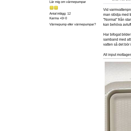
Lär mig om värmepumpar
Vid varmvattenprod
Antal inlägg: 12
man stödja med til
Karma +0/-0
"Normal" från star
Värmepump eller värmepumpar?
kan behöva avluf
Har bifogat bilder
samband med att d
vatten så det bör
All input mottage