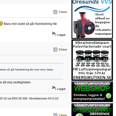
Citera
Bara mot slutet så går framledning lite
Loggat
Citera
utet så går framledning lite över retur, fattar
 att visa verkligheten.
Loggat
025-10 via ERS-56 300. Värmebaronen K2 6 m2
Citera