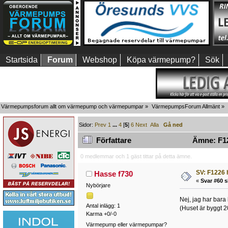
Startsida
Forum
Webshop
Köpa värmepump?
Sök
Värmepumpsforum allt om värmepump och värmepumpar
»
VärmepumpsForum Allmänt
»
Sidor:
Prev
1
...
4
[
5
]
6
Next
Alla
Gå ned
Författare
Ämne: F12
0 medlemmar och 1 gäst tittar på detta ämne.
SV: F1226 
Hasse f730
«
Svar #60 s
Nybörjare
Nej, jag har bara 
Antal inlägg: 1
(Huset är byggt 
Karma +0/-0
Värmepump eller värmepumpar?