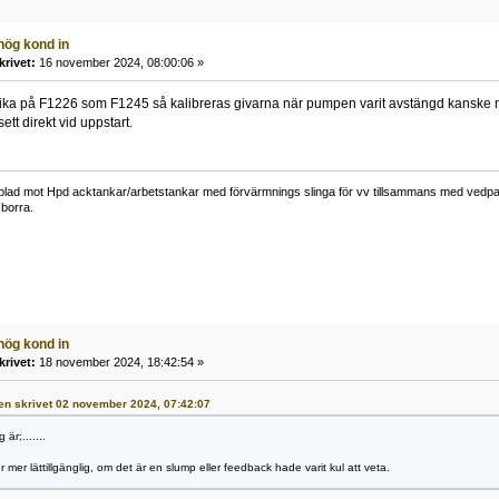
hög kond in
krivet:
16 november 2024, 08:00:06 »
lika på F1226 som F1245 så kalibreras givarna när pumpen varit avstängd kanske 
sett direkt vid uppstart.
lad mot Hpd acktankar/arbetstankar med förvärmnings slinga för vv tillsammans med vedpann
borra.
hög kond in
krivet:
18 november 2024, 18:42:54 »
ren skrivet 02 november 2024, 07:42:07
är;.......
 mer lättillgänglig, om det är en slump eller feedback hade varit kul att veta.