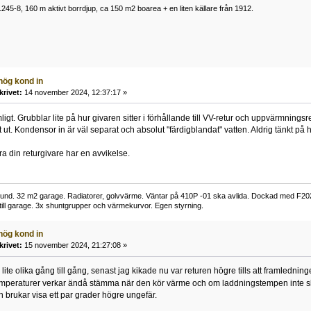
1245-8, 160 m aktivt borrdjup, ca 150 m2 boarea + en liten källare från 1912.
hög kond in
krivet:
14 november 2024, 12:37:17 »
ligt. Grubblar lite på hur givaren sitter i förhållande till VV-retur och uppvärmningsre
t ut. Kondensor in är väl separat och absolut "färdigblandat" vatten. Aldrig tänkt på hu
ra din returgivare har en avvikelse.
nd. 32 m2 garage. Radiatorer, golvvärme. Väntar på 410P -01 ska avlida. Dockad med F2
 till garage. 3x shuntgrupper och värmekurvor. Egen styrning.
hög kond in
krivet:
15 november 2024, 21:27:08 »
lite olika gång till gång, senast jag kikade nu var returen högre tills att framledn
emperaturer verkar ändå stämma när den kör värme och om laddningstempen inte s
 brukar visa ett par grader högre ungefär.