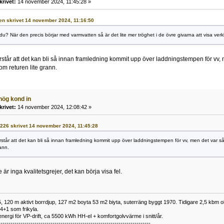
krivet:
14 november 2024, 11:45:28 »
ren skrivet 14 november 2024, 11:16:50
du? När den precis börjar med varmvatten så är det lite mer tröghet i de övre givarna att visa verk
rstår att det kan bli så innan framledning kommit upp över laddningstempen för vv, 
om returen lite grann.
hög kond in
krivet:
14 november 2024, 12:08:42 »
F1226 skrivet 14 november 2024, 11:45:28
rstår att det kan bli så innan framledning kommit upp över laddningstempen för vv, men det var så
ann.
r inga kvalitetsgrejer, det kan börja visa fel.
 120 m aktivt borrdjup, 127 m2 boyta 53 m2 biyta, suterräng byggt 1970. Tidigare 2,5 kbm olj
34+1 som frikyla.
nergi för VP-drift, ca 5500 kWh HH-el + komfortgolvvärme i snitt/år.
----------------------------------------------------------------------------